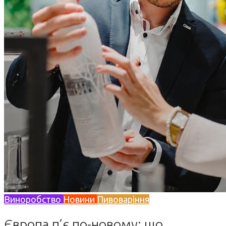
Виноробство
Новини
Пивоваріння
Європа п’є по-новому: що