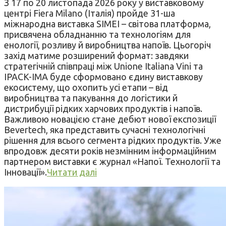
З 17 по 20 листопада 2026 року у виставковому
центрі Fiera Milano (Італія) пройде 31-ша
міжнародна виставка SIMEI – світова платформа,
присвячена обладнанню та технологіям для
енології, розливу й виробництва напоїв. Цьогоріч
захід матиме розширений формат: завдяки
стратегічній співпраці між Unione Italiana Vini та
IPACK-IMA буде сформовано єдину виставкову
екосистему, що охопить усі етапи – від
виробництва та пакування до логістики й
дистрибуції рідких харчових продуктів і напоїв.
Важливою новацією стане дебют нової експозиції
Bevertech, яка представить сучасні технологічні
рішення для всього сегмента рідких продуктів. Уже
впродовж десяти років незмінним інформаційним
партнером виставки є журнал «Напої. Технології та
Інновації».
Читати далі