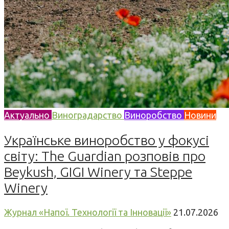
Актуально
Виноградарство
Виноробство
Новини
Українське виноробство у фокусі
світу: The Guardian розповів про
Beykush, GIGI Winery та Steppe
Winery
Журнал «Напої. Технології та Інновації»
21.07.2026