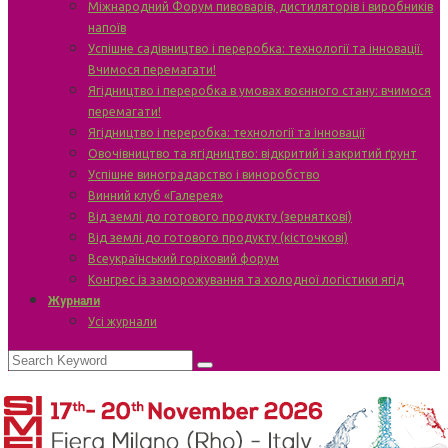
Міжнародний Форум пивоварів, дистиляторів і виробників
напоїв
Успішне садівництво і переробка: технології та інновації.
Вчимося перемагати!
Ягідництво і переробка в умовах воєнного стану: вчимося
перемагати!
Ягідництво і переробка: технології та інновації
Овочівництво та ягідництво: відкритий і закритий ґрунт
Успішне виноградарство і виноробство
Винний клуб «Галерея»
Від землі до готового продукту (зерняткові)
Від землі до готового продукту (кісточкові)
Всеукраїнський горіховий форум
Конгрес із заморожування та холодної логістики ягід
Журнали
Усі журнали