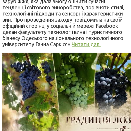
зарубіжжя, яка дала змогу оцінити сучасні
тенденції світового виноробства, порівняти стилі,
технологічні підходи та сенсорні характеристики
вин. Про проведення заходу повідомила на своїй
офіційній сторінці у соціальній мережі Facebook
декан факультету технології вина і туристичного
бізнесу Одеського національного технологічного
університету Ганна Саркісян.
Читати далі