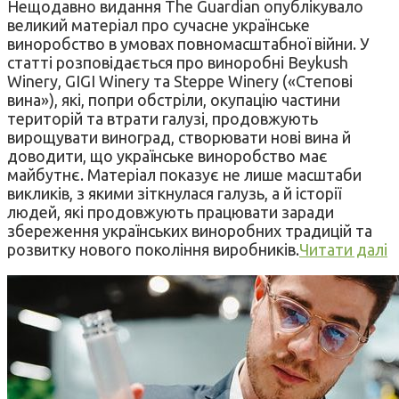
Нещодавно видання The Guardian опублікувало
великий матеріал про сучасне українське
виноробство в умовах повномасштабної війни. У
статті розповідається про виноробні Beykush
Winery, GIGI Winery та Steppe Winery («Степові
вина»), які, попри обстріли, окупацію частини
територій та втрати галузі, продовжують
вирощувати виноград, створювати нові вина й
доводити, що українське виноробство має
майбутнє. Матеріал показує не лише масштаби
викликів, з якими зіткнулася галузь, а й історії
людей, які продовжують працювати заради
збереження українських виноробних традицій та
розвитку нового покоління виробників.
Читати далі