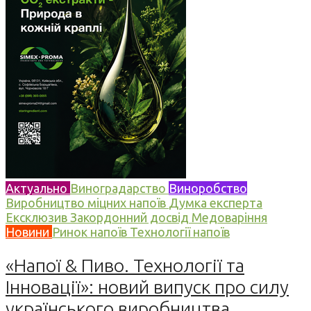
Актуально
Виноградарство
Виноробство
Виробництво міцних напоїв
Думка експерта
Ексклюзив
Закордонний досвід
Медоваріння
Новини
Ринок напоїв
Технології напоїв
«Напої & Пиво. Технології та
Інновації»: новий випуск про силу
українського виробництва,