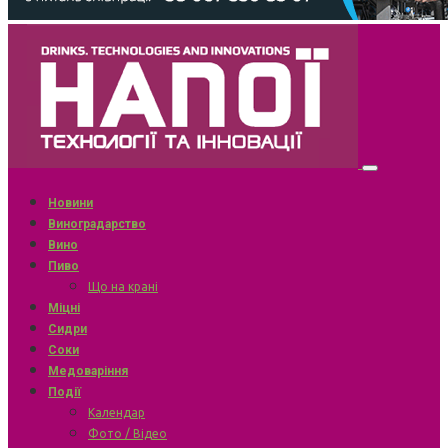
Новини
Виноградарство
Вино
Пиво
Що на крані
Міцні
Сидри
Соки
Медоваріння
Події
Календар
Фото / Відео