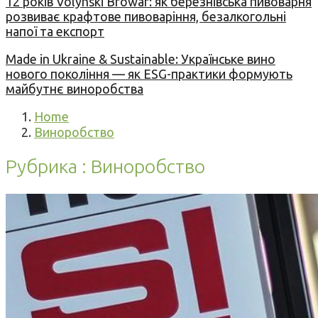
12 років Volynski Browar: як березнівська пивоварня
розвиває крафтове пивоваріння, безалкогольні
напої та експорт
Made in Ukraine & Sustainable: Українське вино
нового покоління — як ESG-практики формують
майбутнє виноробства
Home
Виноробство
Рубрика : Виноробство