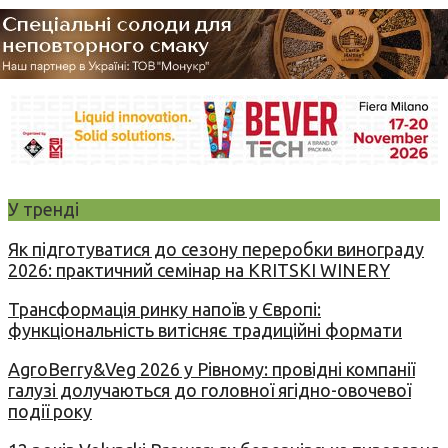
У тренді
Як підготуватися до сезону переробки винограду
2026: практичний семінар на KRITSKI WINERY
Трансформація ринку напоїв у Європі:
функціональність витісняє традиційні формати
AgroBerry&Veg 2026 у Рівному: провідні компанії
галузі долучаються до головної ягідно-овочевої
події року