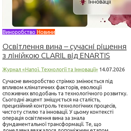
Виноробство
Новини
Освітлення вина – сучасні рішення
з лінійкою CLARIL від ENARTIS
Журнал «Напої. Технології та Інновації»
14.07.2026
Сучасне виноробство стрімко змінюється під
впливом кліматичних факторів, еволюції
споживчих вподобань та технологічного розвитку.
Сьогодні акцент зміщується на сталість,
прецизійний контроль технологічних процесів,
чистоту стилю та інновації. У цьому контексті
операція освітлення вина за знала
фундаментальної трансформації. Те, що
донедавна вважалося допоміжним етапом