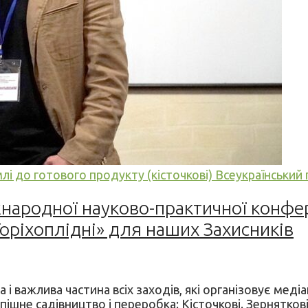
млі до готового продукту (кісточкові)
Всеукраїнський
іжнародної науково-практичної конфе
Горіхоплідні» для наших Захисників
і важлива частина всіх заходів, які організовує медіаг
шне садівництво і переробка: Кісточкові. Зерняткові. 