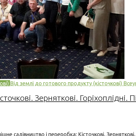
ові)
Від землі до готового продукту (кісточкові)
Всеу
істочкові. Зерняткові. Горіхоплідні.
не садівництво і переробка: Кісточкові. Зерняткові. 