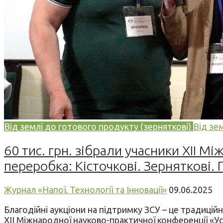
Від землі до готового продукту (зерняткові)
Від зе
60 тис. грн. зібрали учасники XII М
переробка: Кісточкові. Зерняткові. 
Журнал «Напої. Технології та Інновації»
09.06.2025
Благодійні аукціони на підтримку ЗСУ – це традиційна 
XII Міжнародної науково-практичної конференції «Успі