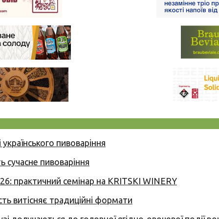
 українського пивоваріння
ь сучасне пивоваріння
026: практичний семінар на KRITSKI WINERY
сть витісняє традиційні формати