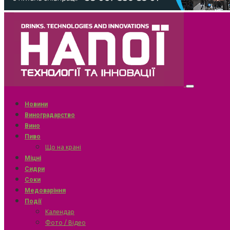
Новини
Виноградарство
Вино
Пиво
Що на крані
Міцні
Сидри
Соки
Медоваріння
Події
Календар
Фото / Відео