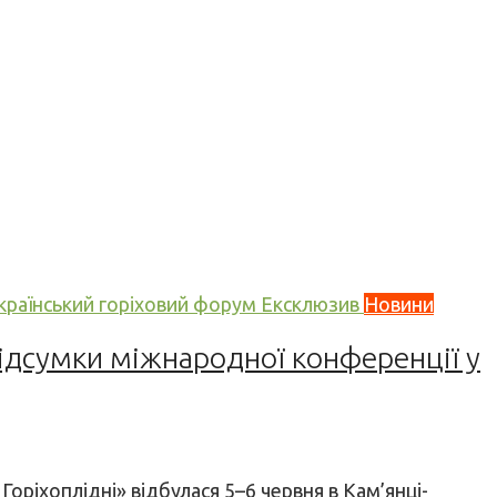
країнський горіховий форум
Ексклюзив
Новини
 Підсумки міжнародної конференції у
Горіхоплідні» відбулася 5–6 червня в Кам’янці-