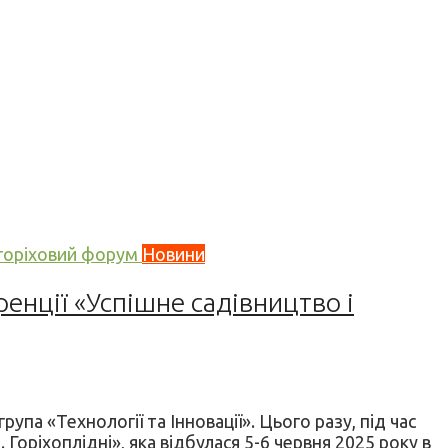
 горіховий форум
Новини
ренції «Успішне садівництво і
рупа «Технології та Інновації». Цього разу, під час
Горіхоплідні», яка відбулася 5-6 червня 2025 року в