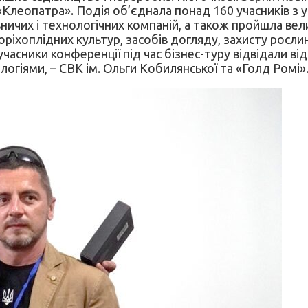
леопатра». Подія об’єднала понад 160 учасників з усі
івничих і технологічних компаній, а також пройшла ве
ріхоплідних культур, засобів догляду, захисту рослин
 учасники конференції під час бізнес-туру відвідали в
нологіями, – СВК ім. Ольги Кобилянської та «Голд Ромі