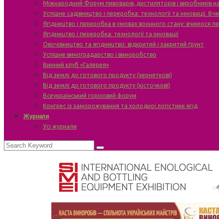
Міжнародний Форум пивоварів, дистиляторів і виробників н
Успішне садівництво і переробка: технології та інновації. В
Ягідництво і переробка в умовах воєнного стану: вчимося п
Ягідництво і переробка: технології та інновації
Овочівництво та ягідництво: відкритий і закритий ґрунт
Успішне виноградарство і виноробство
Винний клуб «Галерея»
Від землі до готового продукту (зерняткові)
Від землі до готового продукту (кісточкові)
Всеукраїнський горіховий форум
Конгрес із заморожування та холодної логістики ягід
Журнали
Усі журнали