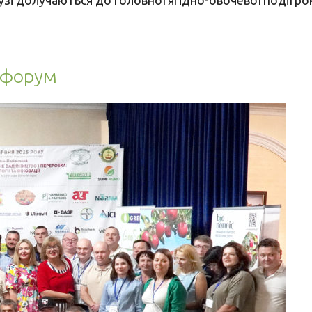
узі долучаються до головної ягідно-овочевої події ро
й форум