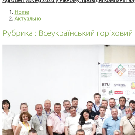
AgroBerry&Veg 2026 у Рівному: провідні компанії гал
Home
Актуально
Рубрика : Всеукраїнський горіхови