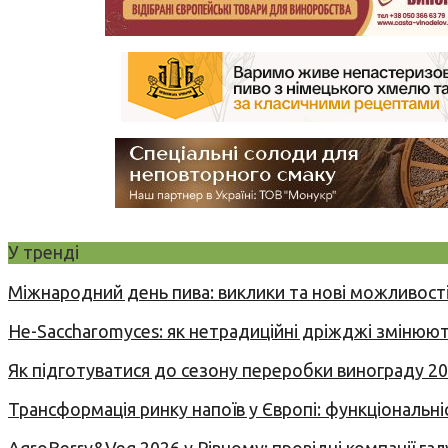
У тренді
Міжнародний день пива: виклики та нові можливості
Не-Saccharomyces: як нетрадиційні дріжджі змінюют
Як підготуватися до сезону переробки винограду 2
Трансформація ринку напоїв у Європі: функціональні