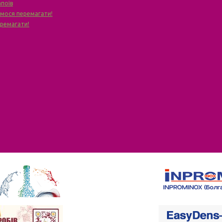
апоїв
чимося перемагати!
еремагати!