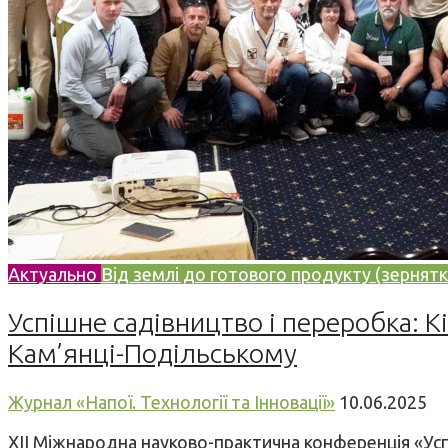
Актуально
Від землі до готового продукту (зернятк
Успішне садівництво і переробка: К
Кам’янці-Подільському
Журнал «Напої. Технології та Інновації»
10.06.2025
XII Міжнародна науково-практична конференція «Успіш