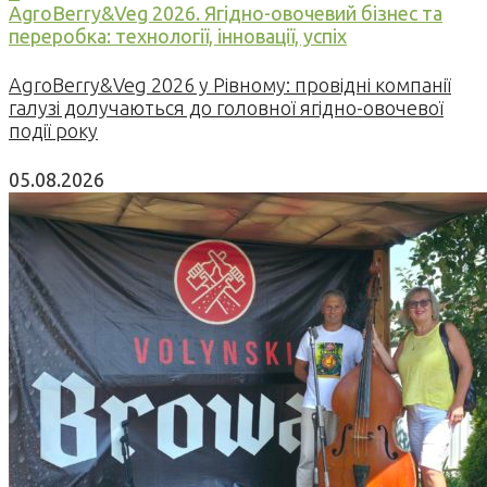
AgroBerry&Veg 2026. Ягідно-овочевий бізнес та
переробка: технології, інновації, успіх
AgroBerry&Veg 2026 у Рівному: провідні компанії
галузі долучаються до головної ягідно-овочевої
події року
05.08.2026