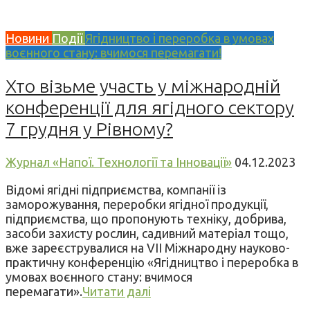
Новини
Події
Ягідництво і переробка в умовах
воєнного стану: вчимося перемагати!
Хто візьме участь у міжнародній
конференції для ягідного сектору
7 грудня у Рівному?
Журнал «Напої. Технології та Інновації»
04.12.2023
Відомі ягідні підприємства, компанії із
заморожування, переробки ягідної продукції,
підприємства, що пропонують техніку, добрива,
засоби захисту рослин, садивний матеріал тощо,
вже зареєструвалися на VII Міжнародну науково-
практичну конференцію «Ягідництво і переробка в
умовах воєнного стану: вчимося
перемагати».
Читати далі