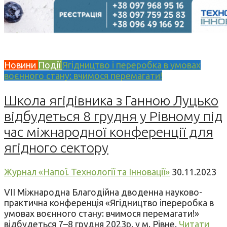
Новини
Події
Ягідництво і переробка в умовах
воєнного стану: вчимося перемагати!
Школа ягідівника з Ганною Луцько
відбудеться 8 грудня у Рівному під
час міжнародної конференції для
ягідного сектору
Журнал «Напої. Технології та Інновації»
30.11.2023
VII Міжнародна Благодійна дводенна науково-
практична конференція «Ягідництво іпереробка в
умовах воєнного стану: вчимося перемагати!»
відбудеться 7–8 грудня 2023р. у м. Рівне.
Читати