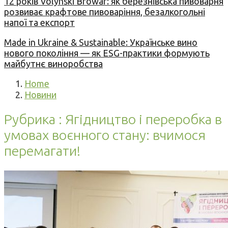
12 років Volynski Browar: як березнівська пивоварня
розвиває крафтове пивоваріння, безалкогольні
напої та експорт
Made in Ukraine & Sustainable: Українське вино
нового покоління — як ESG-практики формують
майбутнє виноробства
Home
Новини
Рубрика : Ягідництво і переробка в
умовах воєнного стану: вчимося
перемагати!