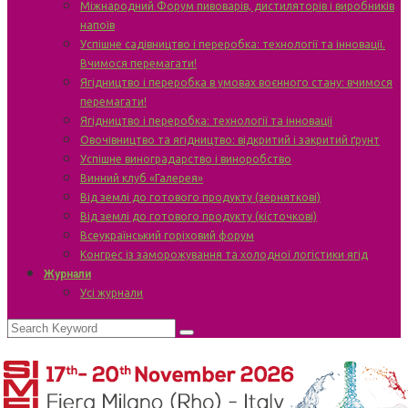
Міжнародний Форум пивоварів, дистиляторів і виробників
напоїв
Успішне садівництво і переробка: технології та інновації.
Вчимося перемагати!
Ягідництво і переробка в умовах воєнного стану: вчимося
перемагати!
Ягідництво і переробка: технології та інновації
Овочівництво та ягідництво: відкритий і закритий ґрунт
Успішне виноградарство і виноробство
Винний клуб «Галерея»
Від землі до готового продукту (зерняткові)
Від землі до готового продукту (кісточкові)
Всеукраїнський горіховий форум
Конгрес із заморожування та холодної логістики ягід
Журнали
Усі журнали