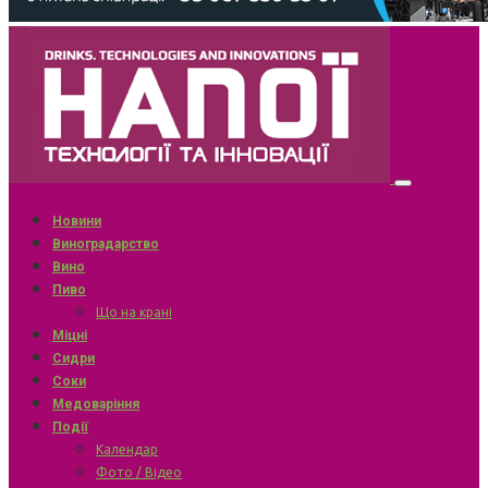
Новини
Виноградарство
Вино
Пиво
Що на крані
Міцні
Сидри
Соки
Медоваріння
Події
Календар
Фото / Відео