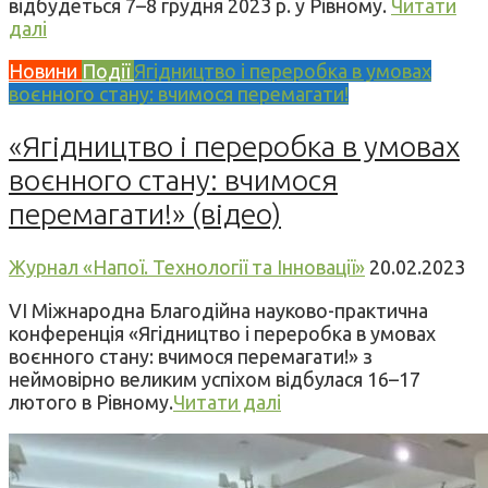
відбудеться 7–8 грудня 2023 р. у Рівному.
Читати
далі
Новини
Події
Ягідництво і переробка в умовах
воєнного стану: вчимося перемагати!
«Ягідництво і переробка в умовах
воєнного стану: вчимося
перемагати!» (відео)
Журнал «Напої. Технології та Інновації»
20.02.2023
VI Міжнародна Благодійна науково-практична
конференція «Ягідництво і переробка в умовах
воєнного стану: вчимося перемагати!» з
неймовірно великим успіхом відбулася 16–17
лютого в Рівному.
Читати далі