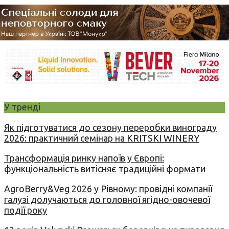
У тренді
Як підготуватися до сезону переробки винограду
2026: практичний семінар на KRITSKI WINERY
Трансформація ринку напоїв у Європі:
функціональність витісняє традиційні формати
AgroBerry&Veg 2026 у Рівному: провідні компанії
галузі долучаються до головної ягідно-овочевої
події року