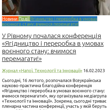
Новини
Події
Ягідництво і переробка в умовах
воєнного стану: вчимося перемагати!
У Рівному почалася конференція
«Ягідництво і переробка в умовах
воєнного стану: вчимося
перемагати!»
Журнал «Напої. Технології та Інновації»
16.02.2023
Сьогодні, 16 лютого, розпочалася Всеукраїнська
науково-практична благодійна конференція
«Ягідництво і переробка в умовах воєнного стану:
вчимося перемагати!», яку організувала медіагрупа
«Технології та Інновації». Зокрема, сьогодні триває
пленарна частина конференції, участь у якій беруть