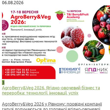
06.08.2026
3
AgroBerry&Veg 2026. Ягідно-овочевий бізнес та
переробка: технології, інновації, успіх
AgroBerry&Veg 2026 у Рівному: провідні компанії
галузі долучаються до головної ягідно-овочевої