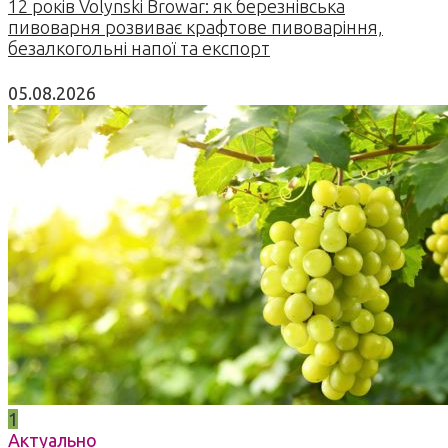
12 років Volynski Browar: як березнівська
пивоварня розвиває крафтове пивоваріння,
безалкогольні напої та експорт
05.08.2026
1
Актуально