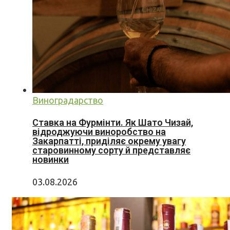
Виноградарство
Ставка на Фурмінти. Як Шато Чизай,
відроджуючи виноробство на
Закарпатті, приділяє окрему увагу
старовинному сорту й представляє
новинки
03.08.2026