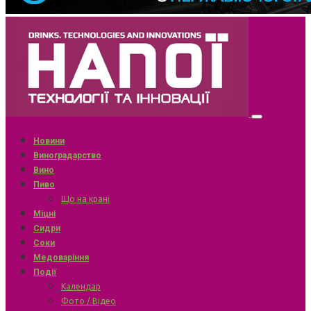
Новини
Виноградарство
Вино
Пиво
Що на крані
Міцні
Сидри
Соки
Медоваріння
Події
Календар
Фото / Відео