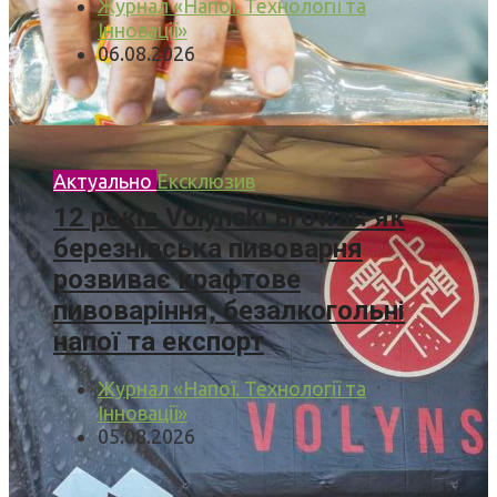
Журнал «Напої. Технології та
Інновації»
06.08.2026
Актуально
Ексклюзив
12 років Volynski Browar: як
березнівська пивоварня
розвиває крафтове
пивоваріння, безалкогольні
напої та експорт
Журнал «Напої. Технології та
Інновації»
05.08.2026