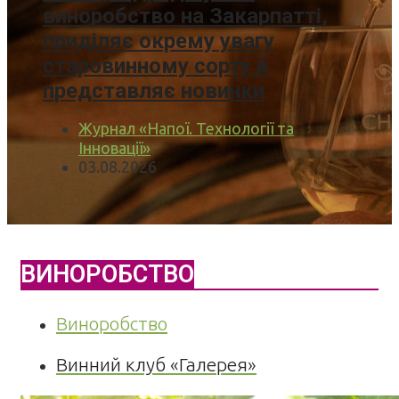
виноробство на Закарпатті,
приділяє окрему увагу
старовинному сорту й
представляє новинки
Журнал «Напої. Технології та
Інновації»
03.08.2026
ВИНОРОБСТВО
Виноробство
Винний клуб «Галерея»