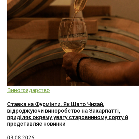
Виноградарство
Ставка на Фурмінти. Як Шато Чизай,
відроджуючи виноробство на Закарпатті,
приділяє окрему увагу старовинному сорту й
представляє новинки
03.08.2026