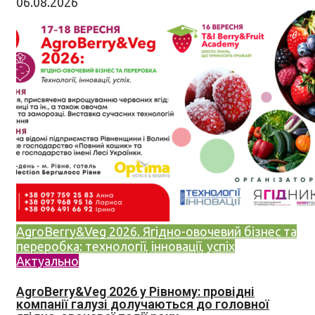
06.08.2026
AgroBerry&Veg 2026. Ягідно-овочевий бізнес та
переробка: технології, інновації, успіх
Актуально
AgroBerry&Veg 2026 у Рівному: провідні
компанії галузі долучаються до головної