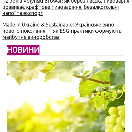
12 років Volynski Browar: як березнівська пивоварня
розвиває крафтове пивоваріння, безалкогольні
напої та експорт
Made in Ukraine & Sustainable: Українське вино
нового покоління — як ESG-практики формують
майбутнє виноробства
НОВИНИ