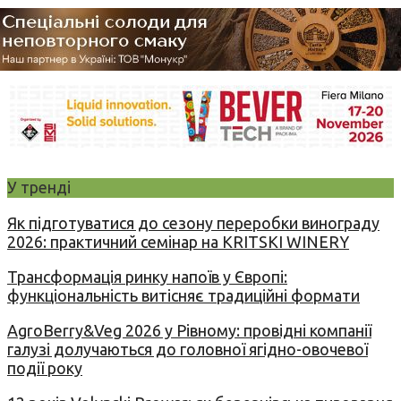
У тренді
Як підготуватися до сезону переробки винограду
2026: практичний семінар на KRITSKI WINERY
Трансформація ринку напоїв у Європі:
функціональність витісняє традиційні формати
AgroBerry&Veg 2026 у Рівному: провідні компанії
галузі долучаються до головної ягідно-овочевої
події року