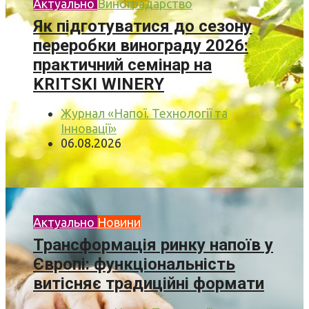
Актуально
Виноградарство
Як підготуватися до сезону
переробки винограду 2026:
практичний семінар на
KRITSKI WINERY
Журнал «Напої. Технології та
Інновації»
06.08.2026
Актуально
Новини
Трансформація ринку напоїв у
Європі: функціональність
витісняє традиційні формати