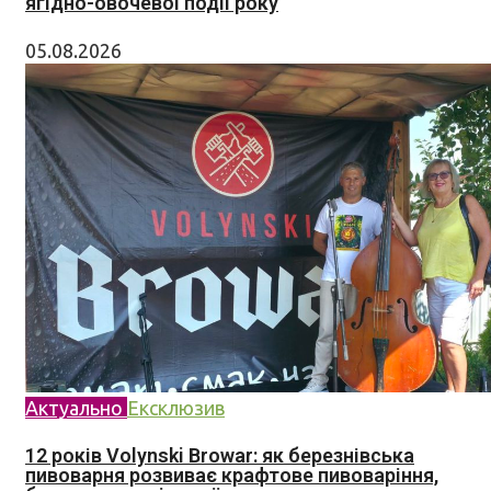
ягідно-овочевої події року
05.08.2026
Актуально
Ексклюзив
12 років Volynski Browar: як березнівська
пивоварня розвиває крафтове пивоваріння,