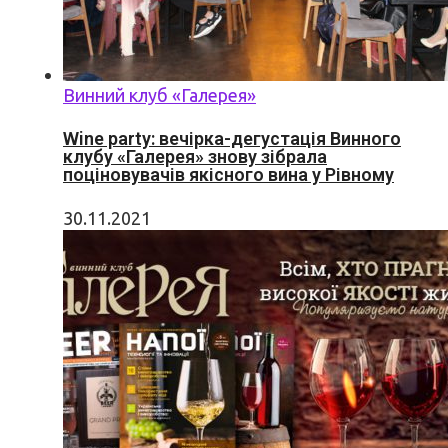
Винний клуб «Галерея»
Wine party: вечірка-дегустація Винного
клубу «Галерея» знову зібрала
поціновувачів якісного вина у Рівному
30.11.2021