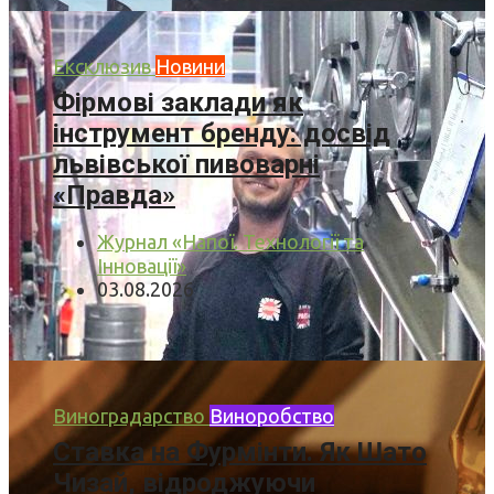
Ексклюзив
Новини
Фірмові заклади як
інструмент бренду: досвід
львівської пивоварні
«Правда»
Журнал «Напої. Технології та
Інновації»
03.08.2026
Виноградарство
Виноробство
Ставка на Фурмінти. Як Шато
Чизай, відроджуючи