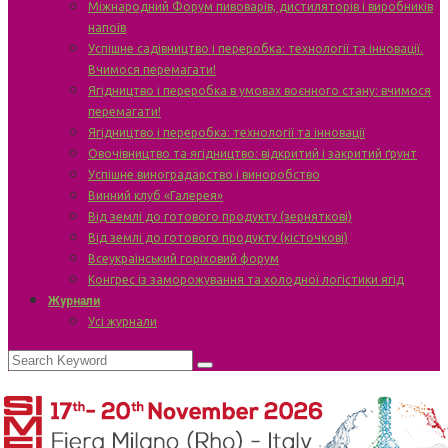
Міжнародний Форум пивоварів, дистиляторів і виробників
напоїв
Успішне садівництво і переробка: технології та інновації.
Вчимося перемагати!
Ягідництво і переробка в умовах воєнного стану: вчимося
перемагати!
Ягідництво і переробка: технології та інновації
Овочівництво та ягідництво: відкритий і закритий ґрунт
Успішне виноградарство і виноробство
Винний клуб «Галерея»
Від землі до готового продукту (зерняткові)
Від землі до готового продукту (кісточкові)
Всеукраїнський горіховий форум
Конгрес із заморожування та холодної логістики ягід
Журнали
Усі журнали