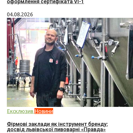
оформлення сертифіката VI-1
04.08.2026
Ексклюзив
Новини
Фірмові заклади як інструмент бренду:
досвід львівської пивоварні «Правда»