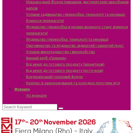
Міжнародний Форум пивоварів, дистиляторів і виробників
напоїв
Успішне садівництво і переробка: технології та інновації.
Вчимося перемагати!
Ягідництво і переробка в умовах воєнного стану: вчимося
перемагати!
Ягідництво і переробка: технології та інновації
Овочівництво та ягідництво: відкритий і закритий ґрунт
Успішне виноградарство і виноробство
Винний клуб «Галерея»
Від землі до готового продукту (зерняткові)
Від землі до готового продукту (кісточкові)
Всеукраїнський горіховий форум
Конгрес із заморожування та холодної логістики ягід
Журнали
Усі журнали