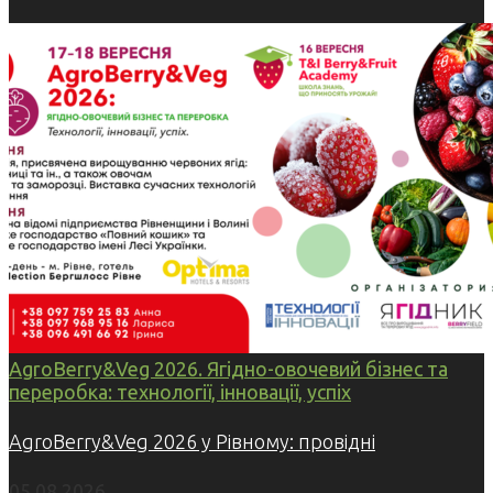
AgroBerry&Veg 2026. Ягідно-овочевий бізнес та
переробка: технології, інновації, успіх
AgroBerry&Veg 2026 у Рівному: провідні
05.08.2026