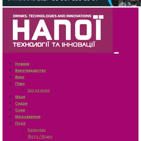
Новини
Виноградарство
Вино
Пиво
Що на крані
Міцні
Сидри
Соки
Медоваріння
Події
Календар
Фото / Відео