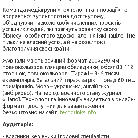
Команда медіагрупи «Технології та Інновації» не
збирається зупинятися на досягнутому,
об’єднуючи навколо своїх численних проєктів
успішних людей, які прагнуть розвитку свого
бізнесу і особистого вдосконалення і які націлені не
тільки на власний успіх, а й на розвиток і
благополуччя своєї країни.
Журнали мають зручний формат 200×290 мм,
повнокольорові глянцеві обкладинки, обсяг 80-112
сторінок, повнокольорові. Тиражі – 3- 6 тисяч
екземплярів. Загальний тираж за рік – понад 60 тис.
примірників. Мова – українська, англійська
(вибірково). На період воєнного стану журнал
«Напої. Технології та Інновації» видається в онлайн-
форматі і доступний для завантаження
безкоштовно на сайті
techdrinks.info.
Аудиторія:
• власники, керівники і головні спеціалісти