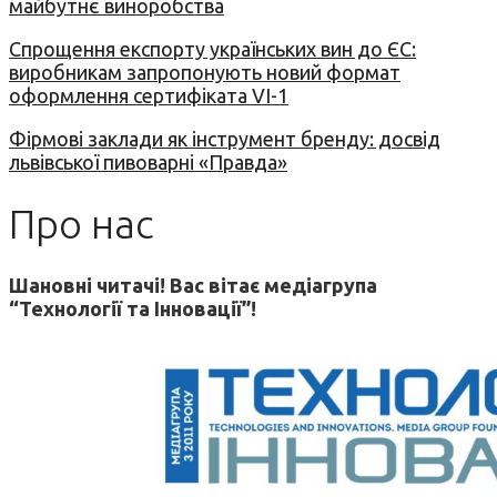
майбутнє виноробства
Спрощення експорту українських вин до ЄС:
виробникам запропонують новий формат
оформлення сертифіката VI-1
Фірмові заклади як інструмент бренду: досвід
львівської пивоварні «Правда»
Про нас
Шановні читачі! Вас вітає медіагрупа
“Технології та Інновації”!