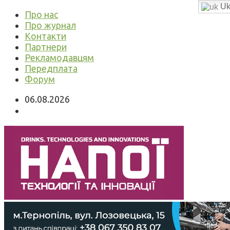
Uk
Про нас
Про журнал
Контакти
Партнери
Рекламодавцям
Передплата
Форум
06.08.2026