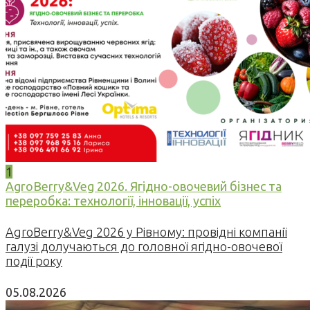
1
AgroBerry&Veg 2026. Ягідно-овочевий бізнес та
переробка: технології, інновації, успіх
AgroBerry&Veg 2026 у Рівному: провідні компанії
галузі долучаються до головної ягідно-овочевої
події року
05.08.2026