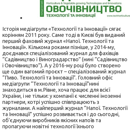
Історія медіагрупи «Технології та Інновації» сягає
корінням 2011 року. Саме тоді в Києві був виданий
перший фаховий журнал «Напої. Технології та
Інновації». Кількома роками пізніше, у 2014-му,
доєднався спеціалізований журнал для фахівців
“Садівництво і Виноградарство” (нині “Садівництво
і Овочівництво”). А у 2016-му році було створено
ще один вагомий проєкт – спеціалізований журнал
“Пиво. Технології та Інновації”. Головний офіс
медіагрупи “Технології та Інновації”нині
знаходиться в м.Рівне, хоча працює для всієї
України, і не тільки: у компанії є численні іноземні
партнери, котрі успішно співпрацюють з
журналами. А найперший журнал “Напої. Технології
та Інновації” успішно розвивається і до сьогодні,
об’єднуючи виробників якісних напоїв та
пропагуючи новітні технології їхнього