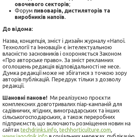
овочевого секторів
;
Форум
пивоварів, дистиляторів та
виробників напоїв
.
До відома:
Назва, концепція, зміст і дизайн журналу «Напої.
Технології та Інновації» є інтелектуальною
власністю засновників і охороняється Законом
«Про авторське право». За зміст рекламних
оголошень редакція відповідальності не несе.
Думка редакції може не збігатися з точкою зору
авторів публікацій. Передрук тільки з дозволу
редакції.
Шановні панове!
Ми реалізуємо проєкти
комплексних довготривалих піар-кампаній для
садівничих, ягідних, виноградарських та інших
сільськогосподарських, а також переробних
підприємств, що включають розміщення новин на
сайтах
techdrinks.info
,
techhorticulture.com
,
www.jagodnik.info
в соціальних мережах, публікацію