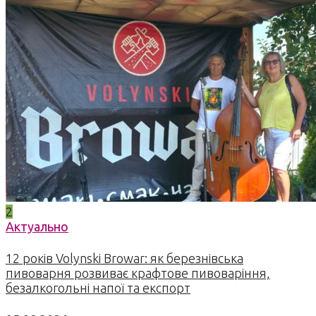
2
Актуально
12 років Volynski Browar: як березнівська
пивоварня розвиває крафтове пивоваріння,
безалкогольні напої та експорт