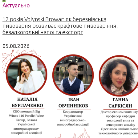
Актуально
12 років Volynski Browar: як березнівська
пивоварня розвиває крафтове пивоваріння,
безалкогольні напої та експорт
05.08.2026