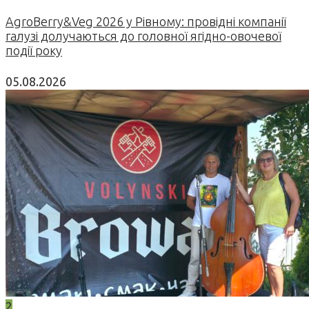
AgroBerry&Veg 2026 у Рівному: провідні компанії
галузі долучаються до головної ягідно-овочевої
події року
05.08.2026
2