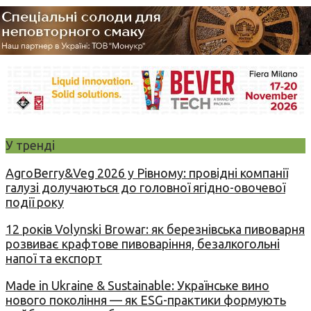
У тренді
AgroBerry&Veg 2026 у Рівному: провідні компанії
галузі долучаються до головної ягідно-овочевої
події року
12 років Volynski Browar: як березнівська пивоварня
розвиває крафтове пивоваріння, безалкогольні
напої та експорт
Made in Ukraine & Sustainable: Українське вино
нового покоління — як ESG-практики формують