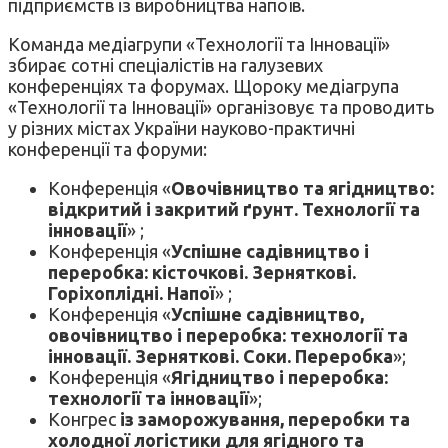
підприємств із виробництва напоїв.
Команда медіагрупи «Технології та Інновації»
збирає сотні спеціалістів на галузевих
конференціях та форумах. Щороку медіагрупа
«Технології та Інновації» організовує та проводить
у різних містах України науково-практичні
конференції та форуми:
Конференція «
Овочівництво та ягідництво:
відкритий і закритий ґрунт. Технології та
інновації
» ;
Конференція «
Успішне садівництво і
переробка: кісточкові. Зерняткові.
Горіхоплідні. Напої
» ;
Конференція «
Успішне садівництво,
овочівництво і переробка: технології та
інновації. Зерняткові. Соки. Переробка
»;
Конференція «
Ягідництво і переробка:
технології та інновації
»;
Конгрес
із заморожування, переробки та
холодної логістики для ягідного та