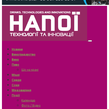
Новини
Виноградарство
Вино
Пиво
Що на крані
Міцні
Сидри
Соки
Медоваріння
Події
Календар
Фото / Відео