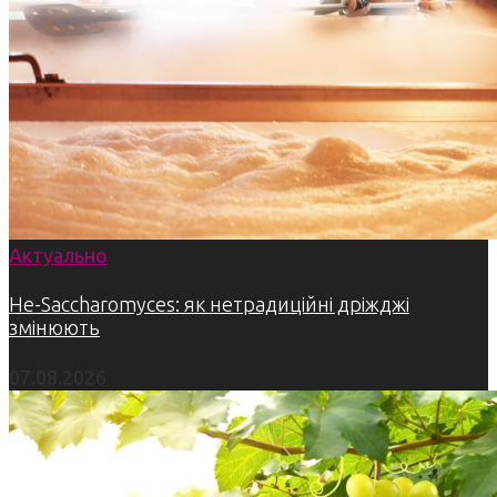
Актуально
Не-Saccharomyces: як нетрадиційні дріжджі
змінюють
07.08.2026