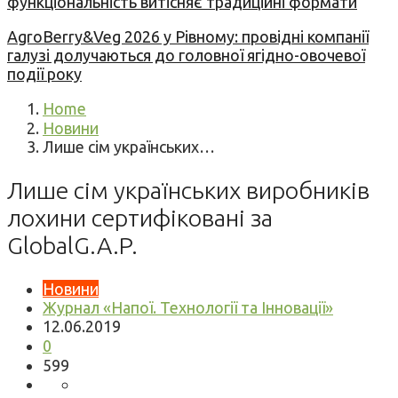
функціональність витісняє традиційні формати
AgroBerry&Veg 2026 у Рівному: провідні компанії
галузі долучаються до головної ягідно-овочевої
події року
Home
Новини
Лише сім українських…
Лише сім українських виробників
лохини сертифіковані за
GlobalG.A.P.
Новини
Журнал «Напої. Технології та Інновації»
12.06.2019
0
599