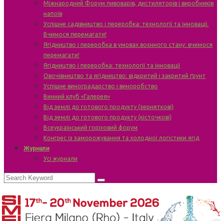
Міжнародний Форум пивоварів, дистиляторів і виробників
напоїв
Успішне садівництво і переробка: технології та інновації.
Вчимося перемагати!
Ягідництво і переробка в умовах воєнного стану: вчимося
перемагати!
Ягідництво і переробка: технології та інновації
Овочівництво та ягідництво: відкритий і закритий ґрунт
Успішне виноградарство і виноробство
Винний клуб «Галерея»
Від землі до готового продукту (зерняткові)
Від землі до готового продукту (кісточкові)
Всеукраїнський горіховий форум
Конгрес із заморожування та холодної логістики ягід
Журнали
Усі журнали