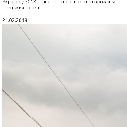
Україна у 2018 стане третьою в світі за врожаєм
грецьких горіхів
21.02.2018