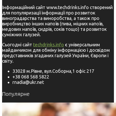
Інформаційний сайт www.techdrinks.info створений
для популяризації інформації про розвиток
виноградарства та виноробства, а також про
виробництво інших напоїв (пива, міцних напоїв,
медових напоїв, сидрів, соків тощо) та розвиток
суміжних галузей.
Сьогодні сайт
techdrinks.info
є універсальним
майданчиком для обміну інформацією і досвідом
представників згаданих галузей України, Європи і
світу.
33028 м.Рівне, вул.Соборна,1 офіс 217
+38 068 568 5822
rnadia@ukr.net
Популярне