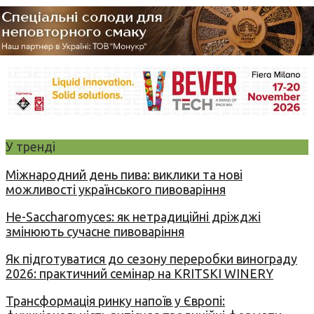
У тренді
Міжнародний день пива: виклики та нові
можливості українського пивоваріння
Не-Saccharomyces: як нетрадиційні дріжджі
змінюють сучасне пивоваріння
Як підготуватися до сезону переробки винограду
2026: практичний семінар на KRITSKI WINERY
Трансформація ринку напоїв у Європі: