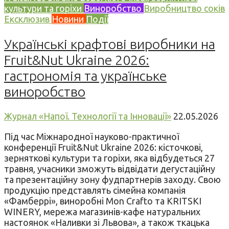
культури та горіхи
Виноробство
Виробництво соків
Ексклюзив
Новини
Події
Українські крафтові виробники на
Fruit&Nut Ukraine 2026:
гастрономія та українське
виноробство
Журнал «Напої. Технології та Інновації»
22.05.2026
Під час Міжнародної науково-практичної
конференції Fruit&Nut Ukraine 2026: кісточкові,
зерняткові культури та горіхи, яка відбудеться 27
травня, учасники зможуть відвідати дегустаційну
та презентаційну зону фудпартнерів заходу. Свою
продукцію представлять сімейна компанія
«Фамберрі», виноробні Mon Crafto та KRITSKI
WINERY, мережа магазинів-кафе натуральних
настоянок «Наливки зі Львова», а також ткацька