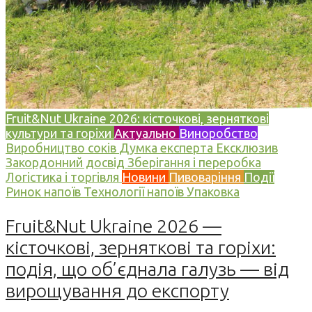
Fruit&Nut Ukraine 2026: кісточкові, зерняткові
культури та горіхи
Актуально
Виноробство
Виробництво соків
Думка експерта
Ексклюзив
Закордонний досвід
Зберігання і переробка
Логістика і торгівля
Новини
Пивоваріння
Події
Ринок напоїв
Технології напоїв
Упаковка
Fruit&Nut Ukraine 2026 —
кісточкові, зерняткові та горіхи:
подія, що об’єднала галузь — від
вирощування до експорту