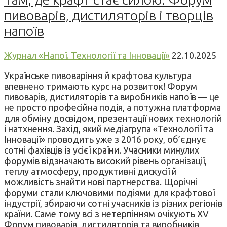
пивоварів, дистиляторів і творців
напоїв
Журнал «Напої. Технології та Інновації»
22.10.2025
Українське пивоваріння й крафтова культура
впевнено тримають курс на розвиток! Форум
пивоварів, дистиляторів та виробників напоїв — це
не просто професійна подія, а потужна платформа
для обміну досвідом, презентації нових технологій
і натхнення. Захід, який медіагрупа «Технології та
Інновації» проводить уже з 2016 року, об’єднує
сотні фахівців із усієї країни. Учасники минулих
форумів відзначають високий рівень організації,
теплу атмосферу, продуктивні дискусії й
можливість знайти нові партнерства. Щорічні
форуми стали ключовими подіями для крафтової
індустрії, збираючи сотні учасників із різних регіонів
країни. Саме тому всі з нетерпінням очікують XV
Форум пивоварів, дистиляторів та виробників