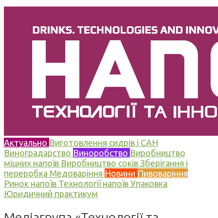
Актуально
Виготовлення сидрів і САН
Виноградарство
Виноробство
Виробництво
міцних напоїв
Виробництво соків
Зберігання і
переробка
Медоваріння
Новини
Пивоваріння
Ринок напоїв
Технології напоїв
Упаковка
Юридичний практикум
Медіагрупа «Технології та