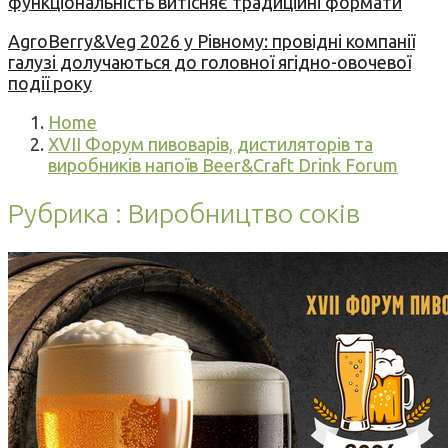
функціональність витісняє традиційні формати
AgroBerry&Veg 2026 у Рівному: провідні компанії
галузі долучаються до головної ягідно-овочевої
події року
Home
XVII Форум пивоварів, дистиляторів та
виробників напоїв Beer&Craft Drink Forum
Рубрика : Виробництво соків