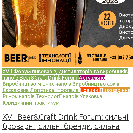
XVII Форум пивоварів, дистиляторів та виробників
напоїв Beer&Craft Drink Forum
Актуально
Виробництво міцних напоїв
Виробництво соків
Ексклюзив
Логістика і торгівля
Новини
Пивоваріння
Ринок напоїв
Технології напоїв
Упаковка
Юридичний практикум
XVII Beer&Craft Drink Forum: сильні
броварні, сильні бренди, сильна