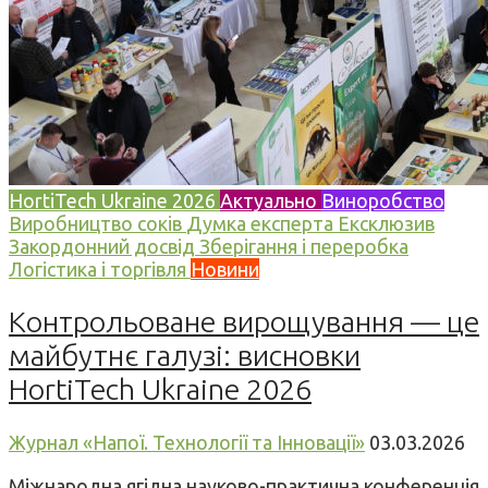
HortiTech Ukraine 2026
Актуально
Виноробство
Виробництво соків
Думка експерта
Ексклюзив
Закордонний досвід
Зберігання і переробка
Логістика і торгівля
Новини
Контрольоване вирощування — це
майбутнє галузі: висновки
HortiTech Ukraine 2026
Журнал «Напої. Технології та Інновації»
03.03.2026
Міжнародна ягідна науково-практична конференція