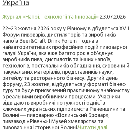
Україна
Журнал «Напої. Технології та Інновації»
23.07.2026
22–23 жовтня 2026 року у Рівному відбудеться XVII
Форум пивоварів, дистиляторів та виробників
напоїв Beer&Craft Drink Forum – одна з
найавторитетніших професійних подій пивоварної
галузі України, яка вже багато років об'єднує
виробників пива, дистилятів та інших напоїв,
технологів, постачальників обладнання, сировини й
пакувальних матеріалів, представників науки,
ритейлу та ресторанного бізнесу. Другий день
форуму, 23 жовтня, відбудеться у форматі бізнес-
туру та буде присвячений практичному знайомству
з реальними виробничими процесами. Учасники
відвідають виробничі потужності однієї з
ключових українських підприємств Рівненщини та
Волині — пивоварню «Волинський Бровар»,
пивзавод «Рівень» і Музей хмелярства та
пивоваріння історичної Волині.
Читати далі