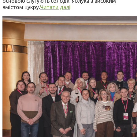
основою слугують солодкі яблука з високим
вмістом цукру.
Читати далі