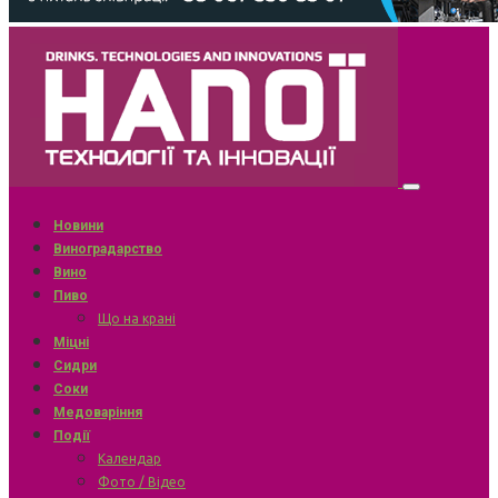
Новини
Виноградарство
Вино
Пиво
Що на крані
Міцні
Сидри
Соки
Медоваріння
Події
Календар
Фото / Відео