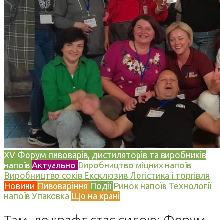
XV Форум пивоварів, дистиляторів та виробників
напоїв
Актуально
Виробництво міцних напоїв
Виробництво соків
Ексклюзив
Логістика і торгівля
Новини
Пивоваріння
Події
Ринок напоїв
Технології
напоїв
Упаковка
Що на крані
Там, де крафт стає силою: Форум