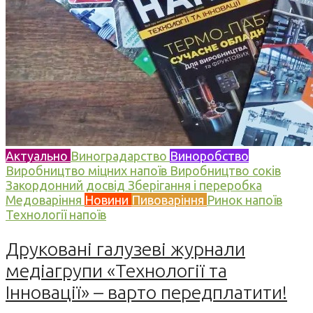
Актуально
Виноградарство
Виноробство
Виробництво міцних напоїв
Виробництво соків
Закордонний досвід
Зберігання і переробка
Медоваріння
Новини
Пивоваріння
Ринок напоїв
Технології напоїв
Друковані галузеві журнали
медіагрупи «Технології та
Інновації» – варто передплатити!