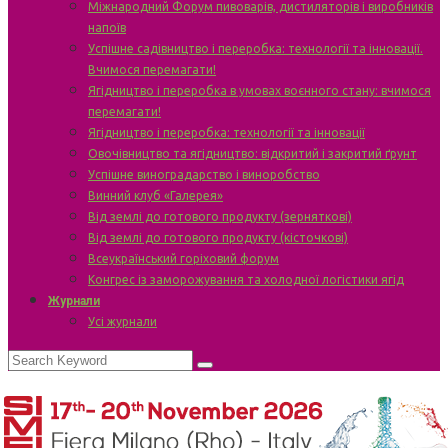
Міжнародний Форум пивоварів, дистиляторів і виробників
напоїв
Успішне садівництво і переробка: технології та інновації.
Вчимося перемагати!
Ягідництво і переробка в умовах воєнного стану: вчимося
перемагати!
Ягідництво і переробка: технології та інновації
Овочівництво та ягідництво: відкритий і закритий ґрунт
Успішне виноградарство і виноробство
Винний клуб «Галерея»
Від землі до готового продукту (зерняткові)
Від землі до готового продукту (кісточкові)
Всеукраїнський горіховий форум
Конгрес із заморожування та холодної логістики ягід
Журнали
Усі журнали