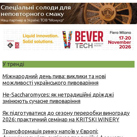
У тренді
Міжнародний день пива: виклики та нові
можливості українського пивоваріння
Не-Saccharomyces: як нетрадиційні дріжджі
змінюють сучасне пивоваріння
Як підготуватися до сезону переробки винограду
2026: практичний семінар на KRITSKI WINERY
Трансформація ринку напоїв у Європі: