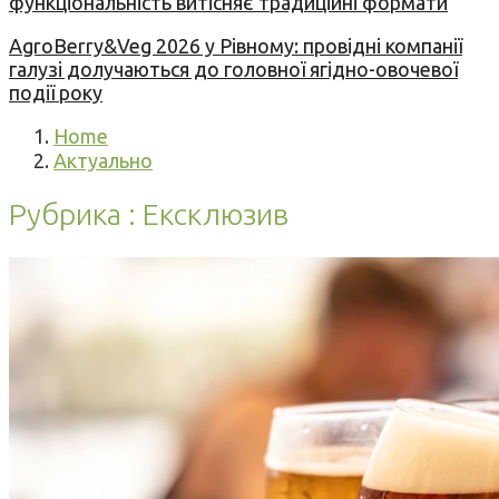
функціональність витісняє традиційні формати
AgroBerry&Veg 2026 у Рівному: провідні компанії
галузі долучаються до головної ягідно-овочевої
події року
Home
Актуально
Рубрика : Ексклюзив