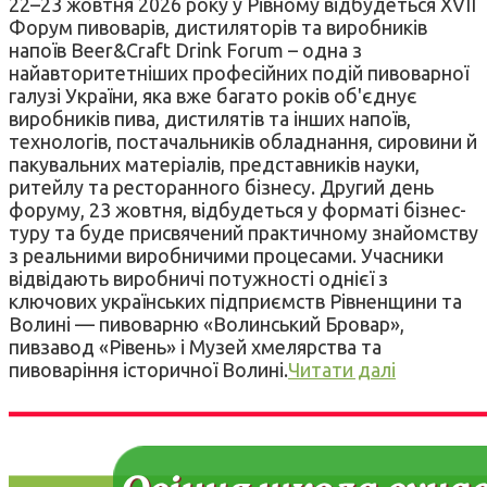
22–23 жовтня 2026 року у Рівному відбудеться XVII
Форум пивоварів, дистиляторів та виробників
напоїв Beer&Craft Drink Forum – одна з
найавторитетніших професійних подій пивоварної
галузі України, яка вже багато років об'єднує
виробників пива, дистилятів та інших напоїв,
технологів, постачальників обладнання, сировини й
пакувальних матеріалів, представників науки,
ритейлу та ресторанного бізнесу. Другий день
форуму, 23 жовтня, відбудеться у форматі бізнес-
туру та буде присвячений практичному знайомству
з реальними виробничими процесами. Учасники
відвідають виробничі потужності однієї з
ключових українських підприємств Рівненщини та
Волині — пивоварню «Волинський Бровар»,
пивзавод «Рівень» і Музей хмелярства та
пивоваріння історичної Волині.
Читати далі