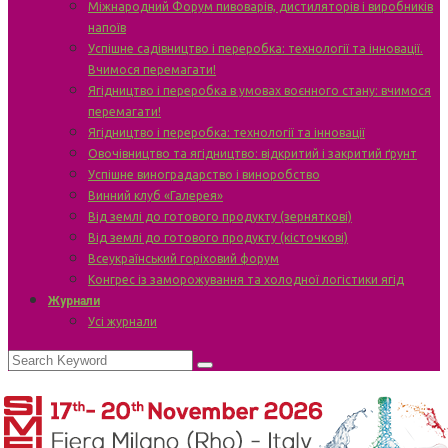
Міжнародний Форум пивоварів, дистиляторів і виробників
напоїв
Успішне садівництво і переробка: технології та інновації.
Вчимося перемагати!
Ягідництво і переробка в умовах воєнного стану: вчимося
перемагати!
Ягідництво і переробка: технології та інновації
Овочівництво та ягідництво: відкритий і закритий ґрунт
Успішне виноградарство і виноробство
Винний клуб «Галерея»
Від землі до готового продукту (зерняткові)
Від землі до готового продукту (кісточкові)
Всеукраїнський горіховий форум
Конгрес із заморожування та холодної логістики ягід
Журнали
Усі журнали