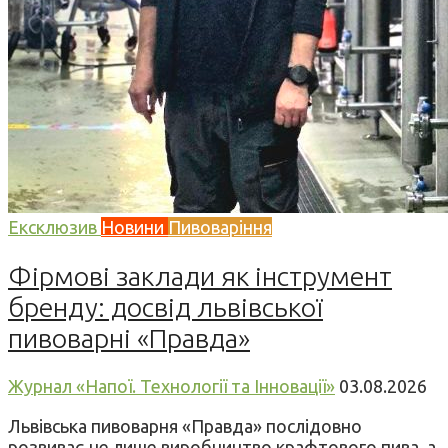
Ексклюзив
Новини
Пивоваріння
Фірмові заклади як інструмент
бренду: досвід львівської
пивоварні «Правда»
Журнал «Напої. Технології та Інновації»
03.08.2026
Львівська пивоварня «Правда» послідовно
розвиває не лише виробництво крафтового пива, а