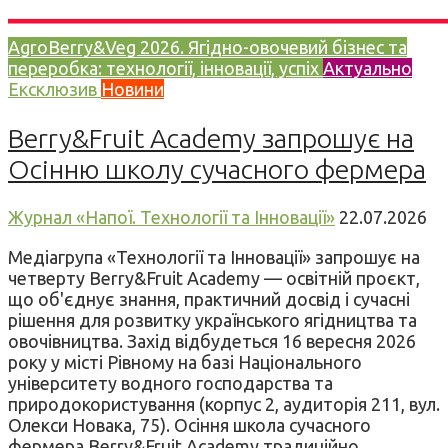
AgroBerry&Veg 2026. Ягідно-овочевий бізнес та
переробка: технології, інновації, успіх
Актуально
Ексклюзив
Новини
Berry&Fruit Academy запрошує на
Осінню школу сучасного фермера
Журнал «Напої. Технології та Інновації»
22.07.2026
Медіагрупа «Технології та Інновації» запрошує на
четверту Berry&Fruit Academy — освітній проєкт,
що об'єднує знання, практичний досвід і сучасні
рішення для розвитку українського ягідництва та
овочівництва. Захід відбудеться 16 вересня 2026
року у місті Рівному на базі Національного
університету водного господарства та
природокористування (корпус 2, аудиторія 211, вул.
Олекси Новака, 75). Осіння школа сучасного
фермера Berry&Fruit Academy традиційно