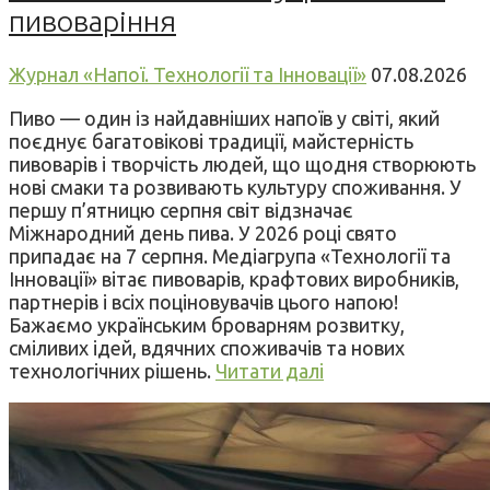
пивоваріння
Журнал «Напої. Технології та Інновації»
07.08.2026
Пиво — один із найдавніших напоїв у світі, який
поєднує багатовікові традиції, майстерність
пивоварів і творчість людей, що щодня створюють
нові смаки та розвивають культуру споживання. У
першу п’ятницю серпня світ відзначає
Міжнародний день пива. У 2026 році свято
припадає на 7 серпня. Медіагрупа «Технології та
Інновації» вітає пивоварів, крафтових виробників,
партнерів і всіх поціновувачів цього напою!
Бажаємо українським броварням розвитку,
сміливих ідей, вдячних споживачів та нових
технологічних рішень.
Читати далі