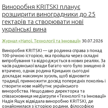
Виноробня KRITSKI планує
розширити виноградники до 25
гектарів та створювати нові
українські вина
Журнал «Напої. Технології та Інновації»
30.07.2026
Виноробня KRITSKI — це родинна справа з понад
100-річною історією, яка пройшла через складні
випробування та відроджується в нових реаліях. За
часів радянської влади багато чого було знищено й
втрачено, однак родина Крицьких сьогодні
докладає максимум зусиль, щоб відновити
традиції, примножити досвід попередніх поколінь і
створити нове майбутнє українського
виноробства. Нещодавно директорка та
співзасновниця медіагрупи «Технології та Інновації»
Надія Ящук відвідала виноробню KRITSKI, де
ознайомилася з історією родини, філософією