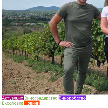
Актуально
Виноградарство
Виноробство
Ексклюзив
Новини