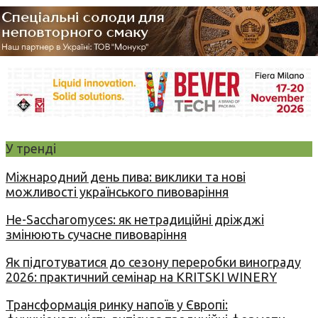
У тренді
Міжнародний день пива: виклики та нові
можливості українського пивоваріння
Не-Saccharomyces: як нетрадиційні дріжджі
змінюють сучасне пивоваріння
Як підготуватися до сезону переробки винограду
2026: практичний семінар на KRITSKI WINERY
Трансформація ринку напоїв у Європі: