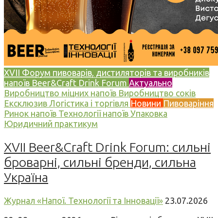
XVII Форум пивоварів, дистиляторів та виробників
напоїв Beer&Craft Drink Forum
Актуально
Виробництво міцних напоїв
Виробництво соків
Ексклюзив
Логістика і торгівля
Новини
Пивоваріння
Ринок напоїв
Технології напоїв
Упаковка
Юридичний практикум
XVII Beer&Craft Drink Forum: сильні
броварні, сильні бренди, сильна
Україна
Журнал «Напої. Технології та Інновації»
23.07.2026