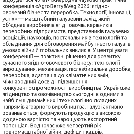
конференція «AgroBerry&Veg 2026: ягідно-
овочевий бізнес та переробка. Технології, інновації,
успіх» — масштабний галузевий захід, який
об’єднає виробників ягід і овочів, керівників
переробних підприємств, представників галузевих
асоціацій, науковців, постачальників технологій та
обладнання для обговорення майбутнього галузі в
умовах війни й глобальних викликів. У центрі уваги
конференції — практичні рішення для розвитку
сучасного ягідно-овочевого бізнесу: технології
вирощування, механізація, післязбиральна доробка,
переробка, адаптація до кліматичних змін,
міжнародний досвід і підвищення
конкурентоспроможності виробництва. Українське
ягідництво та овочівництво сьогодні є одними з
найбільш динамічних і технологічно складних
напрямів аграрного виробництва. Галузі активно
розвиваються, формують продукцію з високою
доданою вартістю та нарощують експортний
потенціал. Водночас уже четвертий рік
повномасштабної війни, дефіцит кадрів,