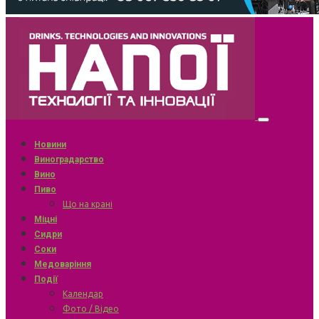
Новини
Виноградарство
Вино
Пиво
Що на крані
Міцні
Сидри
Соки
Медоваріння
Події
Календар
Фото / Відео