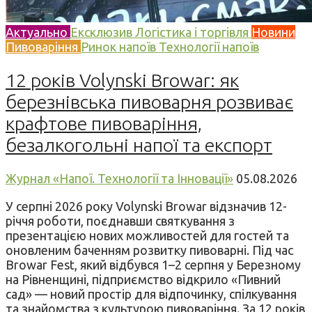
Актуально
Ексклюзив
Логістика і торгівля
Новини
Пивоваріння
Ринок напоїв
Технології напоїв
12 років Volynski Browar: як
березнівська пивоварня розвиває
крафтове пивоваріння,
безалкогольні напої та експорт
Журнал «Напої. Технології та Інновації»
05.08.2026
У серпні 2026 року Volynski Browar відзначив 12-
річчя роботи, поєднавши святкування з
презентацією нових можливостей для гостей та
оновленим баченням розвитку пивоварні. Під час
Browar Fest, який відбувся 1–2 серпня у Березному
на Рівненщині, підприємство відкрило «Пивний
сад» — новий простір для відпочинку, спілкування
та знайомства з культурою пивоваріння. За 12 років