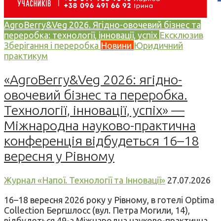
AgroBerry&Veg 2026. Ягідно-овочевий бізнес та
переробка: технології, інновації, успіх
Ексклюзив
Зберігання і переробка
Новини
Юридичний
практикум
«AgroBerry&Veg 2026: ягідно-
овочевий бізнес та переробка.
Технології, інновації, успіх» —
Міжнародна науково-практична
конференція відбудеться 16–18
вересня у Рівному
Журнал «Напої. Технології та Інновації»
27.07.2026
16–18 вересня 2026 року у Рівному, в готелі Optima
Collection Бергшлосс (вул. Петра Могили, 14),
відбудеться 49-а Міжнародна науково-практична