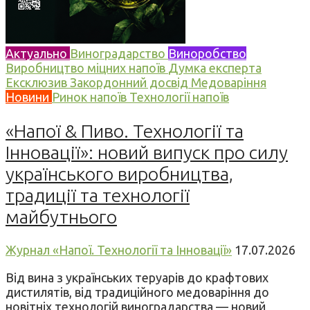
Актуально
Виноградарство
Виноробство
Виробництво міцних напоїв
Думка експерта
Ексклюзив
Закордонний досвід
Медоваріння
Новини
Ринок напоїв
Технології напоїв
«Напої & Пиво. Технології та
Інновації»: новий випуск про силу
українського виробництва,
традиції та технології
майбутнього
Журнал «Напої. Технології та Інновації»
17.07.2026
Від вина з українських теруарів до крафтових
дистилятів, від традиційного медоваріння до
новітніх технологій виноградарства — новий