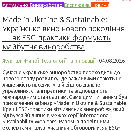
Актуально
Виноробство
Ексклюзив
Новини
Made in Ukraine & Sustainable:
Українське вино нового покоління
— як ESG-практики формують
майбутнє виноробства
Журнал «Напої. Технології та Інновації»
04.08.2026
Сучасне українське виноробство переходить до
нового етапу розвитку, де важливими стають не
лише якість продукту, а й відповідальне
управління, сталі практики та відповідність
міжнародним стандартам. Саме цим питанням був
присвячений вебінар «Made in Ukraine & Sustainable:
Кращі ESG-практики вітчизняних виноробів», який
відбувся 30 липня в межах серії International
Sustainability Webinars. Разом із провідними
експертами галузі учасники обговорили, як ESG-