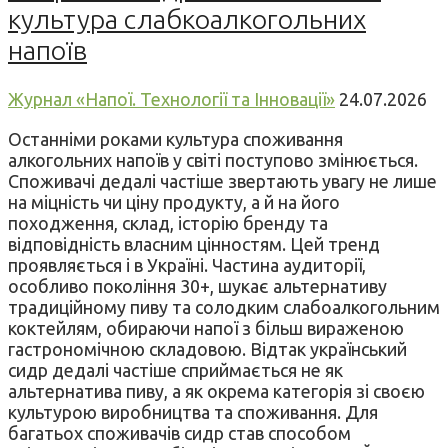
культура слабкоалкогольних
напоїв
Журнал «Напої. Технології та Інновації»
24.07.2026
Останніми роками культура споживання
алкогольних напоїв у світі поступово змінюється.
Споживачі дедалі частіше звертають увагу не лише
на міцність чи ціну продукту, а й на його
походження, склад, історію бренду та
відповідність власним цінностям. Цей тренд
проявляється і в Україні. Частина аудиторії,
особливо покоління 30+, шукає альтернативу
традиційному пиву та солодким слабоалкогольним
коктейлям, обираючи напої з більш вираженою
гастрономічною складовою. Відтак український
сидр дедалі частіше сприймається не як
альтернатива пиву, а як окрема категорія зі своєю
культурою виробництва та споживання. Для
багатьох споживачів сидр став способом