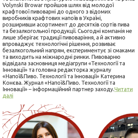
Volynski Browar пройшов шлях від молодої
крафтової пивоварні до одного з відомих
виробників крафтових напоїв в Україні,
розширивши асортимент до десятків сортів пива
та безалкогольної продукції. Сьогодні компанія не
лише зберігає традиції пивоваріння, а й активно
впроваджує технологічні рішення, розвиває
безалкогольний напрям, експериментує зі смаками
та виходить на міжнародні ринки. Пивоварню
відвідала засновниця медіагрупи «Технології та
Інновації» та головна редакторка журналу
«Напої&Пиво. Технології та Інновації» Катерина
Конєва. Журнал «Напої&Пиво. Технології та
Інновації» – інформаційний партнер заходу.
Читати
далі