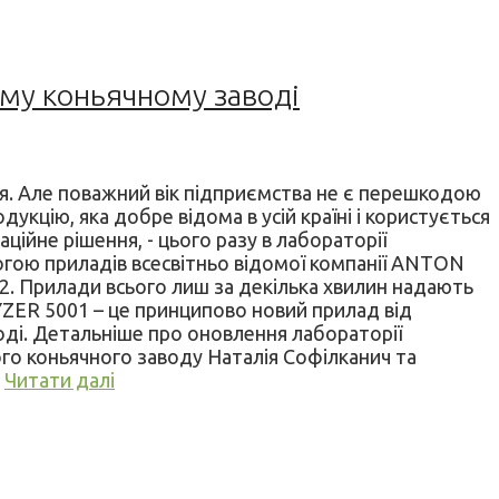
му коньячному заводі
ччя. Але поважний вік підприємства не є перешкодою
дукцію, яка добре відома в усій країні і користується
ійне рішення, - цього разу в лабораторії
огою приладів всесвітньо відомої компанії ANTON
. Прилади всього лиш за декілька хвилин надають
LYZER 5001 – це принципово новий прилад від
ді. Детальніше про оновлення лабораторії
ого коньячного заводу Наталія Софілканич та
.
Читати далі