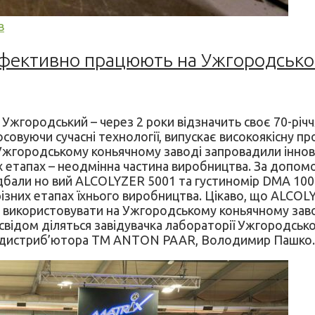
в
ефективно працюють на Ужгородсько
– Ужгородський – через 2 роки відзначить своє 70-рі
осовуючи сучасні технології, випускає високоякісну про
Ужгородському коньячному заводі запровадили інновац
их етапах – неодмінна частина виробництва. За допом
бали но вий ALCOLYZER 5001 та густиномір DMA 1002
 різних етапах їхнього виробництва. Цікаво, що ALCO
и використовувати на Ужгородському коньячному заво
свідом діляться завідувачка лабораторії Ужгородськ
ого дистриб’ютора ТМ ANTON PAAR, Володимир Пашко