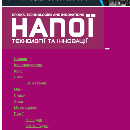
Новини
Виноградарство
Вино
Пиво
Що на крані
Міцні
Сидри
Соки
Медоваріння
Події
Календар
Фото / Відео