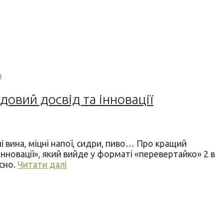
в
довий досвід та інновації
і вина, міцні напої, сидри, пиво… Про кращий
нновації», який вийде у форматі «перевертайко» 2 в
асно.
Читати далі