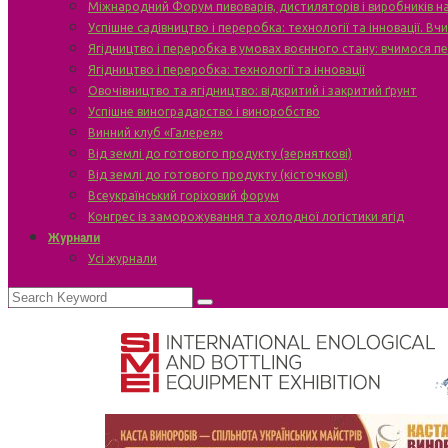
Міжнародний Форум пивоварів, дистиляторів і виробників н
Успішне садівництво і переробка: технології та інновації. В
Ягідництво і переробка в умовах воєнного стану: вчимося п
Ягідництво і переробка: технології та інновації
Овочівництво та ягідництво: відкритий і закритий ґрунт
Успішне виноградарство і виноробство
Винний клуб «Галерея»
Від землі до готового продукту (зерняткові)
Від землі до готового продукту (кісточкові)
Всеукраїнський горіховий форум
Конгрес із заморожування та холодної логістики ягід
Журнали
Усі журнали