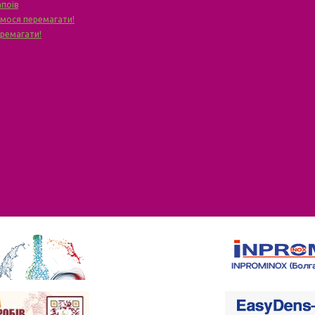
апоїв
чимося перемагати!
еремагати!