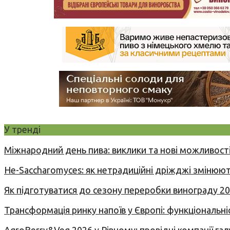
У тренді
Міжнародний день пива: виклики та нові можливості
Не-Saccharomyces: як нетрадиційні дріжджі змінюют
Як підготуватися до сезону переробки винограду 2
Трансформація ринку напоїв у Європі: функціональні