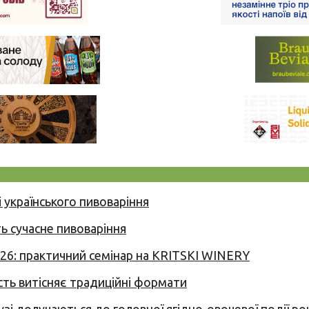
 українського пивоваріння
ь сучасне пивоваріння
026: практичний семінар на KRITSKI WINERY
сть витісняє традиційні формати