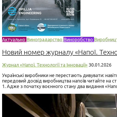
Актуально
Виноградарство
Виноробство
Виробницт
Новий номер журналу «Напої. Техноло
Журнал «Напої. Технології та Інновації»
30.01.2026
Українські виробники не перестають дивувати: навіть
передовий досвід виробництва напоїв читайте на сто
1. Адже з початку воєнного стану два видання «Напої.