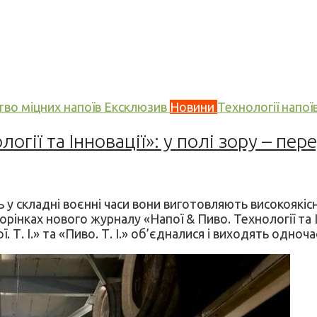
во міцних напоїв
Ексклюзив
Новини
Технології напої
гії та Інновації»: у полі зору – пере
 у складні воєнні часи вони виготовляють високоякісн
рінках нового журналу «Напої & Пиво. Технології та І
 Т. І.» та «Пиво. Т. І.» об’єдналися і виходять одноч