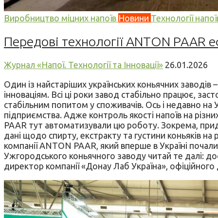
Виробництво міцних напоїв
Новини
Технології напої
Передові технології ANTON PAAR 
Журнал «Напої. Технології та Інновації»
26.01.2026
Один із найстаріших українських коньячних заводів 
інноваціям. Всі ці роки завод стабільно працює, заст
стабільним попитом у споживачів. Ось і недавно на 
підприємства. Адже контроль якості напоїв на різн
PAAR тут автоматизували цю роботу. Зокрема, прид
дані щодо спирту, екстракту та густини коньяків на
компанії ANTON PAAR, який вперше в Україні почал
Ужгородського коньячного заводу читай те далі: до
директор компанії «Донау Лаб Україна», офіційн