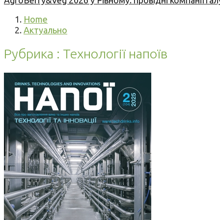
AgroBerry&Veg 2026 у Рівному: провідні компанії гал
Home
Актуально
Рубрика : Технології напоїв