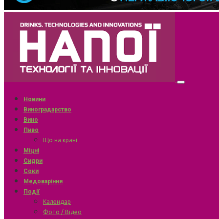
Новини
Виноградарство
Вино
Пиво
Що на крані
Міцні
Сидри
Соки
Медоваріння
Події
Календар
Фото / Відео