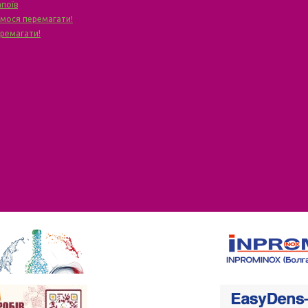
апоїв
чимося перемагати!
еремагати!