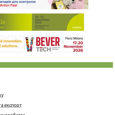
ку
та експорт