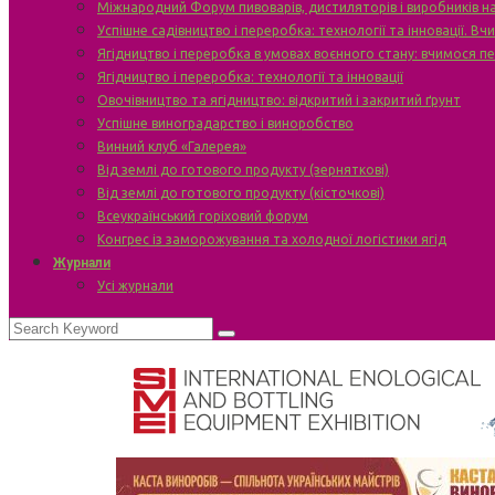
Міжнародний Форум пивоварів, дистиляторів і виробників н
Успішне садівництво і переробка: технології та інновації. В
Ягідництво і переробка в умовах воєнного стану: вчимося п
Ягідництво і переробка: технології та інновації
Овочівництво та ягідництво: відкритий і закритий ґрунт
Успішне виноградарство і виноробство
Винний клуб «Галерея»
Від землі до готового продукту (зерняткові)
Від землі до готового продукту (кісточкові)
Всеукраїнський горіховий форум
Конгрес із заморожування та холодної логістики ягід
Журнали
Усі журнали