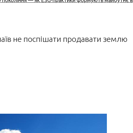
вого покоління — як ESG-практики формують майбутнє
паїв не поспішати продавати землю