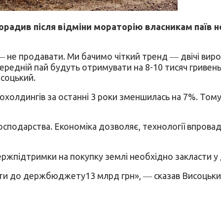
орадив після відміни мораторію власникам паїв н
 не продавати. Ми бачимо чіткий тренд ― двічі вирос
а середній пай будуть отримувати на 8-10 тисяч гривен
исоцький.
рохолдингів за останні 3 роки зменшилась на 7%. Тому
господарства. Економіка дозволяє, технології впрова
 держпідтримки на покупку землі необхідно закласти 
ласти до держбюджету13 млрд грн», ― сказав Висоцьки