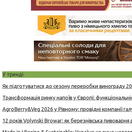
У тренді
Як підготуватися до сезону переробки винограду 2
Трансформація ринку напоїв у Європі: функціональні
AgroBerry&Veg 2026 у Рівному: провідні компанії гал
12 років Volynski Browar: як березнівська пивоварня