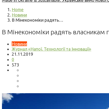
Made in Ukraine & Sustainable: Українське вино но
Home
Новини
В Мінекономіки радять…
В Мінекономіки радять власникам 
Новини
Журнал «Напої. Технології та Інновації»
21.11.2019
0
573