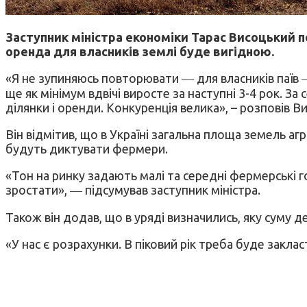
Заступник міністра економіки Тарас Висоцький п
оренда для власників землі буде вигідною.
«Я не зупиняюсь повторювати ― для власників паїв ―
ще як мінімум вдвічі виросте за наступні 3-4 рок. З
ділянки і оренди. Конкуренція велика», – розповів В
Він відмітив, що в Україні загальна площа земель аг
будуть диктувати фермери.
«Тон на ринку задають малі та середні фермерські 
зростати», ― підсумував заступник міністра.
Також він додав, що в уряді визначились, яку суму
«У нас є розрахунки. В піковий рік треба буде зак