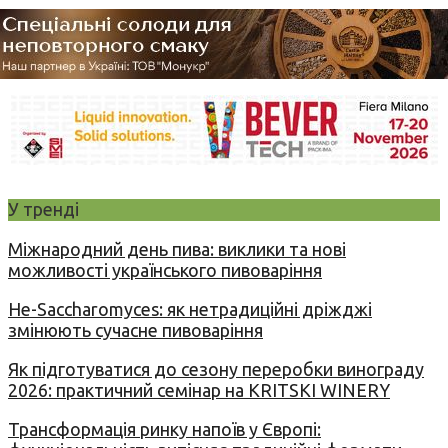
У тренді
Міжнародний день пива: виклики та нові
можливості українського пивоваріння
Не-Saccharomyces: як нетрадиційні дріжджі
змінюють сучасне пивоваріння
Як підготуватися до сезону переробки винограду
2026: практичний семінар на KRITSKI WINERY
Трансформація ринку напоїв у Європі: