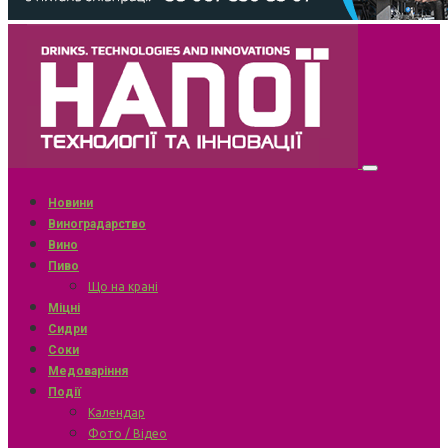
Новини
Виноградарство
Вино
Пиво
Що на крані
Міцні
Сидри
Соки
Медоваріння
Події
Календар
Фото / Відео