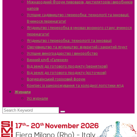
Міжнародний Форум пивоварів, дистиляторів і виробників
напоїв
Успішне садівництво і переробка: технології та інновації.
Вчимося перемагати!
Ягідництво і переробка в умовах воєнного стану: вчимося
перемагати!
Ягідництво і переробка: технології та інновації
Овочівництво та ягідництво: відкритий і закритий ґрунт
Успішне виноградарство і виноробство
Винний клуб «Галерея»
Від землі до готового продукту (зерняткові)
Від землі до готового продукту (кісточкові)
Всеукраїнський горіховий форум
Конгрес із заморожування та холодної логістики ягід
Журнали
Усі журнали