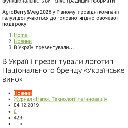
функціональність витісняє традиційні формати
AgroBerry&Veg 2026 у Рівному: провідні компанії
галузі долучаються до головної ягідно-овочевої
події року
Home
Новини
В Україні презентували…
В Україні презентували логотип
Національного бренду «Українське
вино»
Новини
Журнал «Напої. Технології та Інновації»
04.12.2019
0
423