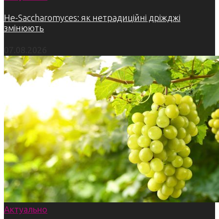
Не-Saccharomyces: як нетрадиційні дріжджі
змінюють
07.08.2026
Актуально