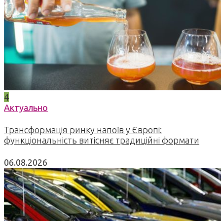
4
Актуально
Трансформація ринку напоїв у Європі:
функціональність витісняє традиційні формати
06.08.2026