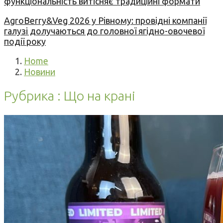
функціональність витісняє традиційні формати
AgroBerry&Veg 2026 у Рівному: провідні компанії
галузі долучаються до головної ягідно-овочевої
події року
Home
Новини
Рубрика : Що на крані