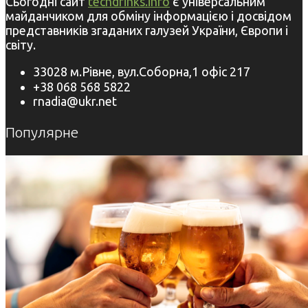
Сьогодні сайт
techdrinks.info
є універсальним
майданчиком для обміну інформацією і досвідом
представників згаданих галузей України, Європи і
світу.
33028 м.Рівне, вул.Соборна,1 офіс 217
+38 068 568 5822
rnadia@ukr.net
Популярне