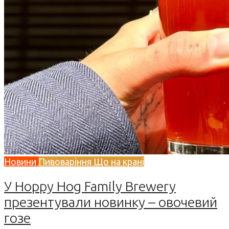
Новини
Пивоваріння
Що на крані
У Hoppy Hog Family Brewery
презентували новинку – овочевий
гозе