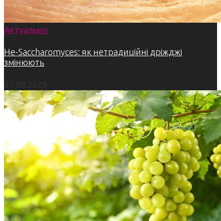
Актуально
Не-Saccharomyces: як нетрадиційні дріжджі
змінюють
07.08.2026