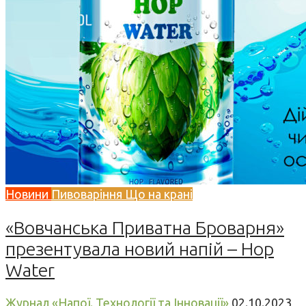
Новини
Пивоваріння
Що на крані
«Вовчанська Приватна Броварня»
презентувала новий напій – Hop
Water
Журнал «Напої. Технології та Інновації»
02.10.2023