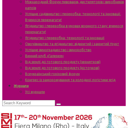
Міжнародний Форум пивоварів, дистиляторів і виробників
напоїв
Успішне садівництво і переробка: технології та інновації.
Вчимося перемагати!
Ягідництво і переробка в умовах воєнного стану: вчимося
перемагати!
Ягідництво і переробка: технології та інновації
Овочівництво та ягідництво: відкритий і закритий ґрунт
Успішне виноградарство і виноробство
Винний клуб «Галерея»
Від землі до готового продукту (зерняткові)
Від землі до готового продукту (кісточкові)
Всеукраїнський горіховий форум
Конгрес із заморожування та холодної логістики ягід
Журнали
Усі журнали