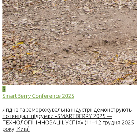
3
SmartBerry Conference 2025
Ягідна та заморожувальна індустрії демонструють
потенціал: підсумки «SMARTBERRY 2025 —
ТЕХНОЛОГІЇ. ІННОВАЦІЇ. УСПІХ» (11–12 грудня 2025
року, Київ)