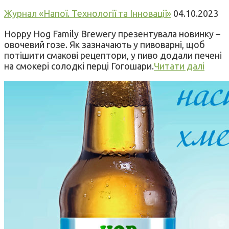
Журнал «Напої. Технології та Інновації»
04.10.2023
Hoppy Hog Family Brewery презентувала новинку –
овочевий гозе. Як зазначають у пивоварні, щоб
потішити смакові рецептори, у пиво додали печені
на смокері солодкі перці Гогошари.
Читати далі