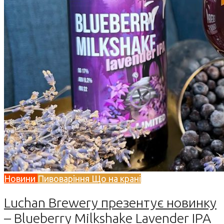
Новини
Пивоваріння
Що на крані
Luchan Brewery презентує новинку
– Blueberry Milkshake Lavender IPA