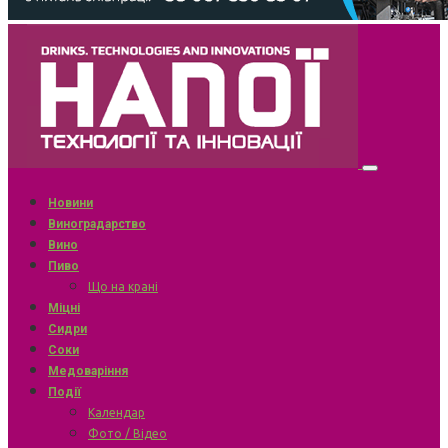
Новини
Виноградарство
Вино
Пиво
Що на крані
Міцні
Сидри
Соки
Медоваріння
Події
Календар
Фото / Відео