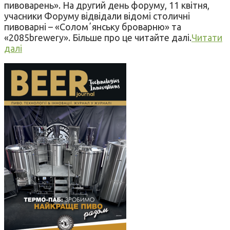
пивоварень». На другий день форуму, 11 квітня,
учасники Форуму відвідали відомі столичні
пивоварні – «Соломʼянську броварню» та
«2085brewery». Більше про це читайте далі.
Читати
далі