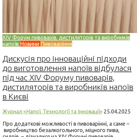
XIV Форум пивоварів, дистиляторів та виробників
напоїв
Новини
Пивоваріння
Дискусія про інноваційні підходи
до виготовлення напоїв відбулася
під час XIV Форуму пивоварів,
дистиляторів та виробників напоїв
в Києві
Журнал «Напої. Технології та Інновації»
25.04.2025
Про додаткові можливості в пивоварінні, а саме –
виробництво безалкогольного, міцного пива,
сидрів, – дізналися на XIV Форумі пивоварів,