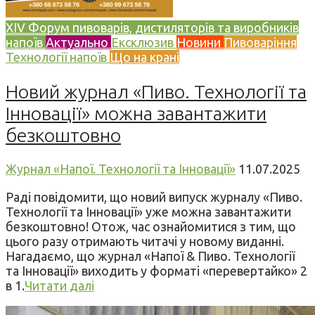
XIV Форум пивоварів, дистиляторів та виробників
напоїв
Актуально
Ексклюзив
Новини
Пивоваріння
Технології напоїв
Що на крані
Новий журнал «Пиво. Технології та
Інновації» можна завантажити
безкоштовно
Журнал «Напої. Технології та Інновації»
11.07.2025
Раді повідомити, що новий випуск журналу «Пиво.
Технології та Інновації» уже можна завантажити
безкоштовно! Отож, час ознайомитися з тим, що
цього разу отримають читачі у новому виданні.
Нагадаємо, що журнал «Напої & Пиво. Технології
та Інновації» виходить у форматі «перевертайко» 2
в 1.
Читати далі