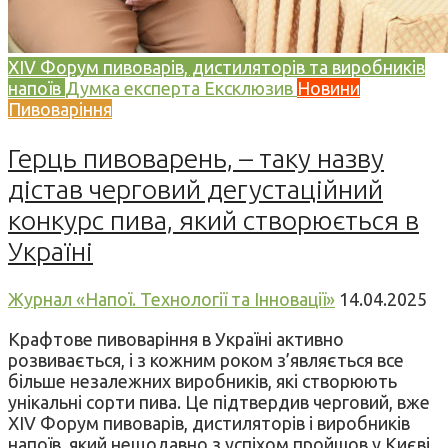
XIV Форум пивоварів, дистиляторів та виробників
напоїв
Думка експерта
Ексклюзив
Новини
Пивоваріння
Герць пивоварень, – таку назву
дістав черговий дегустаційний
конкурс пива, який створюється в
Україні
Журнал «Напої. Технології та Інновації»
14.04.2025
Крафтове пивоваріння в Україні активно
розвивається, і з кожним роком з’являється все
більше незалежних виробників, які створюють
унікальні сорти пива. Це підтвердив черговий, вже
XIV Форум пивоварів, дистиляторів і виробників
напоїв, який нещодавно з успіхом пройшов у Києві.