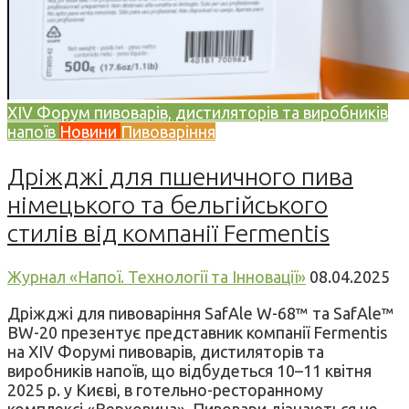
XIV Форум пивоварів, дистиляторів та виробників
напоїв
Новини
Пивоваріння
Дріжджі для пшеничного пива
німецького та бельгійського
стилів від компанії Fermentis
Журнал «Напої. Технології та Інновації»
08.04.2025
Дріжджі для пивоваріння SafAle W-68™ та SafAle™
BW-20 презентує представник компанії Fermentis
на XIV Форумі пивоварів, дистиляторів та
виробників напоїв, що відбудеться 10–11 квітня
2025 р. у Києві, в готельно-ресторанному
комплексі «Верховина». Пивовари дізнаються не