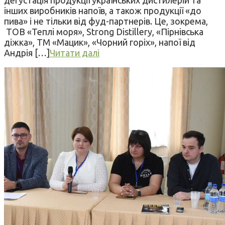
дегустація продукції українських дистилерій та
інших виробників напоїв, а також продукції «до
пива» і не тільки від фуд-партнерів. Це, зокрема,
ТОВ «Теплі моря», Strong Distillery, «Пірнівська
діжка», ТМ «Мацик», «Чорний горіх», напої від
Андрія […]
Читати далі