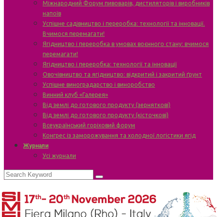
Міжнародний Форум пивоварів, дистиляторів і виробників
напоїв
Успішне садівництво і переробка: технології та інновації.
Вчимося перемагати!
Ягідництво і переробка в умовах воєнного стану: вчимося
перемагати!
Ягідництво і переробка: технології та інновації
Овочівництво та ягідництво: відкритий і закритий ґрунт
Успішне виноградарство і виноробство
Винний клуб «Галерея»
Від землі до готового продукту (зерняткові)
Від землі до готового продукту (кісточкові)
Всеукраїнський горіховий форум
Конгрес із заморожування та холодної логістики ягід
Журнали
Усі журнали