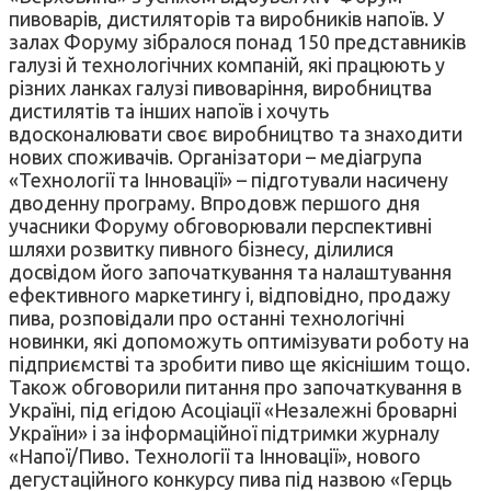
пивоварів, дистиляторів та виробників напоїв. У
залах Форуму зібралося понад 150 представників
галузі й технологічних компаній, які працюють у
різних ланках галузі пивоваріння, виробництва
дистилятів та інших напоїв і хочуть
вдосконалювати своє виробництво та знаходити
нових споживачів. Організатори – медіагрупа
«Технології та Інновації» – підготували насичену
дводенну програму. Впродовж першого дня
учасники Форуму обговорювали перспективні
шляхи розвитку пивного бізнесу, ділилися
досвідом його започаткування та налаштування
ефективного маркетингу і, відповідно, продажу
пива, розповідали про останні технологічні
новинки, які допоможуть оптимізувати роботу на
підприємстві та зробити пиво ще якіснішим тощо.
Також обговорили питання про започаткування в
Україні, під егідою Асоціації «Незалежні броварні
України» і за інформаційної підтримки журналу
«Напої/Пиво. Технології та Інновації», нового
дегустаційного конкурсу пива під назвою «Герць