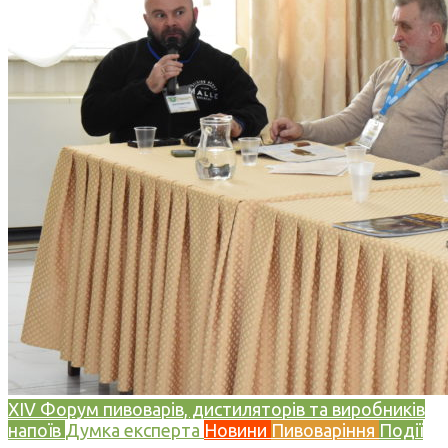
XIV Форум пивоварів, дистиляторів та виробників
напоїв
Думка експерта
Новини
Пивоваріння
Події