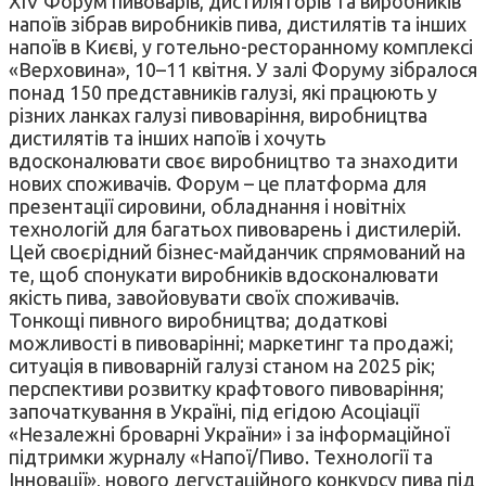
XIV Форум пивоварів, дистиляторів та виробників
напоїв зібрав виробників пива, дистилятів та інших
напоїв в Києві, у готельно-ресторанному комплексі
«Верховина», 10–11 квітня. У залі Форуму зібралося
понад 150 представників галузі, які працюють у
різних ланках галузі пивоваріння, виробництва
дистилятів та інших напоїв і хочуть
вдосконалювати своє виробництво та знаходити
нових споживачів. Форум – це платформа для
презентації сировини, обладнання і новітніх
технологій для багатьох пивоварень і дистилерій.
Цей своєрідний бізнес-майданчик спрямований на
те, щоб спонукати виробників вдосконалювати
якість пива, завойовувати своїх споживачів.
Тонкощі пивного виробництва; додаткові
можливості в пивоварінні; маркетинг та продажі;
ситуація в пивоварній галузі станом на 2025 рік;
перспективи розвитку крафтового пивоваріння;
започаткування в Україні, під егідою Асоціації
«Незалежні броварні України» і за інформаційної
підтримки журналу «Напої/Пиво. Технології та
Інновації», нового дегустаційного конкурсу пива під