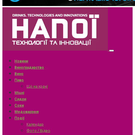
Новини
Виноградарство
Вино
Пиво
Що на крані
Міцні
Сидри
Соки
Медоваріння
Події
Календар
Фото / Відео