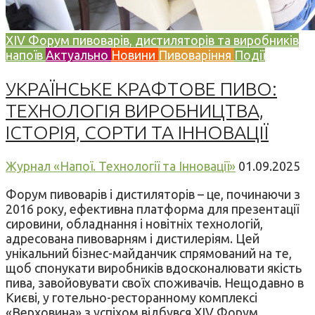
XIV Форум пивоварів, дистиляторів та виробників
напоїв
Актуально
Новини
Пивоваріння
Події
УКРАЇНСЬКЕ КРАФТОВЕ ПИВО:
ТЕХНОЛОГІЯ ВИРОБНИЦТВА,
ІСТОРІЯ, СОРТИ ТА ІННОВАЦІЇ
Журнал «Напої. Технології та Інновації»
01.09.2025
Форум пивоварів і дистиляторів – це, починаючи з
2016 року, ефективна платформа для презентації
сировини, обладнання і новітніх технологій,
адресована пивоварням і дистилеріям. Цей
унікальний бізнес-майданчик спрямований на те,
щоб спонукати виробників вдосконалювати якість
пива, завойовувати своїх споживачів. Нещодавно в
Києві, у готельно-ресторанному комплексі
«Верховина» з успіхом відбувся XIV Форум