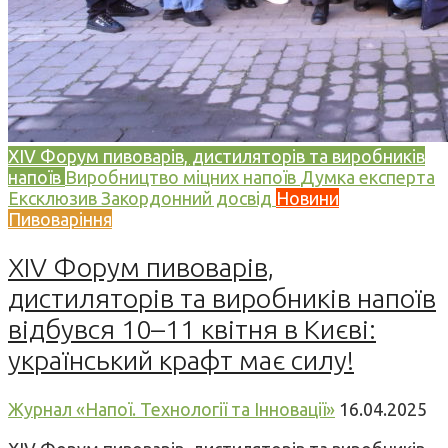
XIV Форум пивоварів, дистиляторів та виробників
напоїв
Виробництво міцних напоїв
Думка експерта
Ексклюзив
Закордонний досвід
Новини
Пивоваріння
XIV Форум пивоварів,
дистиляторів та виробників напоїв
відбувся 10–11 квітня в Києві:
український крафт має силу!
Журнал «Напої. Технології та Інновації»
16.04.2025