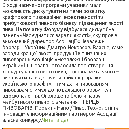
В ході насиченої програми учасники мали
можливість дискутувати на теми розвитку
крафтового пивоваріння, ефективності та
прибутковості пивного бізнесу, підвищення якості
пива. На початку Форуму відбулася дискусійна
панель «Час єднатися заради якості», яку провів
виконавчий директор Асоціації «Незалежні
броварні України» Дмитро Некрасов. Власне, саме
заради кращої якості продукції вітчизняних
пивоварень Асоціація «Незалежні броварні
України» ініціювала і оголосила про створення
конкурсу крафтового пива, головна мета якого –
визначити та відзначити найкращі зразки
українського крафту, і тим дати пивоварням і
пивоварам стимул до подальшого розвитку і
вдосконалення. Оголошено було й назву
майбутнього пивного змагання – ГЕРЦЬ
ПИВОВАРІВ. Проєкт «Напої/Пиво. Технології та
Інновації» є інформаційним партнером Асоціації і
власне конкурсу.
Читати далі