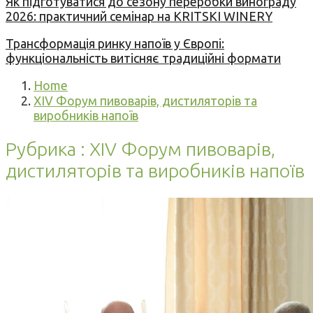
Як підготуватися до сезону переробки винограду
2026: практичний семінар на KRITSKI WINERY
Трансформація ринку напоїв у Європі:
функціональність витісняє традиційні формати
Home
XIV Форум пивоварів, дистиляторів та
виробників напоїв
Рубрика : XIV Форум пивоварів,
дистиляторів та виробників напоїв