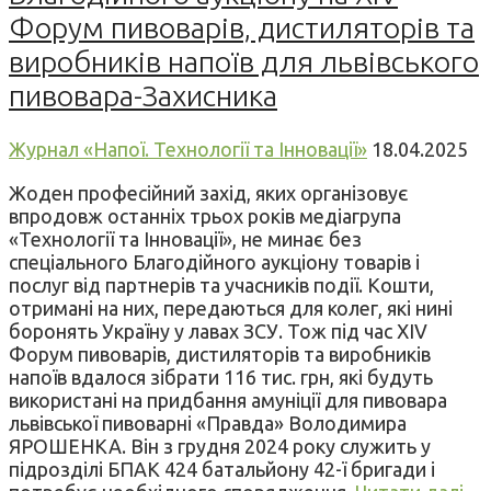
Форум пивоварів, дистиляторів та
виробників напоїв для львівського
пивовара-Захисника
Журнал «Напої. Технології та Інновації»
18.04.2025
Жоден професійний захід, яких організовує
впродовж останніх трьох років медіагрупа
«Технології та Інновації», не минає без
спеціального Благодійного аукціону товарів і
послуг від партнерів та учасників події. Кошти,
отримані на них, передаються для колег, які нині
боронять Україну у лавах ЗСУ. Тож під час XIV
Форум пивоварів, дистиляторів та виробників
напоїв вдалося зібрати 116 тис. грн, які будуть
використані на придбання амуніції для пивовара
львівської пивоварні «Правда» Володимира
ЯРОШЕНКА. Він з грудня 2024 року служить у
підрозділі БПАК 424 батальйону 42-ї бригади і