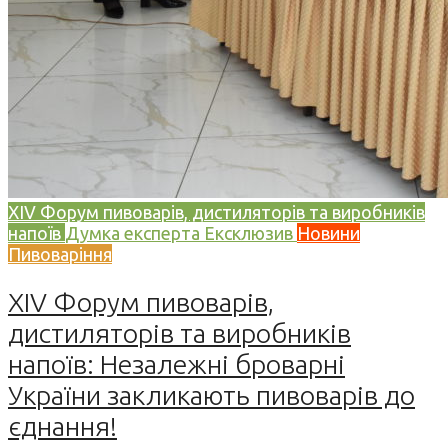
XIV Форум пивоварів, дистиляторів та виробників
напоїв
Думка експерта
Ексклюзив
Новини
Пивоваріння
XIV Форум пивоварів,
дистиляторів та виробників
напоїв: Незалежні броварні
України закликають пивоварів до
єднання!