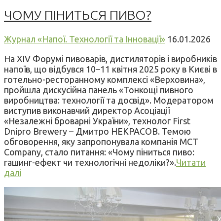
ЧОМУ ПІНИТЬСЯ ПИВО?
Журнал «Напої. Технології та Інновації»
16.01.2026
На XIV Форумі пивоварів, дистиляторів і виробників
напоїв, що відбувся 10–11 квітня 2025 року в Києві в
готельно-ресторанному комплексі «Верховина»,
пройшла дискусійна панель «Тонкощі пивного
виробництва: технології та досвід». Модератором
виступив виконавчий директор Асоціації
«Незалежні броварні України», технолог First
Dnipro Brewery – Дмитро НЕКРАСОВ. Темою
обговорення, яку запропонувала компанія MCT
Company, стало питання: «Чому піниться пиво:
гашинг-ефект чи технологічні недоліки?».
Читати
далі