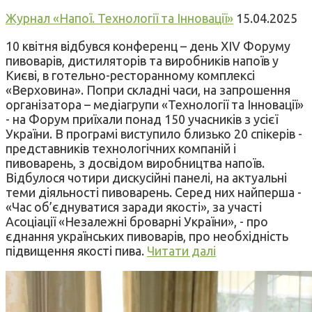
Журнал «Напої. Технології та Інновації»
15.04.2025
10 квітня відбувся конференц – день XIV Форуму
пивоварів, дистиляторів та виробників напоїв у
Києві, в готельно-ресторанному комплексі
«Верховина». Попри складні часи, на запрошення
організатора – медіагрупи «Технології та Інновації»
- на Форум приїхали понад 150 учасників з усієї
України. В програмі виступило близько 20 спікерів -
представників технологічних компаній і
пивоварень, з досвідом виробництва напоїв.
Відбулося чотири дискусійні панелі, на актуальні
теми діяльності пивоварень. Серед них найперша -
«Час об’єднуватися заради якості», за участі
Асоціації «Незалежні броварні України», - про
єднання українських пивоварів, про необхідність
підвищення якості пива.
Читати далі