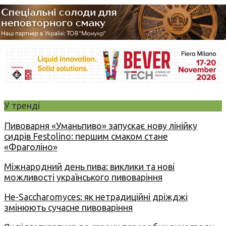
У тренді
Пивоварня «Уманьпиво» запускає нову лінійку
сидрів Festolino: першим смаком стане
«Фраголіно»
Міжнародний день пива: виклики та нові
можливості українського пивоваріння
Не-Saccharomyces: як нетрадиційні дріжджі
змінюють сучасне пивоваріння