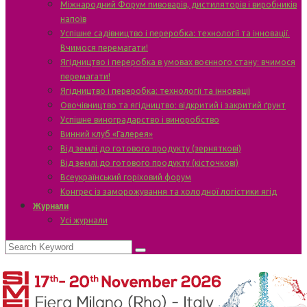
Міжнародний Форум пивоварів, дистиляторів і виробників
напоїв
Успішне садівництво і переробка: технології та інновації.
Вчимося перемагати!
Ягідництво і переробка в умовах воєнного стану: вчимося
перемагати!
Ягідництво і переробка: технології та інновації
Овочівництво та ягідництво: відкритий і закритий ґрунт
Успішне виноградарство і виноробство
Винний клуб «Галерея»
Від землі до готового продукту (зерняткові)
Від землі до готового продукту (кісточкові)
Всеукраїнський горіховий форум
Конгрес із заморожування та холодної логістики ягід
Журнали
Усі журнали