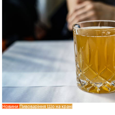
Новини
Пивоваріння
Що на крані