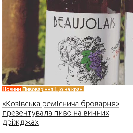
Новини
Пивоваріння
Що на крані
«Козівська реміснича броварня»
презентувала пиво на винних
дріжджах