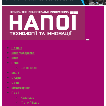
Новини
Виноградарство
Вино
Пиво
Що на крані
Міцні
Сидри
Соки
Медоваріння
Події
Календар
Фото / Відео