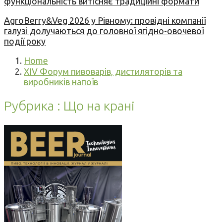
функціональність витісняє традиційні формати
AgroBerry&Veg 2026 у Рівному: провідні компанії
галузі долучаються до головної ягідно-овочевої
події року
Home
XIV Форум пивоварів, дистиляторів та
виробників напоїв
Рубрика : Що на крані