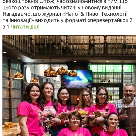
безкоштовно! Отож, час ознайомитися з тим, що
цього разу отримають читачі у новому виданні.
Нагадаємо, що журнал «Напої & Пиво. Технології
та Інновації» виходить у форматі «перевертайко» 2
в 1.
Читати далі