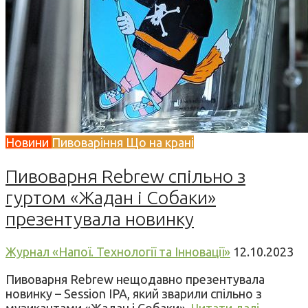
Новини
Пивоваріння
Що на крані
Пивоварня Rebrew спільно з
гуртом «Жадан і Собаки»
презентувала новинку
Журнал «Напої. Технології та Інновації»
12.10.2023
Пивоварня Rebrew нещодавно презентувала
новинку – Session IPA, який зварили спільно з
музикантами «Жадан і Собаки».
Читати далі