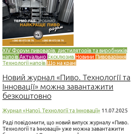
XIV Форум пивоварів, дистиляторів та виробників
напоїв
Актуально
Ексклюзив
Новини
Пивоваріння
Технології напоїв
Що на крані
Новий журнал «Пиво. Технології та
Інновації» можна завантажити
безкоштовно
Журнал «Напої. Технології та Інновації»
11.07.2025
Раді повідомити, що новий випуск журналу «Пиво.
Технології та Інновації» уже можна завантажити