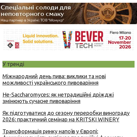
У тренді
Міжнародний день пива: виклики та нові
можливості українського пивоваріння
Не-Saccharomyces: як нетрадиційні дріжджі
змінюють сучасне пивоваріння
Як підготуватися до сезону переробки винограду
2026: практичний семінар на KRITSKI WINERY
Трансформація ринку напоїв у Європі: