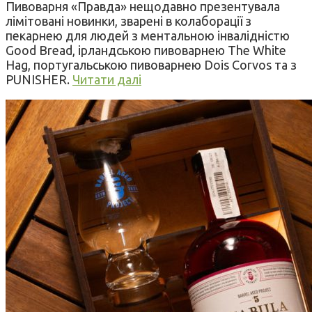
Пивоварня «Правда» нещодавно презентувала
лімітовані новинки, зварені в колаборації з
пекарнею для людей з ментальною інвалідністю
Good Bread, ірландською пивоварнею The White
Hag, португальською пивоварнею Dois Corvos та з
PUNISHER.
Читати далі