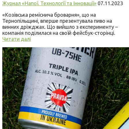
Журнал «Напої. Технології та Інновації»
07.11.2023
«Козівська реміснича броварня», що на
Тернопільщині, вперше презентувала пиво на
винних дріжджах. Що вийшло з експерименту –
компанія поділилася на своїй фейсбук-сторінці.
Читати далі