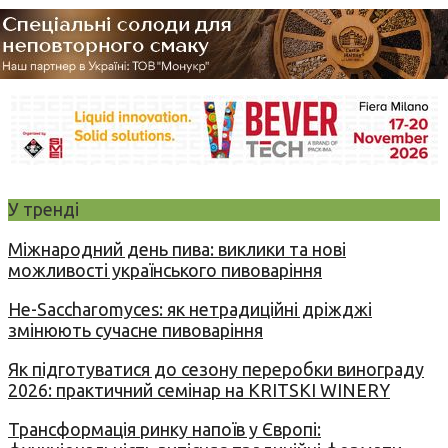
У тренді
Міжнародний день пива: виклики та нові
можливості українського пивоваріння
Не-Saccharomyces: як нетрадиційні дріжджі
змінюють сучасне пивоваріння
Як підготуватися до сезону переробки винограду
2026: практичний семінар на KRITSKI WINERY
Трансформація ринку напоїв у Європі: