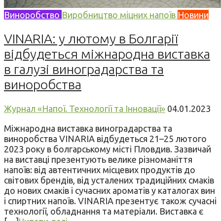
Виноробство
Виробництво міцних напоїв
Новини
VINARIA: у лютому в Болгарії
відбудеться міжнародна виставка
в галузі виноградарства та
виноробства
Журнал «Напої. Технології та Інновації»
04.01.2023
Міжнародна виставка виноградарства та
виноробства VINARIA відбудеться 21–25 лютого
2023 року в болгарському місті Пловдив. Зазвичай
на виставці презентують велике різноманіття
напоїв: від автентичних місцевих продуктів до
світових брендів, від усталених традиційних смаків
до нових смаків і сучасних ароматів у каталогах вин
і спиртних напоїв. VINARIA презентує також сучасні
технології, обладнання та матеріали. Виставка є