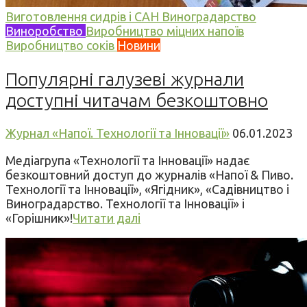
Виготовлення сидрів і САН
Виноградарство
Виноробство
Виробництво міцних напоїв
Виробництво соків
Новини
Популярні галузеві журнали
доступні читачам безкоштовно
Журнал «Напої. Технології та Інновації»
06.01.2023
Медіагрупа «Технології та Інновації» надає
безкоштовний доступ до журналів «Напої & Пиво.
Технології та Інновації», «Ягідник», «Садівництво і
Виноградарство. Технології та Інновації» і
«Горішник»!
Читати далі