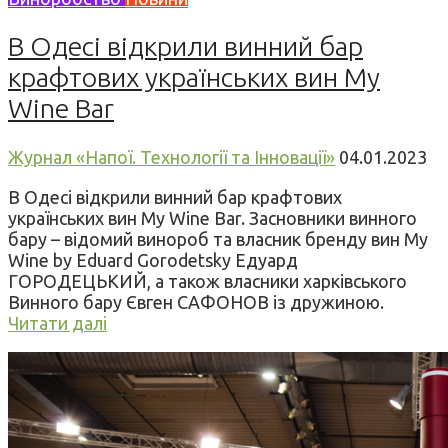
В Одесі відкрили винний бар
крафтових українських вин My
Wine Bar
Журнал «Напої. Технології та Інновації»
04.01.2023
В Одесі відкрили винний бар крафтових
українських вин My Wine Bar. Засновники винного
бару – відомий винороб та власник бренду вин My
Wine by Eduard Gorodetsky Едуард
ГОРОДЕЦЬКИЙ, а також власники харківського
Винного бару Євген САФОНОВ із дружиною.
Читати далі