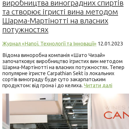
виробництва виноградних спиртів
та створює ігристі вина методом
Шарма-Мартінотті на власних
потужностях
Журнал «Напої. Технології та Інновації»
12.01.2023
Відома виноробна компанія «Шато Чизай»
започатковує виробництво ігристих вин методом
Шарма-Мартінотті на власних потужностях. Тепер
популярне ігристе Carpathian Sekt із локальних
сортів винограду буде суто закарпатським
продуктом: від грона і до келиха.
Читати далі