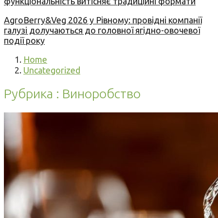
функціональність витісняє традиційні формати
AgroBerry&Veg 2026 у Рівному: провідні компанії
галузі долучаються до головної ягідно-овочевої
події року
Home
Uncategorized
Рубрика : Виноробство