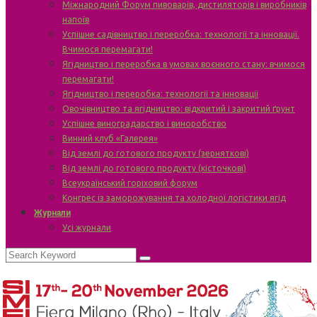
Міжнародний Форум пивоварів, дистиляторів і виробників
напоїв
Успішне садівництво і переробка: технології та інновації.
Вчимося перемагати!
Ягідництво і переробка в умовах воєнного стану: вчимося
перемагати!
Ягідництво і переробка: технології та інновації
Овочівництво та ягідництво: відкритий і закритий ґрунт
Успішне виноградарство і виноробство
Винний клуб «Галерея»
Від землі до готового продукту (зерняткові)
Від землі до готового продукту (кісточкові)
Всеукраїнський горіховий форум
Конгрес із заморожування та холодної логістики ягід
Журнали
Усі журнали