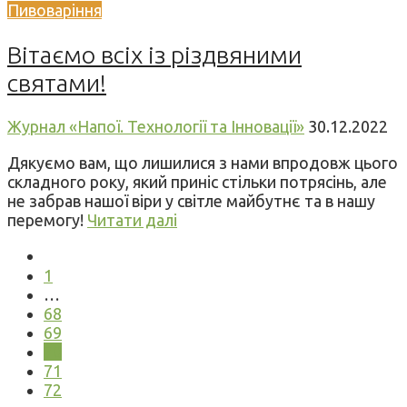
Пивоваріння
Вітаємо всіх із різдвяними
святами!
Журнал «Напої. Технології та Інновації»
30.12.2022
Дякуємо вам, що лишилися з нами впродовж цього
складного року, який приніс стільки потрясінь, але
не забрав нашої віри у світле майбутнє та в нашу
перемогу!
Читати далі
1
…
68
69
70
71
72