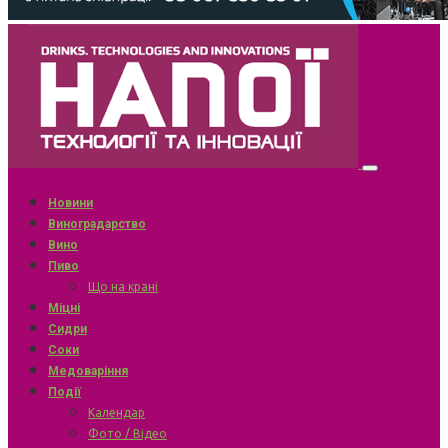
Новини
Виноградарство
Вино
Пиво
Що на крані
Міцні
Сидри
Соки
Медоваріння
Події
Календар
Фото / Відео