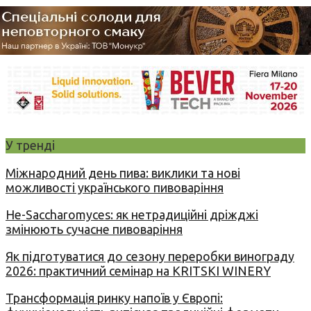
У тренді
Міжнародний день пива: виклики та нові
можливості українського пивоваріння
Не-Saccharomyces: як нетрадиційні дріжджі
змінюють сучасне пивоваріння
Як підготуватися до сезону переробки винограду
2026: практичний семінар на KRITSKI WINERY
Трансформація ринку напоїв у Європі: