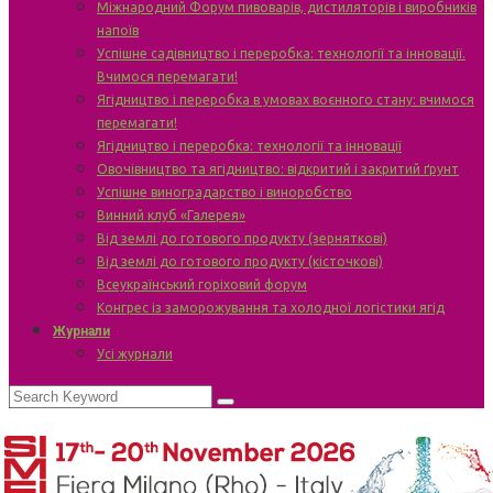
Міжнародний Форум пивоварів, дистиляторів і виробників
напоїв
Успішне садівництво і переробка: технології та інновації.
Вчимося перемагати!
Ягідництво і переробка в умовах воєнного стану: вчимося
перемагати!
Ягідництво і переробка: технології та інновації
Овочівництво та ягідництво: відкритий і закритий ґрунт
Успішне виноградарство і виноробство
Винний клуб «Галерея»
Від землі до готового продукту (зерняткові)
Від землі до готового продукту (кісточкові)
Всеукраїнський горіховий форум
Конгрес із заморожування та холодної логістики ягід
Журнали
Усі журнали