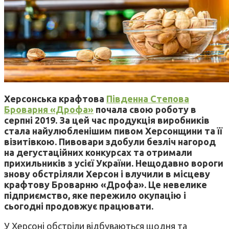
Херсонська крафтова
Південна Степова
Броварня «Дрофа»
почала свою роботу в
серпні 2019. За цей час продукція виробників
стала найулюбленішим пивом Херсонщини та її
візитівкою. Пивовари здобули безліч нагород
на дегустаційних конкурсах та отримали
прихильників з усієї України. Нещодавно вороги
знову обстріляли Херсон і влучили в місцеву
крафтову Броварню «Дрофа». Це невелике
підприємство, яке пережило окупацію і
сьогодні продовжує працювати.
У Херсоні обстріли відбуваються щодня та