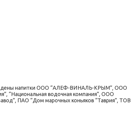
граждены напитки ООО “АЛЕФ-ВИНАЛЬ-КРЫМ”, ООО
я”, “Национальная водочная компания”, ООО
авод”, ПАО “Дом марочных коньяков “Таврия”, ТОВ