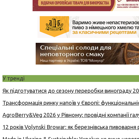
У тренді
Як підготуватися до сезону переробки винограду 2
Трансформація ринку напоїв у Європі: функціональні
AgroBerry&Veg 2026 у Рівному: провідні компанії гал
12 років Volynski Browar: як березнівська пивоварня