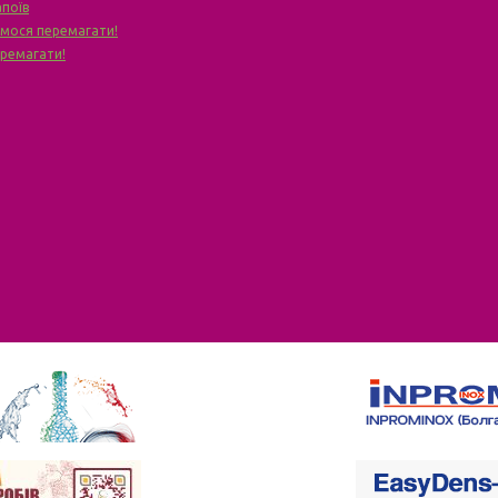
апоїв
чимося перемагати!
еремагати!