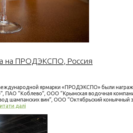
са на ПРОДЭКСПО, Россия
ках международной ярмарки «ПРОДЭКСПО» были на
”, ПАО “Коблево”, ООО “Крымская водочная компани
од шампанских вин”, ООО “Октябрьский коньячный з
итати далі