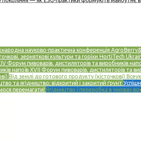
вого покоління — як ESG-практики формують майбутнє
 міжнародна науково-практична конференція
AgroBerry&
сточкові, зерняткові культури та горіхи
HortiTech Ukrai
IV Форум пивоварів, дистиляторів та виробників нап
иків напоїв
XVII Форум пивоварів, дистиляторів та ви
ові)
Від землі до готового продукту (кісточкові)
Всеук
тво та ягідництво: відкритий і закритий ґрунт
Успішн
чимося перемагати!
Ягідництво і переробка в умовах во