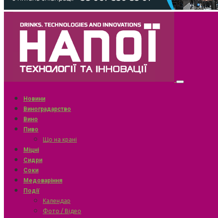
Новини
Виноградарство
Вино
Пиво
Що на крані
Міцні
Сидри
Соки
Медоваріння
Події
Календар
Фото / Відео