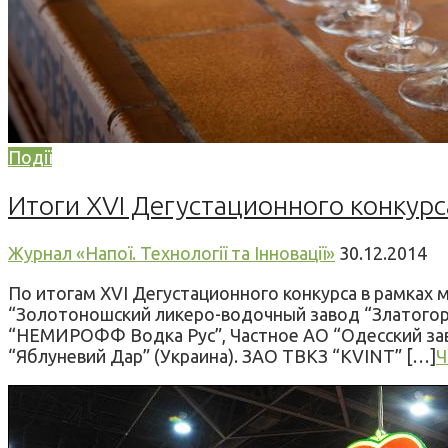
Події
Итоги XVI Дегустационного конкур
Журнал «Напої. Технології та Інновації»
30.12.2014
По итогам XVI Дегустационного конкурса в рам
“Золотоношский ликеро-водочный завод “Златогор
“НЕМИРОФФ Водка Рус”, Частное АО “Одесский зав
“Яблуневий Дар” (Украина). ЗАО ТВКЗ “KVINT” […]
Ч