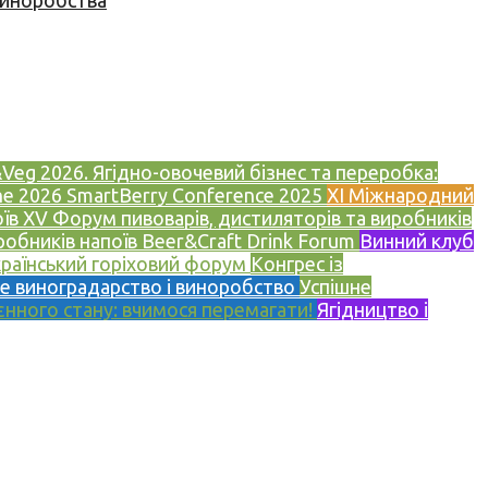
 виноробства
Veg 2026. Ягідно-овочевий бізнес та переробка:
ne 2026
SmartBerry Conference 2025
XI Міжнародний
оїв
XV Форум пивоварів, дистиляторів та виробників
робників напоїв Beer&Craft Drink Forum
Винний клуб
раїнський горіховий форум
Конгрес із
е виноградарство і виноробство
Успішне
єнного стану: вчимося перемагати!
Ягідництво і