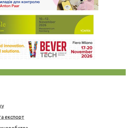
ку
та експорт