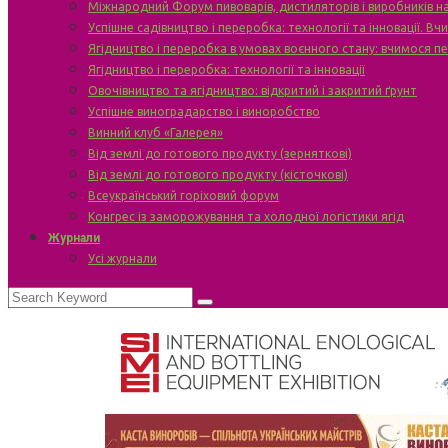
Міжнародний Форум пивоварів, дистиляторів і виробників н
Успішне садівництво і переробка: технології та інновації. В
Ягідництво і переробка в умовах воєнного стану: вчимося п
Ягідництво і переробка: технології та інновації
Овочівництво та ягідництво: відкритий і закритий ґрунт
Успішне виноградарство і виноробство
Винний клуб «Галерея»
Від землі до готового продукту (зерняткові)
Від землі до готового продукту (кісточкові)
Всеукраїнський горіховий форум
Конгрес із заморожування та холодної логістики ягід
Журнали
Усі журнали