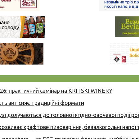
026: практичний семінар на KRITSKI WINERY
сть витісняє традиційні формати
узі долучаються до головної ягідно-овочевої події ро
 розвиває крафтове пивоваріння, безалкогольні напої 