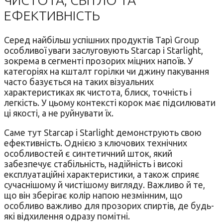
ЧИСТОТА, СВІТЛО ТА
ЕФЕКТИВНІСТЬ
Серед найбільш успішних продуктів Tapì Group
особливої уваги заслуговують Starcap і Starlight,
зокрема в сегменті прозорих міцних напоїв. У
категоріях на кшталт горілки чи джину пакування
часто базується на таких візуальних
характеристиках як чистота, блиск, точність і
легкість. У цьому контексті корок має підсилювати
ці якості, а не руйнувати їх.
Саме тут Starcap і Starlight демонструють свою
ефективність. Однією з ключових технічних
особливостей є синтетичний шток, який
забезпечує стабільність, надійність і високі
експлуатаційні характеристики, а також сприяє
сучаснішому й чистішому вигляду. Важливо й те,
що він зберігає колір напою незмінним, що
особливо важливо для прозорих спиртів, де будь-
які відхилення одразу помітні.