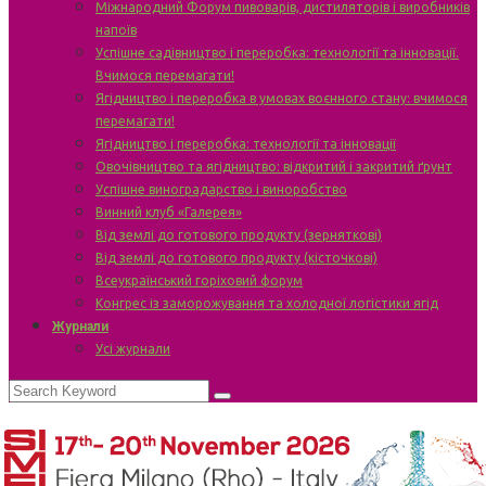
Міжнародний Форум пивоварів, дистиляторів і виробників
напоїв
Успішне садівництво і переробка: технології та інновації.
Вчимося перемагати!
Ягідництво і переробка в умовах воєнного стану: вчимося
перемагати!
Ягідництво і переробка: технології та інновації
Овочівництво та ягідництво: відкритий і закритий ґрунт
Успішне виноградарство і виноробство
Винний клуб «Галерея»
Від землі до готового продукту (зерняткові)
Від землі до готового продукту (кісточкові)
Всеукраїнський горіховий форум
Конгрес із заморожування та холодної логістики ягід
Журнали
Усі журнали