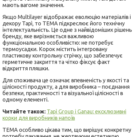
мають вагоме значення.
Якщо Multilayer відображає еволюцію матеріалів і
декору Tapì, то TEMA підкреслює його технічну
інтелектуальність. Це одне з найвідоміших рішень
бренду, яке вирізняється важливою
функціональною особливістю: не потребує
термоусадки. Корок містить інтегровану
пластикову контрольну стрічку, що забезпечує
герметичне закриття та чітко фіксує факт
відкриття пляшки.
Для споживача це означає впевненість у якості та
цілісності продукту, а для виробника – поєднання
безпеки, практичності та візуальної цілісності в
одному елементі.
Читайте також:
Tapì Group і Ganau: ексклюзивні
корки для виробників напоїв
TEMA особливо цікава тим, що вирішує конкретну
потребу пакування, не жертвуючи естетикою.