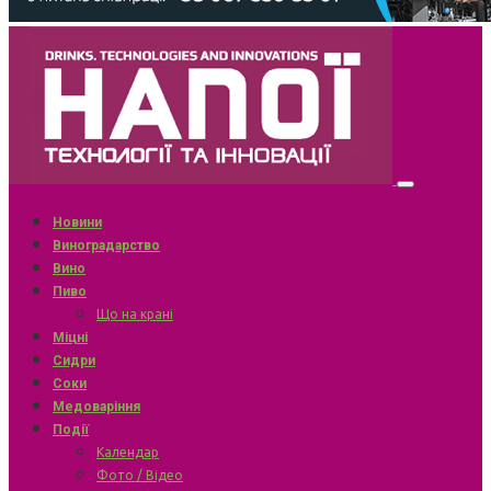
Новини
Виноградарство
Вино
Пиво
Що на крані
Міцні
Сидри
Соки
Медоваріння
Події
Календар
Фото / Відео