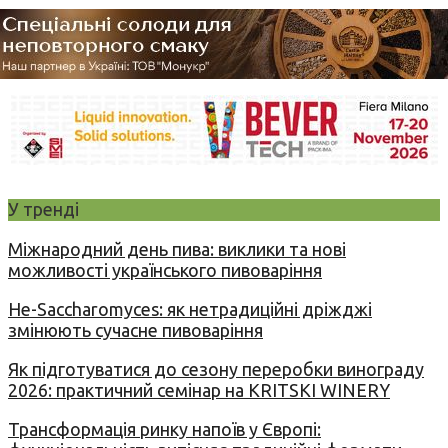
У тренді
Міжнародний день пива: виклики та нові
можливості українського пивоваріння
Не-Saccharomyces: як нетрадиційні дріжджі
змінюють сучасне пивоваріння
Як підготуватися до сезону переробки винограду
2026: практичний семінар на KRITSKI WINERY
Трансформація ринку напоїв у Європі: