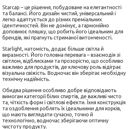
Starcap – це рішення, побудоване на елегантності
та балансі. Його дизайн чистий, універсальний і
легко адаптується до різних преміальних
ідентичностей. Він не домінує, а гармонійно
доповнює пляшку, що робить його ідеальним для
брендів, які прагнуть стриманої витонченості.
Starlight, натомість, додає більше світла й
виразності. Його головна перевага – взаємодія зі
світлом, відблисками та прозорістю, що особливо
важливо для продуктів, де ключову роль відіграє
візуальна свіжість. Водночас він зберігає необхідну
технічну надійність.
Обидва рішення особливо добре відповідають
вимогам категорії білих спиртів, де важливі чисто
та, чіткість форм і світлові ефекти. Їхня конструкція
та оздоблення роблять їх ідеальними для корків,
що мають виглядати сучасно, точно й
технологічно, водночас зберігаючи оптичну
чистоту продукту.