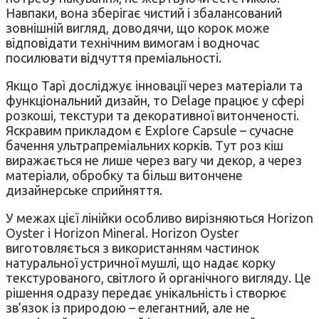
Навпаки, вона зберігає чистий і збалансований
зовнішній вигляд, доводячи, що корок може
відповідати технічним вимогам і водночас
посилювати відчуття преміальності.
Якщо Tapì досліджує інновації через матеріали та
функціональний дизайн, то Delage працює у сфері
розкоші, текстури та декоративної витонченості.
Яскравим прикладом є Explore Capsule – сучасне
бачення ультрапреміальних корків. Тут роз кіш
виражається не лише через вагу чи декор, а через
матеріали, обробку та більш витончене
дизайнерське сприйняття.
У межах цієї лінійки особливо вирізняються Horizon
Oyster і Horizon Mineral. Horizon Oyster
виготовляється з використанням частинок
натуральної устричної мушлі, що надає корку
текстурованого, світлого й органічного вигляду. Це
рішення одразу передає унікальність і створює
зв’язок із природою – елегантний, але не