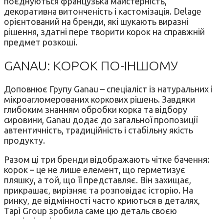
поєднуються французька майстерність,
декоративна витонченість і кастомізація. Delage
орієнтований на бренди, які шукають виразні
рішення, здатні пере творити корок на справжній
предмет розкоші.
GANAU: КОРОК ПО-ІНШОМУ
Доповнює Групу Ganau – спеціаліст із натуральних і
мікроагломерованих коркових рішень. Завдяки
глибоким знанням обробки корка та відбору
сировини, Ganau додає до загальної пропозиції
автентичність, традиційність і стабільну якість
продукту.
Разом ці три бренди відображають чітке бачення:
корок – це не лише елемент, що герметизує
пляшку, а той, що її представляє. Він захищає,
прикрашає, вирізняє та розповідає історію. На
ринку, де відмінності часто криються в деталях,
Tapì Group зробила саме цю деталь своєю