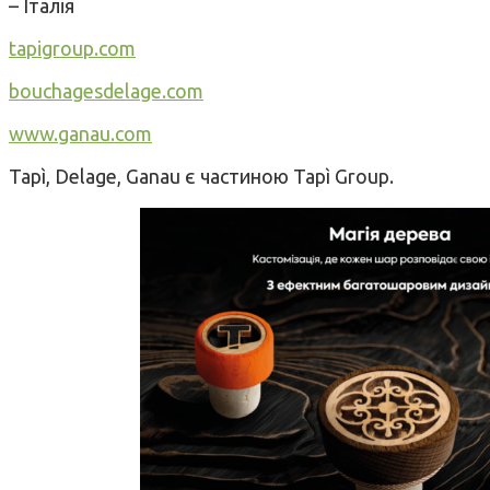
– Італія
tapigroup.com
bouchagesdelage.com
www.ganau.com
Tapì, Delage, Ganau є частиною Tapì Group.