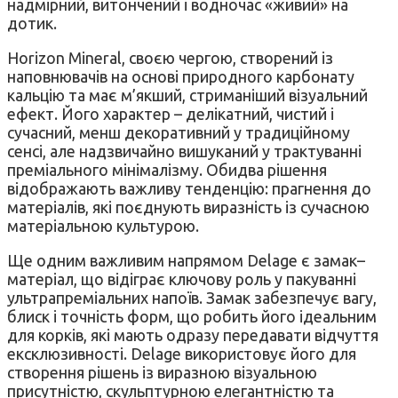
надмірний, витончений і водночас «живий» на
дотик.
Horizon Mineral, своєю чергою, створений із
наповнювачів на основі природного карбонату
кальцію та має м’якший, стриманіший візуальний
ефект. Його характер – делікатний, чистий і
сучасний, менш декоративний у традиційному
сенсі, але надзвичайно вишуканий у трактуванні
преміального мінімалізму. Обидва рішення
відображають важливу тенденцію: прагнення до
матеріалів, які поєднують виразність із сучасною
матеріальною культурою.
Ще одним важливим напрямом Delage є замак–
матеріал, що відіграє ключову роль у пакуванні
ультрапреміальних напоїв. Замак забезпечує вагу,
блиск і точність форм, що робить його ідеальним
для корків, які мають одразу передавати відчуття
ексклюзивності. Delage використовує його для
створення рішень із виразною візуальною
присутністю, скульптурною елегантністю та