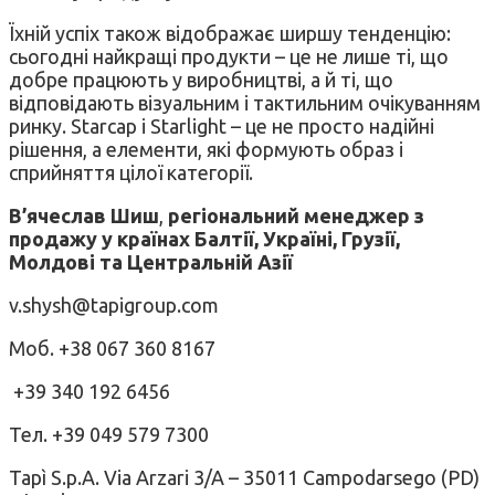
Їхній успіх також відображає ширшу тенденцію:
сьогодні найкращі продукти – це не лише ті, що
добре працюють у виробництві, а й ті, що
відповідають візуальним і тактильним очікуванням
ринку. Starcap і Starlight – це не просто надійні
рішення, а елементи, які формують образ і
сприйняття цілої категорії.
В’ячеслав Шиш
,
регіональний менеджер з
продажу у країнах Балтії, Україні, Грузії,
Молдові та Центральній Азії
v.shysh@tapigroup.com
Моб. +38 067 360 8167
+39 340 192 6456
Тел. +39 049 579 7300
Tapì S.p.A. Via Arzari 3/A – 35011 Campodarsego (PD)