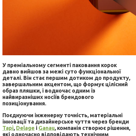
У преміальному сегменті паковання корок
давно вийшов за межі суто функціональної
деталі. Він стає першим дотиком до продукту,
завершальним акцентом, що формує цілісний
образ пляшки, і водночас одним із
найвиразніших носіїв брендового
позиціонування.
Поєднуючи інженерну точність, матеріальні
інновації та дизайнерське чуття через бренди
Tapì
,
Delage
і
Ganau
, компанія створює рішення,
які одночасно відповідають технічним