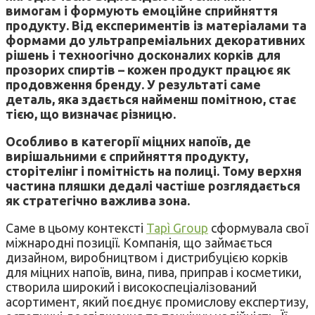
вимогам і формують емоційне сприйняття
продукту. Від експериментів із матеріалами та
формами до ультрапреміальних декоративних
рішень і техноогічно досконалих корків для
прозорих спиртів – кожен продукт працює як
продовження бренду. У результаті саме
деталь, яка здається найменш помітною, стає
тією, що визначає різницю.
Особливо в категорії міцних напоїв, де
вирішальними є сприйняття продукту,
сторітелінг і помітність на полиці. Тому верхня
частина пляшки дедалі частіше розглядається
як стратегічно важлива зона.
Саме в цьому контексті
Tapì Group
сформувала свої
міжнародні позиції. Компанія, що займається
дизайном, виробництвом і дистрибуцією корків
для міцних напоїв, вина, пива, приправ і косметики,
створила широкий і високоспеціалізований
асортимент, який поєднує промислову експертизу,