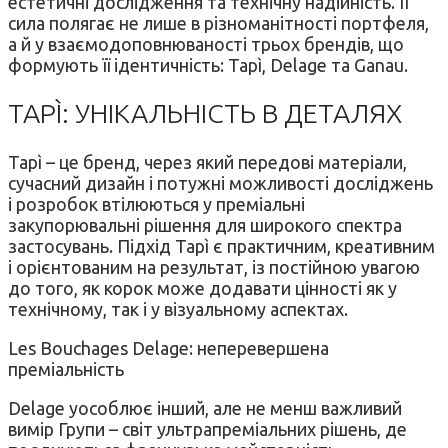
естетичні дослідження та технічну надійність. Її
сила полягає не лише в різноманітності портфеля,
а й у взаємодоповнюваності трьох брендів, що
формують її ідентичність: Tapì, Delage та Ganau.
TAPÌ: УНІКАЛЬНІСТЬ В ДЕТАЛЯХ
Tapì – це бренд, через який передові матеріали,
сучасний дизайн і потужні можливості досліджень
і розробок втілюються у преміальні
закупорювальні рішення для широкого спектра
застосувань. Підхід Tapì є практичним, креативним
і орієнтованим на результат, із постійною увагою
до того, як корок може додавати цінності як у
технічному, так і у візуальному аспектах.
Les Bouchages Delage: неперевершена
преміальність
Delage уособлює інший, але не менш важливий
вимір Групи – світ ультрапреміальних рішень, де