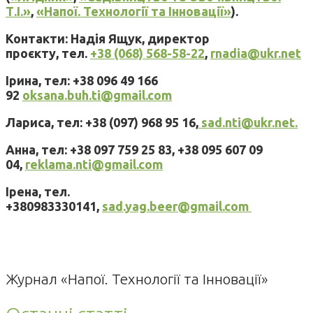
Т.І.»
,
«Напої. Технології та Інновації»
).
Контакти: Надія Ящук, директор
проєкту, тел.
+38 (068) 568-58-22
,
rnadia@ukr.net
Ірина, тел: +38 096 49 166
92
oksana.buh.ti@gmail.com
Лариса, тел: +38 (097) 968 95 16,
sad.nti@ukr.net.
Анна, тел: +38 097 759 25 83, +38 095 607 09
04,
reklama.nti@gmail.com
Ірена, тел.
+380983330141,
sad.yag.beer@gmail.com
Журнал «Напої. Технології та Інновації»