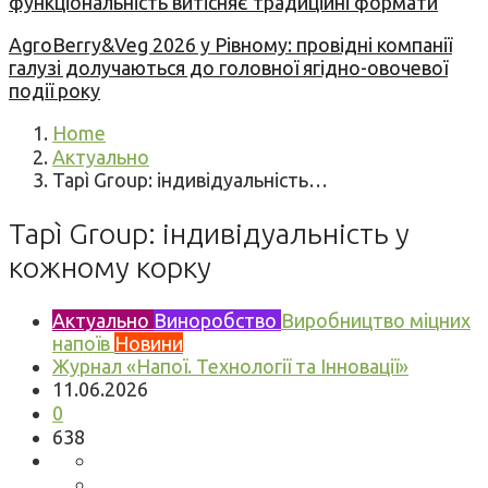
функціональність витісняє традиційні формати
AgroBerry&Veg 2026 у Рівному: провідні компанії
галузі долучаються до головної ягідно-овочевої
події року
Home
Актуально
Tapì Group: індивідуальність…
Tapì Group: індивідуальність у
кожному корку
Актуально
Виноробство
Виробництво міцних
напоїв
Новини
Журнал «Напої. Технології та Інновації»
11.06.2026
0
638