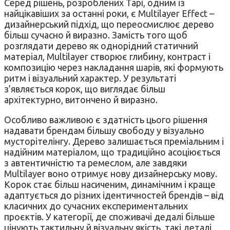
Серед рішень, розроблених Tapì, одним із
найцікавіших за останні роки, є Multilayer Effect –
дизайнерський підхід, що переосмислює дерево
більш сучасно й виразно. Замість того щоб
розглядати дерево як однорідний статичний
матеріал, Multilayer створює глибину, контраст і
композицію через накладання шарів, які формують
ритм і візуальний характер. У результаті
з’являється корок, що виглядає більш
архітектурно, витончено й виразно.
Особливо важливою є здатність цього рішення
надавати брендам більшу свободу у візуально
мусторітелінгу. Дерево залишається преміальним і
надійним матеріалом, що традиційно асоціюється
з автентичністю та ремеслом, але завдяки
Multilayer воно отримує нову дизайнерську мову.
Корок стає більш насиченим, динамічним і краще
адаптується до різних ідентичностей брендів – від
класичних до сучасних експериментальних
проєктів. У категорії, де споживачі дедалі більше
цінують тактильну й візуальну якість, такі деталі