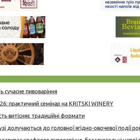
ь сучасне пивоваріння
026: практичний семінар на KRITSKI WINERY
сть витісняє традиційні формати
узі долучаються до головної ягідно-овочевої події ро