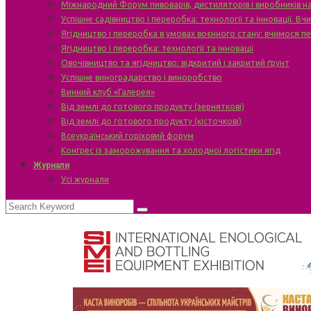
Міжнародний Форум пивоварів, дистиляторів і виробників н
Успішне садівництво і переробка: технології та інновації. В
Ягідництво і переробка в умовах воєнного стану: вчимося п
Ягідництво і переробка: технології та інновації
Овочівництво та ягідництво: відкритий і закритий ґрунт
Успішне виноградарство і виноробство
Винний клуб «Галерея»
Від землі до готового продукту (зерняткові)
Від землі до готового продукту (кісточкові)
Всеукраїнський горіховий форум
Конгрес із заморожування та холодної логістики ягід
Журнали
Усі журнали