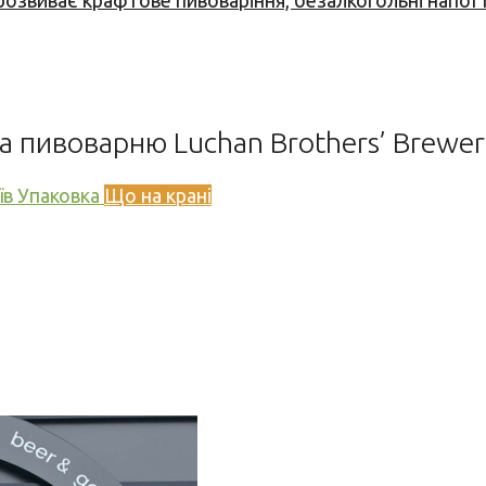
 розвиває крафтове пивоваріння, безалкогольні напої 
а пивоварню Luchan Brothers’ Brewe
їв
Упаковка
Що на крані