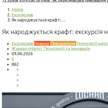
12 років Volynski Browar: як березнівська пивоварня
Home
Ексклюзив
Як народжується крафт:…
Як народжується крафт: екскурсія н
Ексклюзив
Новини
Пивоваріння
Технології напо
Журнал «Напої. Технології та Інновації»
09.06.2026
0
862