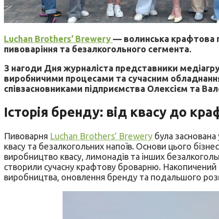
Luchan Brothers’ Brewery
— волинська крафтова п
пивоваріння та безалкогольного сегмента.
З нагоди Дня журналіста представники медіагруп
виробничими процесами та сучасним обладнанням
співзасновниками підприємства Олексієм та Ва
Історія бренду: від квасу до кр
Пивоварня
Luchan Brothers’ Brewery
була заснована 
квасу та безалкогольних напоїв. Основи цього бізнес
виробництво квасу, лимонадів та інших безалкоголь
створили сучасну крафтову броварню. Накопичений 
виробництва, оновлення бренду та подальшого розв