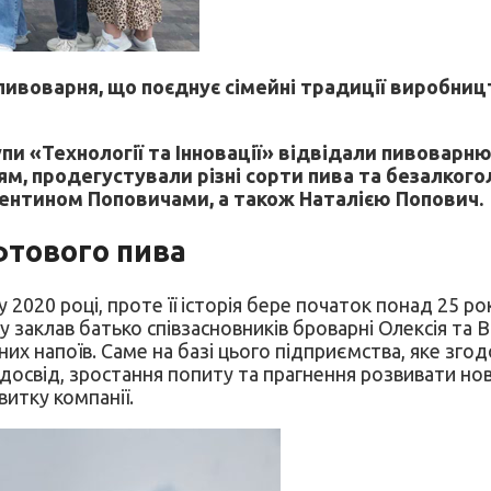
ивоварня, що поєднує сімейні традиції виробницт
и «Технології та Інновації» відвідали пивоварню 
, продегустували різні сорти пива та безалкогол
лентином Поповичами, а також Наталією Попович.
афтового пива
у 2020 році, проте її історія бере початок понад 25 
у заклав батько співзасновників броварні Олексія та 
них напоїв. Саме на базі цього підприємства, яке зг
досвід, зростання попиту та прагнення розвивати но
итку компанії.