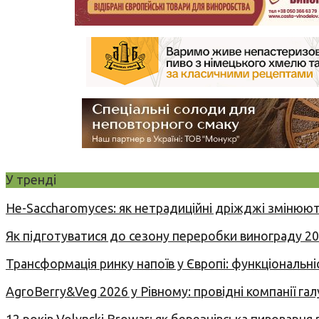
У тренді
Не-Saccharomyces: як нетрадиційні дріжджі змінюют
Як підготуватися до сезону переробки винограду 2
Трансформація ринку напоїв у Європі: функціональні
AgroBerry&Veg 2026 у Рівному: провідні компанії гал