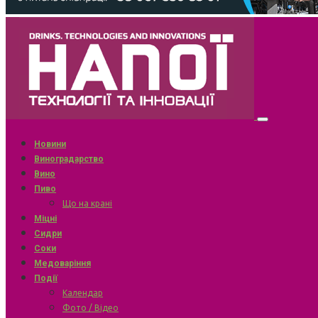
Новини
Виноградарство
Вино
Пиво
Що на крані
Міцні
Сидри
Соки
Медоваріння
Події
Календар
Фото / Відео