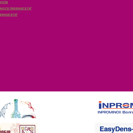
апоїв
чимося перемагати!
еремагати!