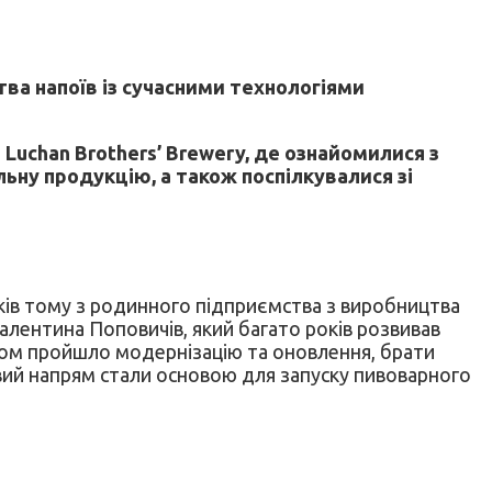
ва напоїв із сучасними технологіями
Luchan Brothers’ Brewery, де ознайомилися з
ьну продукцію, а також поспілкувалися зі
років тому з родинного підприємства з виробництва
Валентина Поповичів, який багато років розвивав
одом пройшло модернізацію та оновлення, брати
вий напрям стали основою для запуску пивоварного