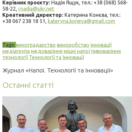
Керівник проєкту:
Надія Ящук, тел.: +38 (068) 568-
58-22,
rnadia@ukr.net
Креативний директор:
Катерина Конєва, тел.:
+38 067 238 18 51,
kateryna.koneva@gmail.com
Tags:
виноградарство
виноробство
інновації
медіагрупа
медоваріння
міцні напої
пивоваріння
технології
Технології та Інновації
Журнал «Напої. Технології та Інновації»
Останні статті