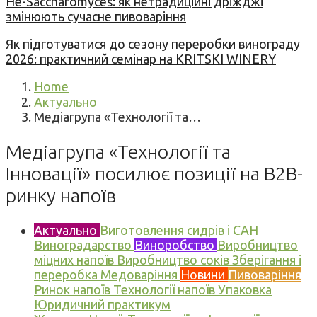
Не-Saccharomyces: як нетрадиційні дріжджі
змінюють сучасне пивоваріння
Як підготуватися до сезону переробки винограду
2026: практичний семінар на KRITSKI WINERY
Home
Актуально
Медіагрупа «Технології та…
Медіагрупа «Технології та
Інновації» посилює позиції на B2B-
ринку напоїв
Актуально
Виготовлення сидрів і САН
Виноградарство
Виноробство
Виробництво
міцних напоїв
Виробництво соків
Зберігання і
переробка
Медоваріння
Новини
Пивоваріння
Ринок напоїв
Технології напоїв
Упаковка
Юридичний практикум