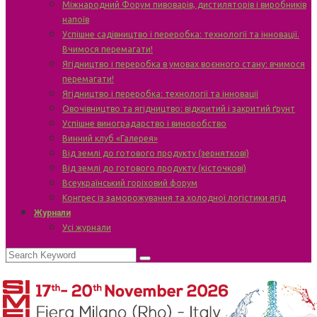
Міжнародний Форум пивоварів, дистиляторів і виробників
напоїв
Успішне садівництво і переробка: технології та інновації.
Вчимося перемагати!
Ягідництво і переробка в умовах воєнного стану: вчимося
перемагати!
Ягідництво і переробка: технології та інновації
Овочівництво та ягідництво: відкритий і закритий ґрунт
Успішне виноградарство і виноробство
Винний клуб «Галерея»
Від землі до готового продукту (зерняткові)
Від землі до готового продукту (кісточкові)
Всеукраїнський горіховий форум
Конгрес із заморожування та холодної логістики ягід
Журнали
Усі журнали