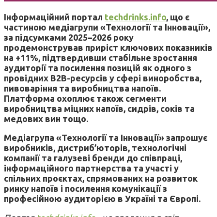
Інформаційний портал
techdrinks.info
, що є
частиною медіагрупи «Технології та Інновації»,
за підсумками 2025–2026 року
продемонстрував приріст ключових показників
на +11%, підтвердивши стабільне зростання
аудиторії та посилення позицій як одного з
провідних B2B-ресурсів у сфері виноробства,
пивоваріння та виробництва напоїв.
Платформа охоплює також сегменти
виробництва міцних напоїв, сидрів, соків та
медових вин тощо.
Медіагрупа «Технології та Інновації» запрошує
виробників, дистриб’юторів, технологічні
компанії та галузеві бренди до співпраці,
інформаційного партнерства та участі у
спільних проєктах, спрямованих на розвиток
ринку напоїв і посилення комунікації з
професійною аудиторією в Україні та Європі.