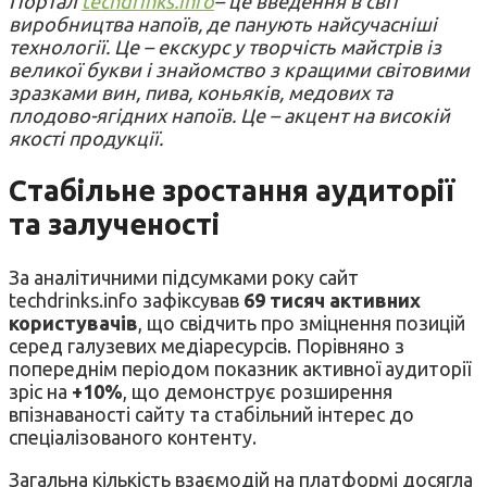
Портал
techdrinks.info
– це введення в світ
виробництва напоїв, де панують найсучасніші
технології. Це – екскурс у творчість майстрів із
великої букви і знайомство з кращими світовими
зразками вин, пива, коньяків, медових та
плодово-ягідних напоїв. Це – акцент на високій
якості продукції.
Стабільне зростання аудиторії
та залученості
За аналітичними підсумками року сайт
techdrinks.info зафіксував
69 тисяч активних
користувачів
, що свідчить про зміцнення позицій
серед галузевих медіаресурсів. Порівняно з
попереднім періодом показник активної аудиторії
зріс на
+10%
, що демонструє розширення
впізнаваності сайту та стабільний інтерес до
спеціалізованого контенту.
Загальна кількість взаємодій на платформі досягла