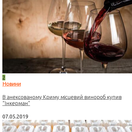
2
Новини
В анексованому Криму місцевий винороб купив
“Інкерман”
07.05.2019