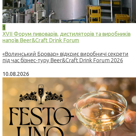
1
XVII Форум пивоварів, дистиляторів та виробників
напоїв Beer&Craft Drink Forum
«Волинський Бровар» відкриє виробничі секрети
під час бізнес-туру Beer&Craft Drink Forum 2026
10.08.2026