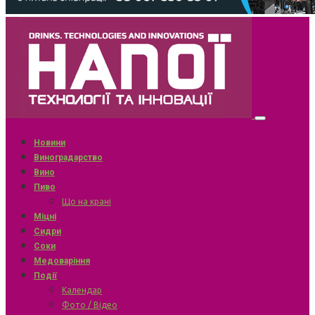
Новини
Виноградарство
Вино
Пиво
Що на крані
Міцні
Сидри
Соки
Медоваріння
Події
Календар
Фото / Відео