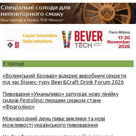
У тренді
«Волинський Бровар» відкриє виробничі секрети
під час бізнес-туру Beer&Craft Drink Forum 2026
Пивоварня «Уманьпиво» запускає нову лінійку
сидрів Festolino: першим смаком стане
«Фраголіно»
Міжнародний день пива: виклики та нові
можливості українського пивоваріння