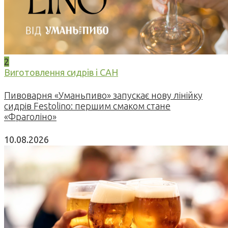
2
Виготовлення сидрів і САН
Пивоварня «Уманьпиво» запускає нову лінійку
сидрів Festolino: першим смаком стане
«Фраголіно»
10.08.2026