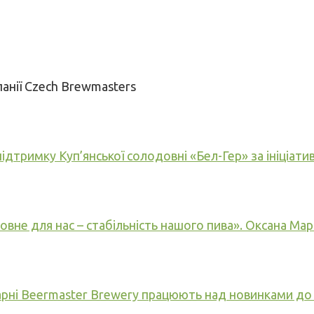
анії Czech Brewmasters
підтримку Куп’янської солодовні «Бел-Гер» за ініціа
вне для нас – стабільність нашого пива». Оксана Мар
рні Beermaster Brewery працюють над новинками до 