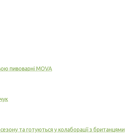
тивою пивоварні MOVA
чук
сезону та готуються у колаборації з британцями