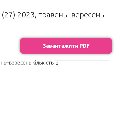
 (27) 2023, травень–вересень
Завантажити PDF
ень–вересень кількість