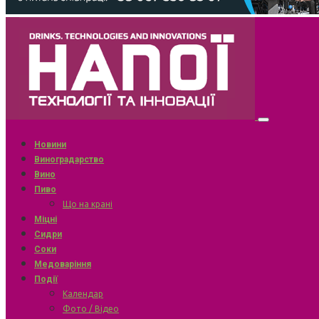
Новини
Виноградарство
Вино
Пиво
Що на крані
Міцні
Сидри
Соки
Медоваріння
Події
Календар
Фото / Відео