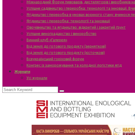
Міжнародний Форум пивоварів, дистиляторів і виробників н
Успішне садівництво і переробка: технології та інновації. В
Ягідництво і переробка в умовах воєнного стану: вчимося п
Ягідництво і переробка: технології та інновації
Овочівництво та ягідництво: відкритий і закритий ґрунт
Успішне виноградарство і виноробство
Винний клуб «Галерея»
Від землі до готового продукту (зерняткові)
Від землі до готового продукту (кісточкові)
Всеукраїнський горіховий форум
Конгрес із заморожування та холодної логістики ягід
Журнали
Усі журнали