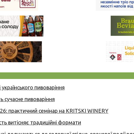
 українського пивоваріння
ь сучасне пивоваріння
026: практичний семінар на KRITSKI WINERY
сть витісняє традиційні формати