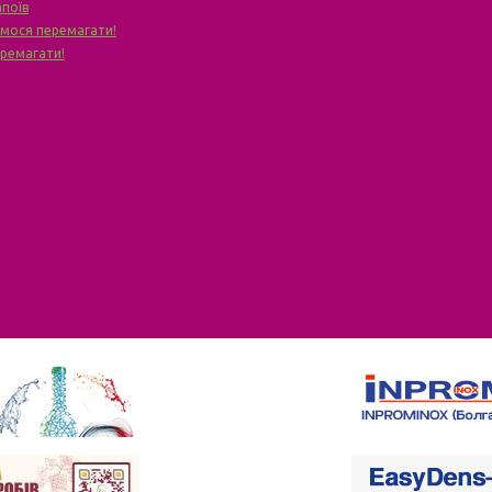
апоїв
чимося перемагати!
еремагати!