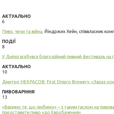
АКТУАЛЬНО
6
Пиво, чехи та війна.
Йіндржих Хейн, співвласник комп
ПОДIЇ
8
У Дніпрі відбувся благодійний пивний фестиваль на 
АКТУАЛЬНО
10
Дмитро НЕКРАСОВ, First Dnipro Brewery: «Зараз осно
ПИВОВАРIННЯ
13
«Варимо те, що любимо» – з таким гаслом на пивова
представити пиво «до Євробачення»