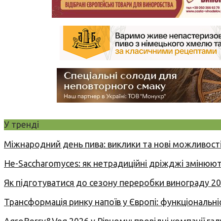
У тренді
Міжнародний день пива: виклики та нові можливості
Не-Saccharomyces: як нетрадиційні дріжджі змінюют
Як підготуватися до сезону переробки винограду 2
Трансформація ринку напоїв у Європі: функціональні