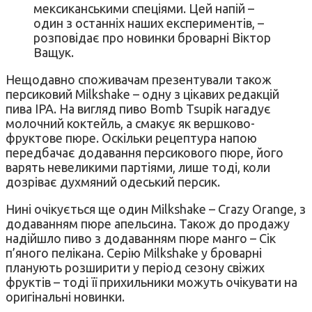
мексиканськими спеціями. Цей напій –
один з останніх наших експериментів, –
розповідає про новинки броварні Віктор
Ващук.
Нещодавно споживачам презентували також
персиковий Milkshake – одну з цікавих редакцій
пива ІРА. На вигляд пиво Bomb Tsupik нагадує
молочний коктейль, а смакує як вершково-
фруктове пюре. Оскільки рецептура напою
передбачає додавання персикового пюре, його
варять невеликими партіями, лише тоді, коли
дозріває духмяний одеський персик.
Нині очікується ще один Milkshake – Crazy Orange, з
додаванням пюре апельсина. Також до продажу
надійшло пиво з додаванням пюре манго – Сік
п’яного пелікана. Серію Milkshake у броварні
планують розширити у період сезону свіжих
фруктів – тоді її прихильники можуть очікувати на
оригінальні новинки.