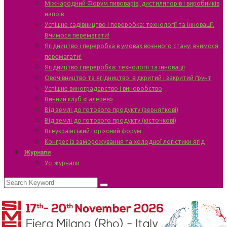
Міжнародний Форум пивоварів, дистиляторів і виробників
напоїв
Успішне садівництво і переробка: технології та інновації.
Вчимося перемагати!
Ягідництво і переробка в умовах воєнного стану: вчимося
перемагати!
Ягідництво і переробка: технології та інновації
Овочівництво та ягідництво: відкритий і закритий ґрунт
Успішне виноградарство і виноробство
Винний клуб «Галерея»
Від землі до готового продукту (зерняткові)
Від землі до готового продукту (кісточкові)
Всеукраїнський горіховий форум
Конгрес із заморожування та холодної логістики ягід
Журнали
Усі журнали