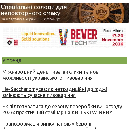
У тренді
Міжнародний день пива: виклики та нові
можливості українського пивоваріння
Не-Saccharomyces: як нетрадиційні дріжджі
змінюють сучасне пивоваріння
Як підготуватися до сезону переробки винограду
2026: практичний семінар на KRITSKI WINERY
Трансформація ринку напоїв у Європі: