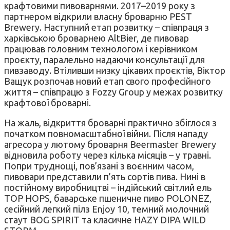
крафтовими пивоварнями. 2017–2019 року з
партнером відкрили власну броварню PEST
Brewery. Наступний етап розвитку – співпраця з
харківською броварнею AltBier, де пивовар
працював головним технологом і керівником
проєкту, паралельно надаючи консультації для
пивзаводу. Втіливши низку цікавих проєктів, Віктор
Ващук розпочав новий етап свого професійного
життя – співпрацю з Fozzy Group у межах розвитку
крафтової броварні.
На жаль, відкриття броварні практично збіглося з
початком повномасштабної війни. Після нападу
агресора у лютому броварня Beermaster Brewery
відновила роботу через кілька місяців – у травні.
Попри труднощі, пов’язані з воєнним часом,
пивовари представили п’ять сортів пива. Нині в
постійному виробництві – індійський світлий ель
TOP HOPS, баварське пшеничне пиво POLONEZ,
сесійний легкий пілз Enjoy 10, темний молочний
стаут BOG SPIRIT та класичне HAZY DIPA WILD