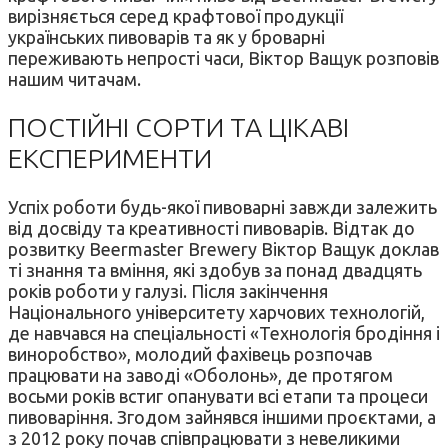
вирізняється серед крафтової продукції
українських пивоварів та як у броварні
переживають непрості часи, Віктор Ващук розповів
нашим читачам.
ПОСТІЙНІ СОРТИ ТА ЦІКАВІ
ЕКСПЕРИМЕНТИ
Успіх роботи будь-якої пивоварні завжди залежить
від досвіду та креативності пивоварів. Відтак до
розвитку Beermaster Brewery Віктор Ващук доклав
ті знання та вміння, які здобув за понад двадцять
років роботи у галузі. Після закінчення
Національного університету харчових технологій,
де навчався на спеціальності «Технологія бродіння і
виноробство», молодий фахівець розпочав
працювати на заводі «Оболонь», де протягом
восьми років встиг опанувати всі етапи та процеси
пивоваріння. Згодом зайнявся іншими проєктами, а
з 2012 року почав співпрацювати з невеликими