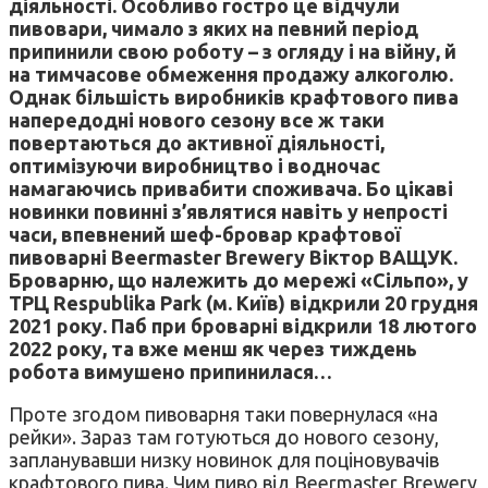
діяльності. Особливо гостро це відчули
пивовари, чимало з яких на певний період
припинили свою роботу – з огляду і на війну, й
на тимчасове обмеження продажу алкоголю.
Однак більшість виробників крафтового пива
напередодні нового сезону все ж таки
повертаються до активної діяльності,
оптимізуючи виробництво і водночас
намагаючись привабити споживача. Бо цікаві
новинки повинні з’являтися навіть у непрості
часи, впевнений шеф-бровар крафтової
пивоварні Beermaster Brewery Віктор ВАЩУК.
Броварню, що належить до мережі «Сільпо», у
ТРЦ Respublika Park (м. Київ) відкрили 20 грудня
2021 року. Паб при броварні відкрили 18 лютого
2022 року, та вже менш як через тиждень
робота вимушено припинилася…
Проте згодом пивоварня таки повернулася «на
рейки». Зараз там готуються до нового сезону,
запланувавши низку новинок для поціновувачів
крафтового пива. Чим пиво від Beermaster Brewery