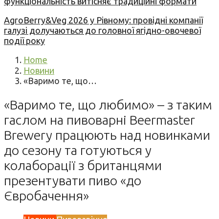
функціональність витісняє традиційні формати
AgroBerry&Veg 2026 у Рівному: провідні компанії
галузі долучаються до головної ягідно-овочевої
події року
Home
Новини
«Варимо те, що…
«Варимо те, що любимо» – з таким
гаслом на пивоварні Beermaster
Brewery працюють над новинками
до сезону та готуються у
колаборації з британцями
презентувати пиво «до
Євробачення»