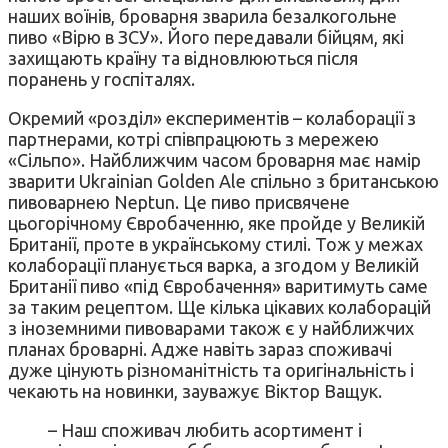
наших воїнів, броварня зварила безалкогольне
пиво «Вірю в ЗСУ». Його передавали бійцям, які
захищають країну та відновлюються після
поранень у госпіталях.
Окремий «розділ» експериментів – колаборації з
партнерами, котрі співпрацюють з мережею
«Сільпо». Найближчим часом броварня має намір
зварити Ukrainian Golden Ale спільно з британською
пивоварнею Neptun. Це пиво присвячене
цьогорічному Євробаченню, яке пройде у Великій
Британії, проте в українському стилі. Тож у межах
колаборації планується варка, а згодом у Великій
Британії пиво «під Євробачення» варитимуть саме
за таким рецептом. Ще кілька цікавих колаборацій
з іноземними пивоварами також є у найближчих
планах броварні. Адже навіть зараз споживачі
дуже цінують різноманітність та оригінальність і
чекають на новинки, зауважує Віктор Ващук.
– Наш споживач любить асортимент і