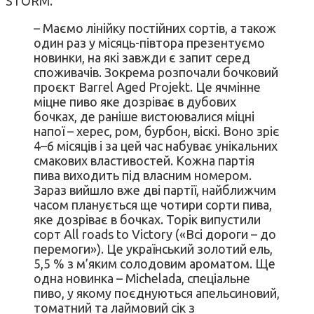
STORM.
– Маємо лінійку постійних сортів, а також
один раз у місяць-півтора презентуємо
новинки, на які завжди є запит серед
споживачів. Зокрема розпочали бочковий
проєкт Barrel Aged Projekt. Це ячмінне
міцне пиво яке дозріває в дубових
бочках, де раніше вистоювалися міцні
напої – херес, ром, бурбон, віскі. Воно зріє
4–6 місяців і за цей час набуває унікальних
смакових властивостей. Кожна партія
пива виходить під власним номером.
Зараз вийшло вже дві партії, найближчим
часом планується ще чотири сорти пива,
яке дозріває в бочках. Торік випустили
сорт All roads to Victory («Всі дороги – до
перемоги»). Це український золотий ель,
5,5 % з м’яким солодовим ароматом. Ще
одна новинка – Michelada, спеціальне
пиво, у якому поєднуються апельсиновий,
томатний та лаймовий сік з