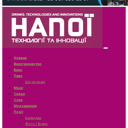
Новини
Виноградарство
Вино
Пиво
Що на крані
Міцні
Сидри
Соки
Медоваріння
Події
Календар
Фото / Відео