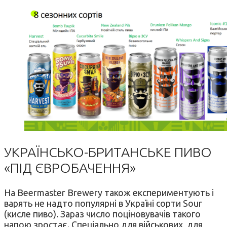
УКРАЇНСЬКО-БРИТАНСЬКЕ ПИВО
«ПІД ЄВРОБАЧЕННЯ»
На Beermaster Brewery також експериментують і
варять не надто популярні в Україні сорти Sour
(кисле пиво). Зараз число поціновувачів такого
напою зростає. Спеціально для військових, для