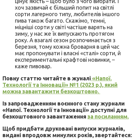
цінує якість – щоб було з чого вибрати. І
хоч зазвичай є більший попит на світлі
сорти лагерного типу, любителів іншого
пива також багато. Скажімо, темні,
міцніші сорти у світі частіше варять на
зиму, у нас же їх випускають протягом
року. А взагалі сезон розпочинається з
березня, тому кожна броварня в цей час
має пропонувати і власні «сталі» сорти, й
експериментальні крафтові новинки, –
каже пивовар.
Повну статтю читайте в жуналі
«Напої.
Технології та Інновації» №1 (2023 р.), який
можна завантажити безкоштовно.
Із запровадженням воєнного стану журнали
«Напої. Технології та Інновації» доступні для
безкоштовного завантаження
за посиланням.
Щоб придбати друковані випуски журналів,
видані впродовж минулих років, звертайтеся: