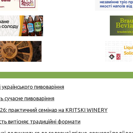
 українського пивоваріння
ь сучасне пивоваріння
026: практичний семінар на KRITSKI WINERY
сть витісняє традиційні формати