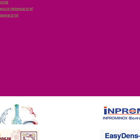
апоїв
чимося перемагати!
еремагати!