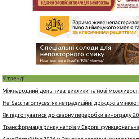
У тренді
Міжнародний день пива: виклики та нові можливості
Не-Saccharomyces: як нетрадиційні дріжджі змінюют
Як підготуватися до сезону переробки винограду 2
Трансформація ринку напоїв у Європі: функціональні