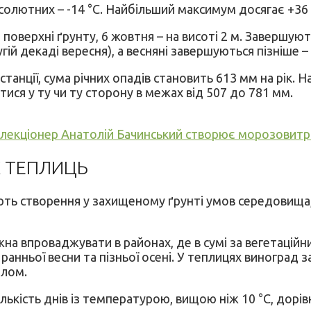
солютних – -14 °С. Найбільший максимум досягає +36 °
верхні ґрунту, 6 жовтня – на висоті 2 м. Завершуютьс
ій декаді вересня), а весняні завершуються пізніше – 
нції, сума річних опадів становить 613 мм на рік. На
тися у ту чи ту сторону в межах від 507 до 781 мм.
селекціонер Анатолій Бачинський створює морозовитр
 ТЕПЛИЦЬ
ють створення у захищеному ґрунті умов середовища,
а впроваджувати в районах, де в сумі за вегетаційни
нньої весни та пізньої осені. У теплицях виноград за
алом.
лькість днів із температурою, вищою ніж 10 °С, дорі