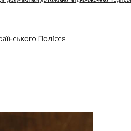
узі долучаються до головної ягідно-овочевої події ро
раїнського Полісся