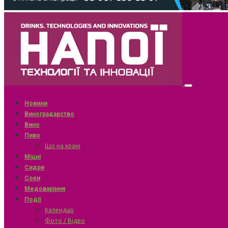
Новини
Виноградарство
Вино
Пиво
Що на крані
Міцні
Сидри
Соки
Медоваріння
Події
Календар
Фото / Відео