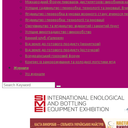
Міжнародний Форум пивоварів, дистиляторів і виробників н
Успішне садівництво і переробка: технології та інновації. В
Ягідництво і переробка в умовах воєнного стану: вчимося п
Ягідництво і переробка: технології та інновації
Овочівництво та ягідництво: відкритий і закритий ґрунт
Успішне виноградарство і виноробство
Винний клуб «Галерея»
Від землі до готового продукту (зерняткові)
Від землі до готового продукту (кісточкові)
Всеукраїнський горіховий форум
Конгрес із заморожування та холодної логістики ягід
Журнали
Усі журнали