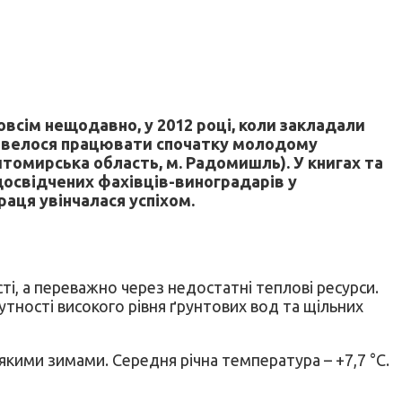
овсім нещодавно, у 2012 році, коли закладали
 довелося працювати спочатку молодому
омирська область, м. Радомишль). У книгах та
досвідчених фахівців-виноградарів у
аця увінчалася успіхом.
і, а переважно через недостатні теплові ресурси.
утності високого рівня ґрунтових вод та щільних
кими зимами. Середня річна температура – +7,7 °С.