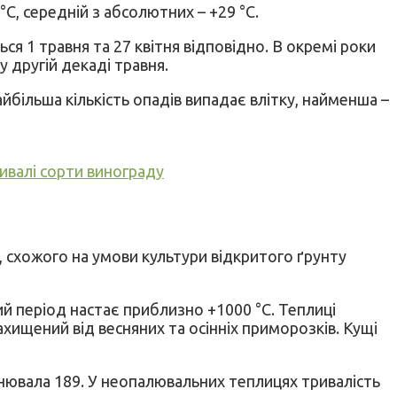
С, середній з абсолютних – +29 °С.
я 1 травня та 27 квітня відповідно. В окремі роки
у другій декаді травня.
йбільша кількість опадів випадає влітку, найменша –
ивалі сорти винограду
 схожого на умови культури відкритого ґрунту
й період настає приблизно +1000 °С. Теплиці
хищений від весняних та осінніх приморозків. Кущі
внювала 189. У неопалювальних теплицях тривалість