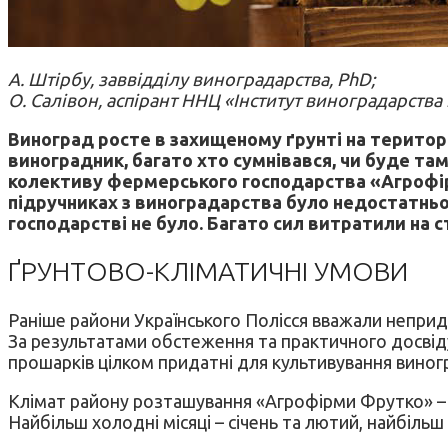
А. Штірбу, заввідділу виноградарства, PhD;
О. Салівон, аспірант ННЦ «Інститут виноградарства 
Виноград росте в захищеному ґрунті на територі
виноградник, багато хто сумнівався, чи буде 
колективу фермерського господарства «Агрофір
підручниках з виноградарства було недостатньо 
господарстві не було. Багато сил витратили на 
ҐРУНТОВО-КЛІМАТИЧНІ УМОВИ
Раніше райони Українського Полісся вважали неприд
За результатами обстеження та практичного досвіду 
прошарків цілком придатні для культивування виног
Клімат району розташування «Агрофірми Фрутко» – к
Найбільш холодні місяці – січень та лютий, найбільш 