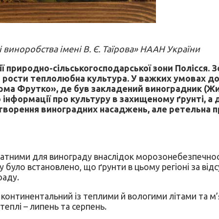
і виноробства імені В. Є. Таїрова» НААН України
ї природно-сільськогосподарської зони Полісся. З
там рости теплолюбна культура. У важких умовах
ма Фрутко», де був закладений виноградник (Жит
інформації про культуру в захищеному ґрунті, а 
створення виноградних насаджень, але ретельна пр
атними для винограду внаслідок морозонебезпечност
було встановлено, що ґрунти в цьому регіоні за відс
раду.
онтинентальний із теплими й вологими літами та м’я
теплі – липень та серпень.