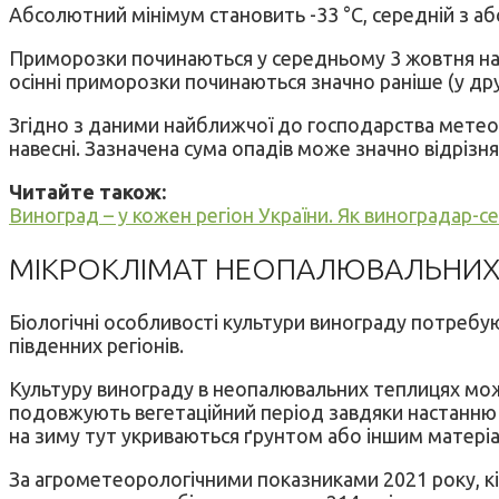
Абсолютний мінімум становить -33 °С, середній з аб
Приморозки починаються у середньому 3 жовтня на по
осінні приморозки починаються значно раніше (у друг
Згідно з даними найближчої до господарства метеоста
навесні. Зазначена сума опадів може значно відрізня
Читайте також:
Виноград – у кожен регіон України. Як виноградар-
МІКРОКЛІМАТ НЕОПАЛЮВАЛЬНИХ
Біологічні особливості культури винограду потребу
південних регіонів.
Культуру винограду в неопалювальних теплицях можн
подовжують вегетаційний період завдяки настанню ра
на зиму тут укриваються ґрунтом або іншим матері
За агрометеорологічними показниками 2021 року, кі