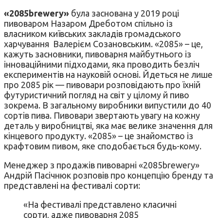
«2085brewery»
була заснована у 2019 році
пивоваром Назаром Дреботом спільно із
власником київських закладів громадського
харчування Валерієм Созановським. «2085» – це,
кажуть засновники, пивоварня майбутнього із
інноваційними підходами, яка проводить безліч
експериментів на науковій основі. Йдеться не лише
про 2085 рік — пивовари розповідають про їхній
футуристичний погляд на світ у цілому й пиво
зокрема. В загальному виробники випустили до 40
сортів пива. Пивовари звертають увагу на кожну
деталь у виробництві, яка має велике значення для
кінцевого продукту. «2085» – це знайомство із
крафтовим пивом, яке сподобається будь-кому.
Менеджер з продажів пивоварні «2085brewery»
Андрій Пасічнюк розповів про концепцію бренду та
представлені на фестивалі сорти:
«На фестивалі представлено класичні
сорти, адже пивоварня 2085