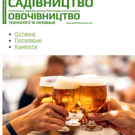
Останнє
Популярне
Коменти