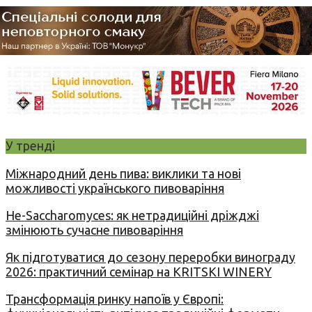
У тренді
Міжнародний день пива: виклики та нові
можливості українського пивоваріння
Не-Saccharomyces: як нетрадиційні дріжджі
змінюють сучасне пивоваріння
Як підготуватися до сезону переробки винограду
2026: практичний семінар на KRITSKI WINERY
Трансформація ринку напоїв у Європі: