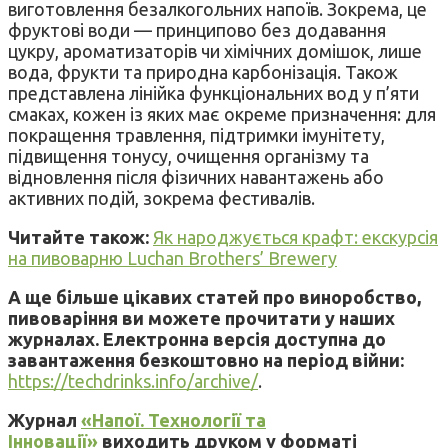
виготовлення безалкогольних напоїв. Зокрема, це
фруктові води — принципово без додавання
цукру, ароматизаторів чи хімічних домішок, лише
вода, фрукти та природна карбонізація. Також
представлена лінійка функціональних вод у п’яти
смаках, кожен із яких має окреме призначення: для
покращення травлення, підтримки імунітету,
підвищення тонусу, очищення організму та
відновлення після фізичних навантажень або
активних подій, зокрема фестивалів.
Читайте також:
Як народжується крафт: екскурсія
на пивоварню Luchan Brothers’ Brewery
А ще більше цікавих статей про виноробство,
пивоваріння ви можете прочитати у наших
журналах. Електронна версія доступна до
завантаження безкоштовно на період війни:
https://techdrinks.info/archive/
.
Журнал
«Напої. Технології та
Інновації»
виходить друком у форматі