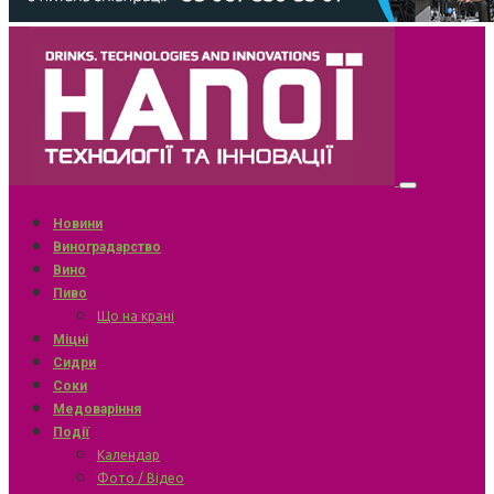
Новини
Виноградарство
Вино
Пиво
Що на крані
Міцні
Сидри
Соки
Медоваріння
Події
Календар
Фото / Відео