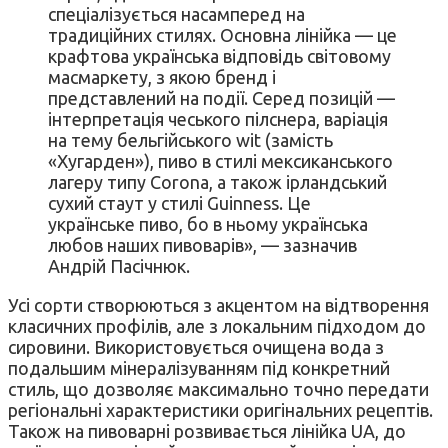
спеціалізується насамперед на
традиційних стилях. Основна лінійка — це
крафтова українська відповідь світовому
масмаркету, з якою бренд і
представлений на події. Серед позицій —
інтерпретація чеського пілснера, варіація
на тему бельгійського wit (замість
«Хугарден»), пиво в стилі мексиканського
лагеру типу Corona, а також ірландський
сухий стаут у стилі Guinness. Це
українське пиво, бо в ньому українська
любов наших пивоварів», — зазначив
Андрій Пасічнюк.
Усі сорти створюються з акцентом на відтворення
класичних профілів, але з локальним підходом до
сировини. Використовується очищена вода з
подальшим мінералізуванням під конкретний
стиль, що дозволяє максимально точно передати
регіональні характеристики оригінальних рецептів.
Також на пивоварні розвивається лінійка UA, до