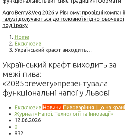
функціональність витісняє традиційні формати
AgroBerry&Veg 2026 у Рівному: провідні компанії
галузі долучаються до головної ягідно-овочевої
події року
Home
Ексклюзив
Український крафт виходить…
Український крафт виходить за
межі пива:
«2085brewery»презентувала
функціональні напої у Львові
Ексклюзив
Новини
Пивоваріння
Що на крані
Журнал «Напої. Технології та Інновації»
12.06.2026
0
832