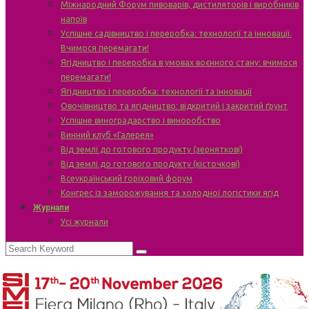
Міжнародний Форум пивоварів, дистиляторів і виробників
напоїв
Успішне садівництво і переробка: технології та інновації.
Вчимося перемагати!
Ягідництво і переробка в умовах воєнного стану: вчимося
перемагати!
Ягідництво і переробка: технології та інновації
Овочівництво та ягідництво: відкритий і закритий ґрунт
Успішне виноградарство і виноробство
Винний клуб «Галерея»
Від землі до готового продукту (зерняткові)
Від землі до готового продукту (кісточкові)
Всеукраїнський горіховий форум
Конгрес із заморожування та холодної логістики ягід
Журнали
Усі журнали