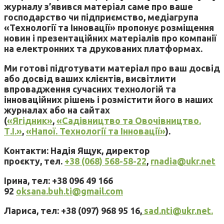
журналу з’явився матеріал саме про ваше
господарство чи підприємство, медіагрупа
«Технології та Інновації» пропонує розміщення
новин і презентаційних матеріалів про компанії
на електронних та друкованих платформах.
Ми готові підготувати матеріал про ваш досвід
або досвід ваших клієнтів, висвітлити
впровадження сучасних технологій та
інноваційних рішень і розмістити його в наших
журналах або на сайтах
(
«Ягідник»
,
«Садівництво та Овочівництво.
Т.І.»
,
«Напої. Технології та Інновації»
).
Контакти: Надія Ящук, директор
проєкту, тел.
+38 (068) 568-58-22
,
rnadia@ukr.net
Ірина, тел: +38 096 49 166
92
oksana.buh.ti@gmail.com
Лариса, тел: +38 (097) 968 95 16,
sad.nti@ukr.net.