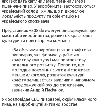
якої входять світлий лагер, темний лагер і
пшеничне пиво. У виробництві застосовуються
український солод і хміль, що підкреслює
локальність продукту та орієнтацію на
українського споживача
Представник «2085brewery»поінформував про
масштаби виробництва, розвиток крафтової
культури та нові напрями компанії:
«За обсягами виробництва це крафтова
пивоварня, яка формує українську
крафтову культуру і має перспективу
подальшого розвитку. Попри те, що
молодше покоління сьогодні споживає
менше алкоголю, розвиток культури
крафту залишається важливим напрямом
і продовжує свій рух до споживача», —
зазначив Андрій Пасічнюк.
Як розповідає СЕО пивоварні, окрім класичного
пива, на виробництві активно зростає