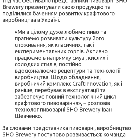
Під час фестивалю представники пивоварні SHO
Brewery презентували свою продукцію та
поділилися баченням розвитку крафтового
виробництва в Україні.
«Ми в цілому дуже любимо пиво та
прагнемо розвивати культуру його
споживання, як класичних, так і
експериментальних сортів. Активно
працюємо в напрямку смузі, кислих і
солодких стилів, постійно
вдосконалюємо рецептури та технології
виробництва. Щодо обладнання,
виробничий комплекс CraftInnovation, як і
раніше, перебуває в експлуатації та
забезпечує повний технологічний цикл
крафтового пивоваріння», – розповів
технолог пивоварні SHO Brewery Іван
Шевченко.
За словами представника пивоварні, виробництво
SHO Brewery поступово розвивається: команда