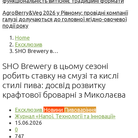
функціональність витісняє традиційні формати
AgroBerry&Veg 2026 у Рівному: провідні компанії
галузі долучаються до головної ягідно-овочевої
події року
Home
Ексклюзив
SHO Brewery в…
SHO Brewery в цьому сезоні
робить ставку на смузі та кислі
стилі пива: досвід розвитку
крафтової броварні з Миколаєва
Ексклюзив
Новини
Пивоваріння
Журнал «Напої. Технології та Інновації»
15.06.2026
0
747