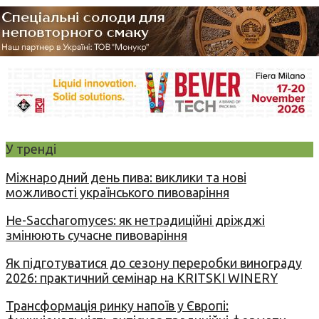
У тренді
Міжнародний день пива: виклики та нові
можливості українського пивоваріння
Не-Saccharomyces: як нетрадиційні дріжджі
змінюють сучасне пивоваріння
Як підготуватися до сезону переробки винограду
2026: практичний семінар на KRITSKI WINERY
Трансформація ринку напоїв у Європі: