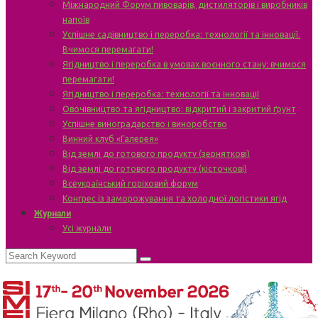
Міжнародний Форум пивоварів, дистиляторів і виробників
напоїв
Успішне садівництво і переробка: технології та інновації.
Вчимося перемагати!
Ягідництво і переробка в умовах воєнного стану: вчимося
перемагати!
Ягідництво і переробка: технології та інновації
Овочівництво та ягідництво: відкритий і закритий ґрунт
Успішне виноградарство і виноробство
Винний клуб «Галерея»
Від землі до готового продукту (зерняткові)
Від землі до готового продукту (кісточкові)
Всеукраїнський горіховий форум
Конгрес із заморожування та холодної логістики ягід
Журнали
Усі журнали