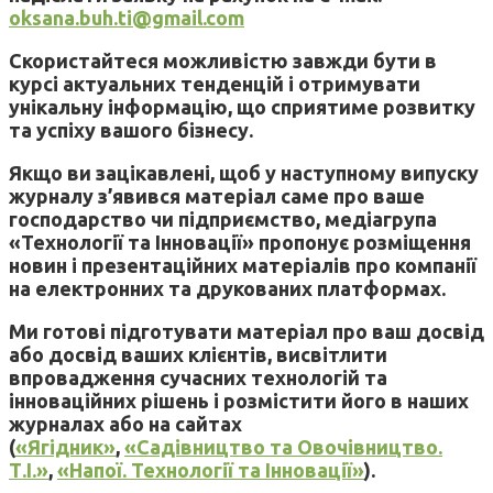
oksana.buh.ti@gmail.com
Скористайтеся можливістю завжди бути в
курсі актуальних тенденцій і отримувати
унікальну інформацію, що сприятиме розвитку
та успіху вашого бізнесу.
Якщо ви зацікавлені, щоб у наступному випуску
журналу з’явився матеріал саме про ваше
господарство чи підприємство, медіагрупа
«Технології та Інновації» пропонує розміщення
новин і презентаційних матеріалів про компанії
на електронних та друкованих платформах.
Ми готові підготувати матеріал про ваш досвід
або досвід ваших клієнтів, висвітлити
впровадження сучасних технологій та
інноваційних рішень і розмістити його в наших
журналах або на сайтах
(
«Ягідник»
,
«Садівництво та Овочівництво.
Т.І.»
,
«Напої. Технології та Інновації»
).