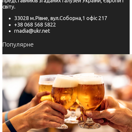
представників згаданих галузей України, Європи і
світу.
33028 м.Рівне, вул.Соборна,1 офіс 217
+38 068 568 5822
rnadia@ukr.net
Популярне