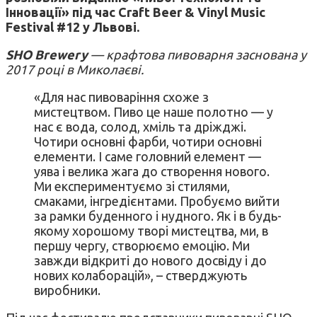
Інновації» під час Craft Beer & Vinyl Music
Festival #12 у Львові.
SHO
Brewery
— крафтова пивоварня заснована у
2017 році в Миколаєві.
«Для нас пивоваріння схоже з
мистецтвом. Пиво це наше полотно — у
нас є вода, солод, хміль та дріжджі.
Чотири основні фарби, чотири основні
елементи. І саме головний елемент —
уява і велика жага до створення нового.
Ми експериментуємо зі стилями,
смаками, інгредієнтами. Пробуємо вийти
за рамки буденного і нудного. Як і в будь-
якому хорошому творі мистецтва, ми, в
першу чергу, створюємо емоцію. Ми
завжди відкриті до нового досвіду і до
нових колаборацій», – стверджують
виробники.