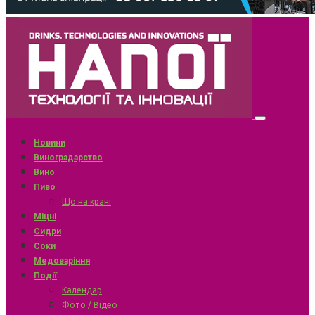
Новини
Виноградарство
Вино
Пиво
Що на крані
Міцні
Сидри
Соки
Медоваріння
Події
Календар
Фото / Відео