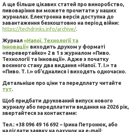
А ще більше цікавих статей про виноробство,
пивоваріння ви можете прочитати у наших
журналах. Електронна версія доступна до
завантаження безкоштовно на період війни:
https://techdrinks.info/archive/
.
Журнал
«Напої. Технології та
Інновації»
виходить друком у форматі
«перевертайко» 2 в 1 з журналом «Пиво.
Технології та Інновації». Адже з початку
воєнного стану два видання «Напої. Т. І.» та
«Пиво. Т. І.» об’єдналися і виходять одночасно.
Детальніше про ціни та передплату читайте
тут
.
Щоб придбати друкований випуск нового
журналу або передплатити видання на 2026 рік,
звертайтеся за контактами:
Тел.: +38 096 49 16 692 – Ірина Петронюк, або
надіслати заявку на рахунок на e-mail: