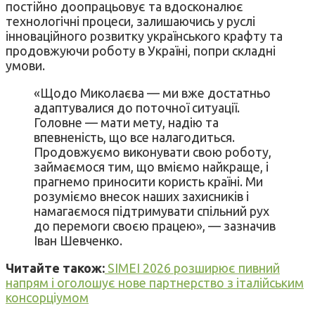
постійно доопрацьовує та вдосконалює
технологічні процеси, залишаючись у руслі
інноваційного розвитку українського крафту та
продовжуючи роботу в Україні, попри складні
умови.
«Щодо Миколаєва — ми вже достатньо
адаптувалися до поточної ситуації.
Головне — мати мету, надію та
впевненість, що все налагодиться.
Продовжуємо виконувати свою роботу,
займаємося тим, що вміємо найкраще, і
прагнемо приносити користь країні. Ми
розуміємо внесок наших захисників і
намагаємося підтримувати спільний рух
до перемоги своєю працею», — зазначив
Іван Шевченко.
Читайте також:
SIMEI 2026 розширює пивний
напрям і оголошує нове партнерство з італійським
консорціумом