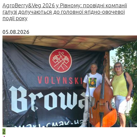
AgroBerry&Veg 2026 у Рівному: провідні компанії
галузі долучаються до головної ягідно-овочевої
події року
05.08.2026
2