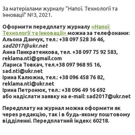
За матеріалами журналу “Напої. Технології та
Інновації” №3, 2021.
Оформити передплату журналу
«Напої:
Технології та Інновації»
можна за телефонами:
Альона Данчук, тел.: +38 097 528 36 46
,
sad2017@ukr.net
Анна Панкратенкова, тел. +38 097 75 92 583,
reklama.nti@gmail.com
Лариса Товкач, тел.+38 097 968 95 16,
sad.nti@ukr.net
Ірина Калюжна, тел.: +38 096 458 76 82,
reklama.nti@ukr.net
Ірина Петронюк, тел.: +38 096 49 16 692
або надіслати заявку на e-mail: sad2017@ukr.net
Передплату на журнал можна оформити як
через редакцію, так і в будь-якому поштовому
відділенні. Передплатний індекс 60218.