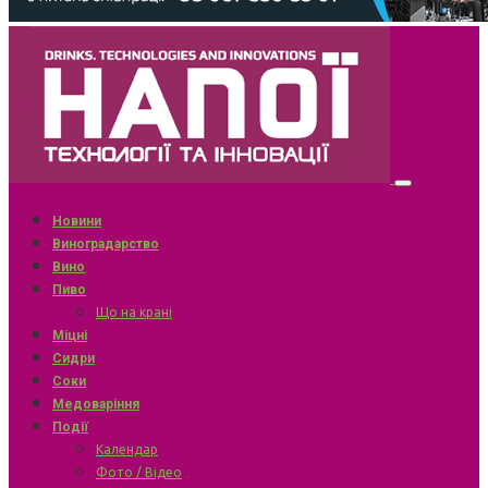
Новини
Виноградарство
Вино
Пиво
Що на крані
Міцні
Сидри
Соки
Медоваріння
Події
Календар
Фото / Відео