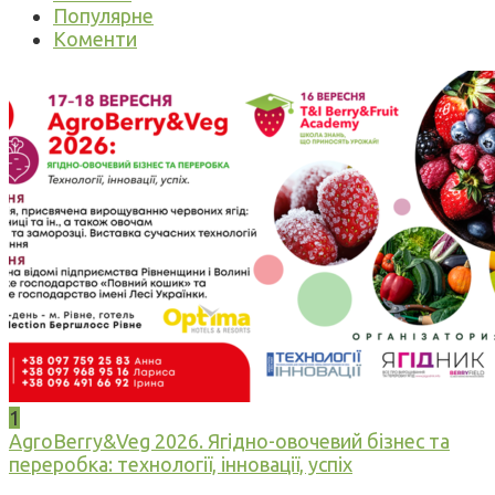
Популярне
Коменти
1
AgroBerry&Veg 2026. Ягідно-овочевий бізнес та
переробка: технології, інновації, успіх