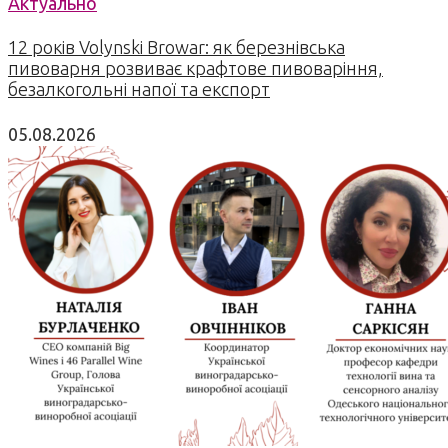
Актуально
12 років Volynski Browar: як березнівська
пивоварня розвиває крафтове пивоваріння,
безалкогольні напої та експорт
05.08.2026