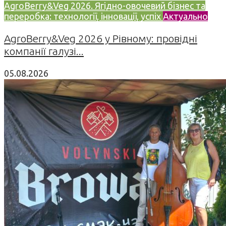
AgroBerry&Veg 2026. Ягідно-овочевий бізнес та
переробка: технології, інновації, успіх
Актуально
AgroBerry&Veg 2026 у Рівному: провідні
компанії галузі...
05.08.2026