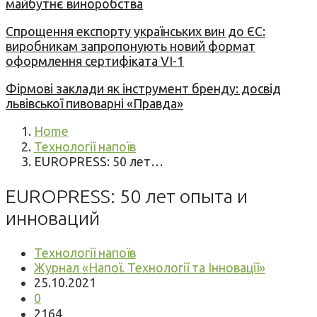
майбутнє виноробства
Спрощення експорту українських вин до ЄС:
виробникам запропонують новий формат
оформлення сертифіката VI-1
Фірмові заклади як інструмент бренду: досвід
львівської пивоварні «Правда»
Home
Технології напоїв
EUROPRESS: 50 лет…
EUROPRESS: 50 лет опыта и
инноваций
Технології напоїв
Журнал «Напої. Технології та Інновації»
25.10.2021
0
2164