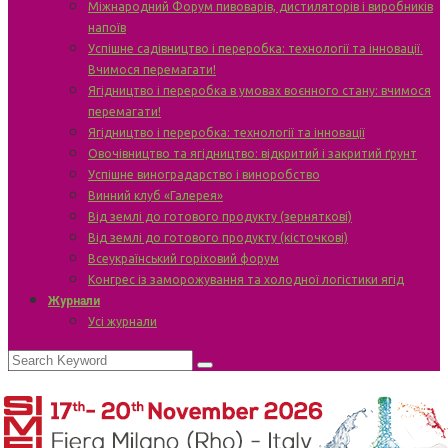
Міжнародний Форум пивоварів, дистиляторів і виробників
напоїв
Успішне садівництво і переробка: технології та інновації.
Вчимося перемагати!
Ягідництво і переробка в умовах воєнного стану: вчимося
перемагати!
Ягідництво і переробка: технології та інновації
Овочівництво та ягідництво: відкритий і закритий ґрунт
Успішне виноградарство і виноробство
Винний клуб «Галерея»
Від землі до готового продукту (зерняткові)
Від землі до готового продукту (кісточкові)
Всеукраїнський горіховий форум
Конгрес із заморожування та холодної логістики ягід
Журнали
Усі журнали