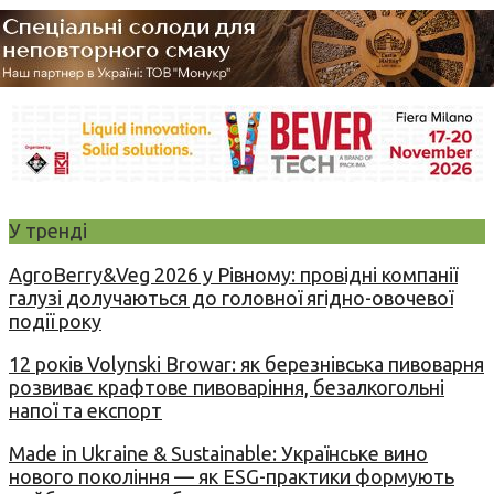
У тренді
AgroBerry&Veg 2026 у Рівному: провідні компанії
галузі долучаються до головної ягідно-овочевої
події року
12 років Volynski Browar: як березнівська пивоварня
розвиває крафтове пивоваріння, безалкогольні
напої та експорт
Made in Ukraine & Sustainable: Українське вино
нового покоління — як ESG-практики формують