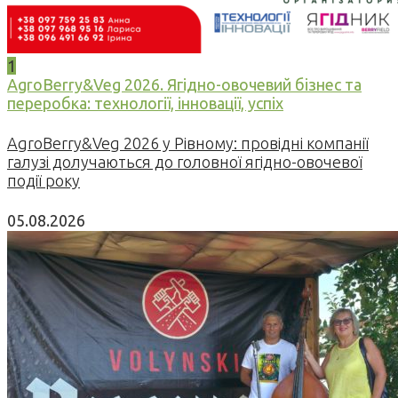
1
AgroBerry&Veg 2026. Ягідно-овочевий бізнес та
переробка: технології, інновації, успіх
AgroBerry&Veg 2026 у Рівному: провідні компанії
галузі долучаються до головної ягідно-овочевої
події року
05.08.2026