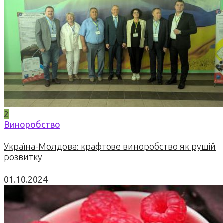
2
Виноробство
Україна-Молдова: крафтове виноробство як рушій
розвитку
01.10.2024