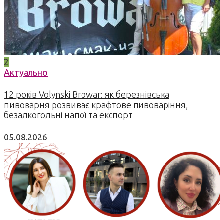
2
Актуально
12 років Volynski Browar: як березнівська
пивоварня розвиває крафтове пивоваріння,
безалкогольні напої та експорт
05.08.2026