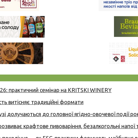
026: практичний семінар на KRITSKI WINERY
сть витісняє традиційні формати
узі долучаються до головної ягідно-овочевої події ро
 розвиває крафтове пивоваріння, безалкогольні напої 