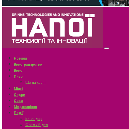
Новини
Виноградарство
Вино
Пиво
Що на крані
Міцні
Сидри
Соки
Медоваріння
Події
Календар
Фото / Відео