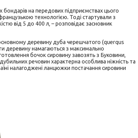
ких бондарів на передових підприємствах цього
 французькою технологією. Тоді стартували з
стю від 5 до 400 л, – розповідає засновник
основному деревину дуба черешчатого (querqus
рати деревину намагаються з максимально
готовлення бочок сировину завозять з Буковини,
я дубильних речовин характерна особлива ніжність та
 країні налагоджені ланцюжки постачання сировини