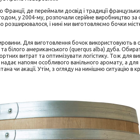
до Франції, де переймали досвід і традиції французь
годом, у 2004-му, розпочали серійне виробництво за
розширювалося, і нині ми виготовляємо бочки місткі
ировини. Для виготовлення бочок використовують в 
a) та білого американського (querqus alba) дуба. Оби
ортних витрат та оптимізувати логістику. Тож для ви
ів надає напоям особливого ванільного аромату, а дл
тана чи акації. Утім, з огляду на нинішню ситуацію в