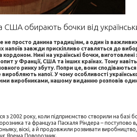
та США обирають бочки від українськ
е не просто данина традиціям, а один із важливих
ших напоїв завжди прискіпливо ставляться до вибо
 і за кордоном. Нині на українські бочки, виготовле
опит у Франції, США та інших країнах. Тому наві
новного ринку збуту. Попри це, вони сподіваютьс
 виробляють напої. У чому особливості українсько
ими виробниками, нашому виданню розповів один
ся з 2002 року, коли підприємство створили на базі 
ворозника та француза Паскаля Ріндера – поступово в
ньяку, віскі, а й продовжили розвивати виробництво,
дує Ярема Поворозник.