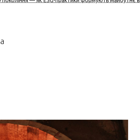
вого покоління — як ESG-практики формують майбутнє
ба