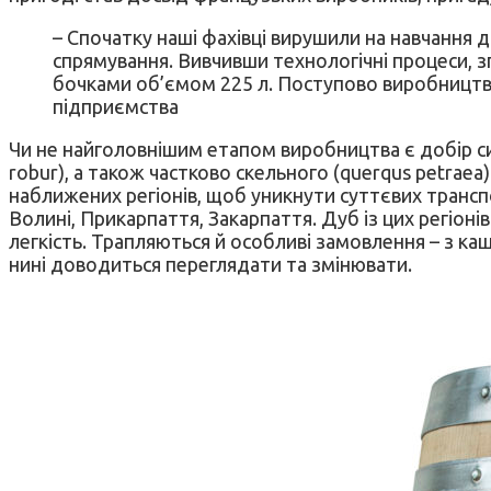
– Спочатку наші фахівці вирушили на навчання 
спрямування. Вивчивши технологічні процеси, з
бочками об’ємом 225 л. Поступово виробництво 
підприємства
Чи не найголовнішим етапом виробництва є добір с
robur), а також частково скельного (querqus petrae
наближених регіонів, щоб уникнути суттєвих трансп
Волині, Прикарпаття, Закарпаття. Дуб із цих регіон
легкість. Трапляються й особливі замовлення – з каш
нині доводиться переглядати та змінювати.