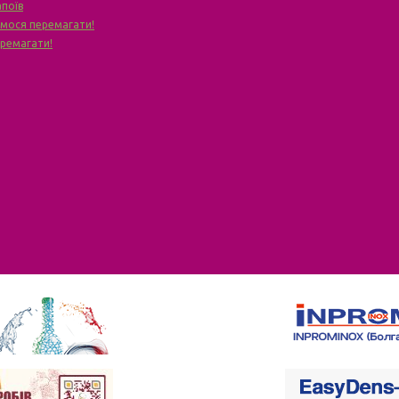
апоїв
чимося перемагати!
еремагати!