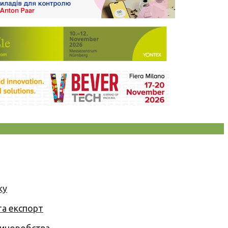
ку
та експорт