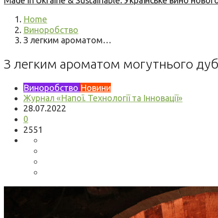
Made in Ukraine & Sustainable: Українське вино но
Home
Виноробство
З легким ароматом…
З легким ароматом могутнього ду
Виноробство
Новини
Журнал «Напої. Технології та Інновації»
28.07.2022
0
2551