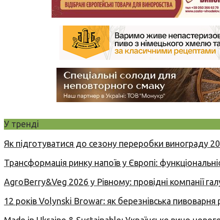
У тренді
Як підготуватися до сезону переробки винограду 2
Трансформація ринку напоїв у Європі: функціональні
AgroBerry&Veg 2026 у Рівному: провідні компанії гал
12 років Volynski Browar: як березнівська пивоварня