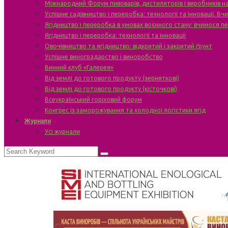
Міжнародний Форум пивоварів, дистиляторів і виробників н
Успішне садівництво і переробка: технології та інновації. В
Ягідництво і переробка в умовах воєнного стану: вчимося п
Ягідництво і переробка: технології та інновації
Овочівництво та ягідництво: відкритий і закритий ґрунт
Успішне виноградарство і виноробство
Винний клуб «Галерея»
Від землі до готового продукту (зерняткові)
Від землі до готового продукту (кісточкові)
Всеукраїнський горіховий форум
Конгрес із заморожування та холодної логістики ягід
Журнали
Усі журнали