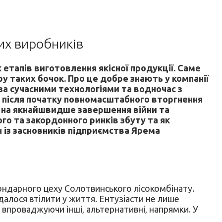
их виробників
 етапів виготовлення якісної продукції. Саме
ру таких бочок. Про це добре знають у компанії
ні за сучасними технологіями та водночас з
ть після початку повномасштабного вторгнення
я на якнайшвидше завершення війни та
го та закордонного ринків збуту та як
 із засновників підприємства Ярема
бондарного цеху Солотвинського лісокомбінату.
далося втілити у життя. Ентузіасти не лише
 впроваджуючи інші, альтернативні, напрямки. У