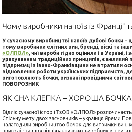
Чому виробники напоїв із Франції 
У сучасному виробництві напоїв дубові бочки – ц
тому виробники елітних вин, бренді, віскі та ін
«ОЛПОЛ»
, чиї вироби гідно оцінили і в Україні,
урахуванням традиційних принципів, є великий п
підприємці з Івано-Франківщини не втратили ос
відновлення роботи українських підприємств, де
виготовляють бочки, визнані провідними світов
ПОВОРОЗНИК
ЯКІСНА КЛЕПКА – ХОРОША БОЧКА
Відлік сучасної історії ТзОВ «ОЛПОЛ» розпочинаєть
Спільну мету двох засновників – українця Яреми По
налагодили виробництво бочок для витримки вин, ко
пригоді став досвід французьких виробників, прига