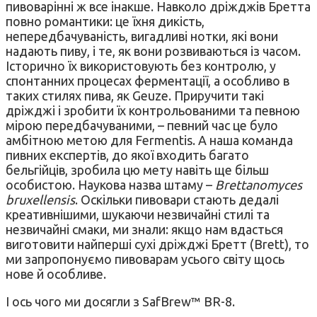
пивоварінні ж все інакше. Навколо дріжджів Бретта
повно романтики: це їхня дикість,
непередбачуваність, вигадливі нотки, які вони
надають пиву, і те, як вони розвиваються із часом.
Історично їх використовують без контролю, у
спонтанних процесах ферментації, а особливо в
таких стилях пива, як Geuze. Приручити такі
дріжджі і зробити їх контрольованими та певною
мірою передбачуваними, – певний час це було
амбітною метою для Fermentis. А наша команда
пивних експертів, до якої входить багато
бельгійців, зробила цю мету навіть ще більш
особистою. Наукова назва штаму –
Brettanomyces
bruxellensis
. Оскільки пивовари стають дедалі
креативнішими, шукаючи незвичайні стилі та
незвичайні смаки, ми знали: якщо нам вдасться
виготовити найперші сухі дріжджі Бретт (Brett), то
ми запропонуємо пивоварам усього світу щось
нове й особливе.
І ось чого ми досягли з SafBrew™ BR-8.