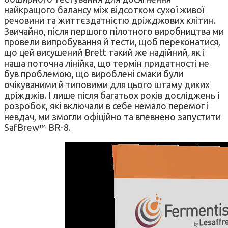
найкращого балансу між відсотком сухої живої
речовини та життєздатністю дріжджових клітин.
Звичайно, після першого пілотного виробництва ми
провели випробування й тести, щоб переконатися,
що цей висушений Brett такий же надійний, як і
наша поточна лінійка, що термін придатності не
був проблемою, що вироблені смаки були
очікуваними й типовими для цього штаму диких
дріжджів. І лише після багатьох років досліджень і
розробок, які включали в себе немало перемог і
невдач, ми змогли офіційно та впевнено запустити
SafBrew™ BR-8.