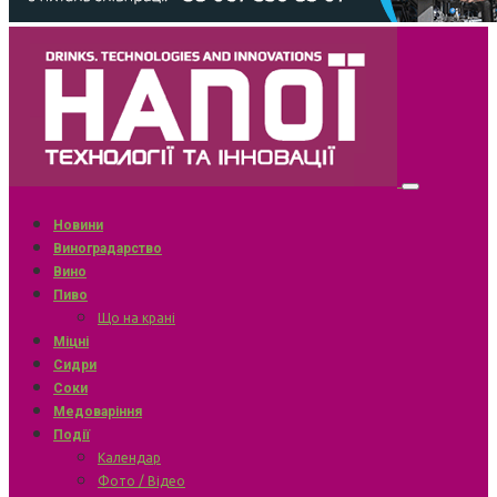
Новини
Виноградарство
Вино
Пиво
Що на крані
Міцні
Сидри
Соки
Медоваріння
Події
Календар
Фото / Відео