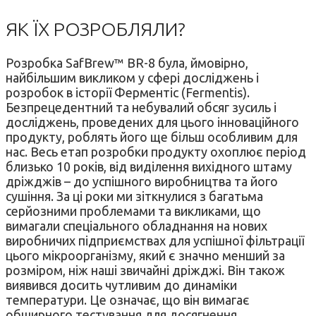
ЯК ЇХ РОЗРОБЛЯЛИ?
Розробка SafBrew™ BR-8 була, ймовірно,
найбільшим викликом у сфері досліджень і
розробок в історії Ферментіс (Fermentis).
Безпрецедентний та небувалий обсяг зусиль і
досліджень, проведених для цього інноваційного
продукту, роблять його ще більш особливим для
нас. Весь етап розробки продукту охоплює період
близько 10 років, від виділення вихідного штаму
дріжджів – до успішного виробництва та його
сушіння. За ці роки ми зіткнулися з багатьма
серйозними проблемами та викликами, що
вимагали спеціального обладнання на нових
виробничих підприємствах для успішної фільтрації
цього мікроорганізму, який є значно менший за
розміром, ніж наші звичайні дріжджі. Він також
виявився досить чутливим до динаміки
температури. Це означає, що він вимагає
обширного тестування для досягнення