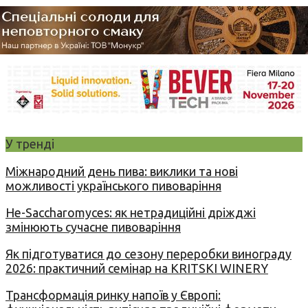
У тренді
Міжнародний день пива: виклики та нові
можливості українського пивоваріння
Не-Saccharomyces: як нетрадиційні дріжджі
змінюють сучасне пивоваріння
Як підготуватися до сезону переробки винограду
2026: практичний семінар на KRITSKI WINERY
Трансформація ринку напоїв у Європі: