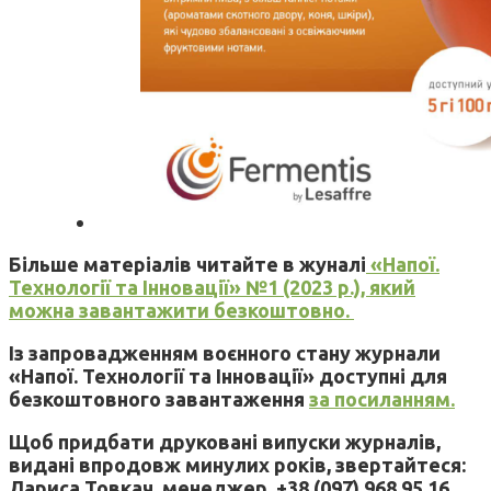
Більше матеріалів читайте в жуналі
«Напої.
Технології та Інновації» №1 (2023 р.), який
можна завантажити безкоштовно.
Із запровадженням воєнного стану журнали
«Напої. Технології та Інновації» доступні для
безкоштовного завантаження
за посиланням.
Щоб придбати друковані випуски журналів,
видані впродовж минулих років, звертайтеся:
Лариса Товкач, менеджер, +38 (097) 968 95 16,