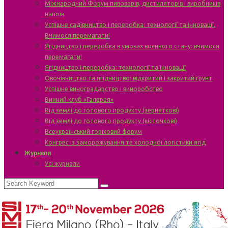
Міжнародний Форум пивоварів, дистиляторів і виробників
напоїв
Успішне садівництво і переробка: технології та інновації.
Вчимося перемагати!
Ягідництво і переробка в умовах воєнного стану: вчимося
перемагати!
Ягідництво і переробка: технології та інновації
Овочівництво та ягідництво: відкритий і закритий ґрунт
Успішне виноградарство і виноробство
Винний клуб «Галерея»
Від землі до готового продукту (зерняткові)
Від землі до готового продукту (кісточкові)
Всеукраїнський горіховий форум
Конгрес із заморожування та холодної логістики ягід
Журнали
Усі журнали