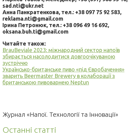
sad.nti@ukr.net
Анна Панкратенкова, тел.: +38 097 75 92 583,
reklama.nti@gmail.com
Ірина Петронюк, тел.: +38 096 49 16 692,
oksana.buh.ti@gmail.com
Читайте також:
BrauBeviale 2023: міжнародний сектор напоїв
збирається насолодитися довгоочікуваною
зустріччю
Українсько-британське пиво «під Євробачення»
зварить Beermaster Brewery в колаборації з
британською пивоварнею Neptun
Журнал «Напої. Технології та Інновації»
Останні статті