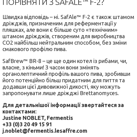
ПОРІВНЯТИ З SAFALE™ F-2?
Швидка відповідь – ні. SafAle™ F-2 є також штамом
дріжджів, призначеним для реферментації у
пляшках, але вони є більше суто «технічним»
штамом дріжджів, створеним для виробництва
CO2 найбільш нейтральним способом, без зміни
смакового профілю пива.
SafBrew™ BR-8 – це ще один котел із рибами, чи,
власне, з кіньми! З часом вони змінять
органолептичний профіль вашого пива, зробивши
його потенційно більш придатним для пиття та
додавши цієї дивовижної дикості, яку можуть
запропонувати лише дріжджі Brettanomyces.
Для детальнішої інформації звертайтеся за
контактами:
Justine NOBLET, Fermentis
+33 (0)3 20 49 15 91
j.noblet@fermentis.lesaffre.com