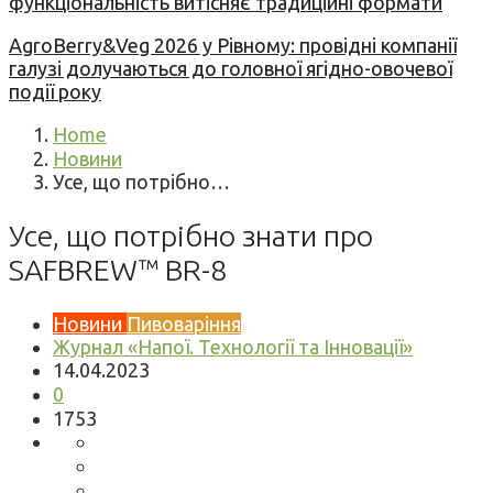
функціональність витісняє традиційні формати
AgroBerry&Veg 2026 у Рівному: провідні компанії
галузі долучаються до головної ягідно-овочевої
події року
Home
Новини
Усе, що потрібно…
Усе, що потрібно знати про
SAFBREW™ BR-8
Новини
Пивоваріння
Журнал «Напої. Технології та Інновації»
14.04.2023
0
1753