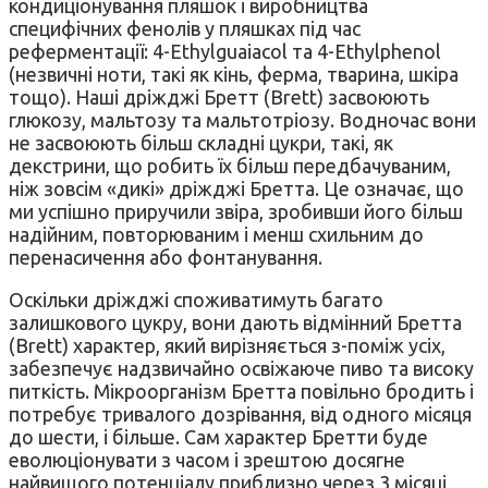
кондиціонування пляшок і виробництва
специфічних фенолів у пляшках під час
реферментації: 4-Ethylguaiacol та 4-Ethylphenol
(незвичні ноти, такі як кінь, ферма, тварина, шкіра
тощо). Наші дріжджі Бретт (Brett) засвоюють
глюкозу, мальтозу та мальтотріозу. Водночас вони
не засвоюють більш складні цукри, такі, як
декстрини, що робить їх більш передбачуваним,
ніж зовсім «дикі» дріжджі Бретта. Це означає, що
ми успішно приручили звіра, зробивши його більш
надійним, повторюваним і менш схильним до
перенасичення або фонтанування.
Оскільки дріжджі споживатимуть багато
залишкового цукру, вони дають відмінний Бретта
(Brett) характер, який вирізняється з-поміж усіх,
забезпечує надзвичайно освіжаюче пиво та високу
питкість. Мікроорганізм Бретта повільно бродить і
потребує тривалого дозрівання, від одного місяця
до шести, і більше. Сам характер Бретти буде
еволюціонувати з часом і зрештою досягне
найвищого потенціалу приблизно через 3 місяці,