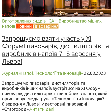
Виготовлення сидрів і САН
Виробництво міцних
напоїв
Новини
Пивоваріння
Запрошуємо взяти участь у XI
Форумі пивоварів, дистиляторів та
виробників напоїв 7–8 вересня у
Львові
Журнал «Напої. Технології та Інновації»
22.08.2023
Запрошуємо пивоварів, дистиляторів та
виробників інших напоїв зустрітися на XI Форумі
пивоварів, дистиляторів та виробників напоїв, який
організовує медіагрупа «Технології та Інновації»7–
8 вересня у Львові, у ресторані-пивоварні
«Старгород».
Читати далі