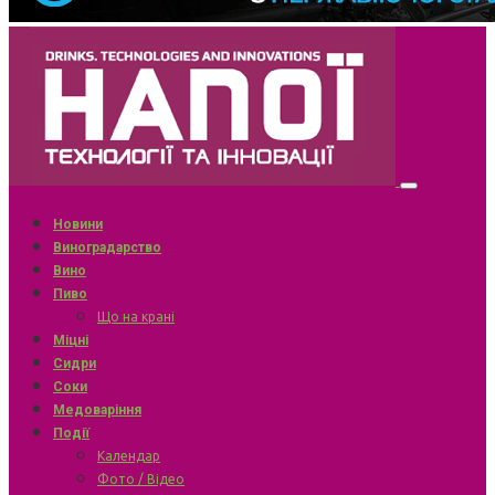
Новини
Виноградарство
Вино
Пиво
Що на крані
Міцні
Сидри
Соки
Медоваріння
Події
Календар
Фото / Відео