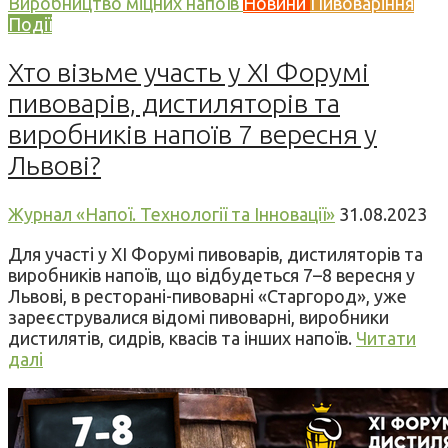
Виробництво міцних напоїв
Новини
Пивоваріння
Події
Хто візьме участь у XI Форумі
пивоварів, дистиляторів та
виробників напоїв 7 вересня у
Львові?
Журнал «Напої. Технології та Інновації»
31.08.2023
Для участі у XI Форумі пивоварів, дистиляторів та
виробників напоїв, що відбудеться 7–8 вересня у
Львові, в ресторані-пивоварні «Старгород», уже
зареєструвалися відомі пивоварні, виробники
дистилятів, сидрів, квасів та інших напоїв.
Читати
далі