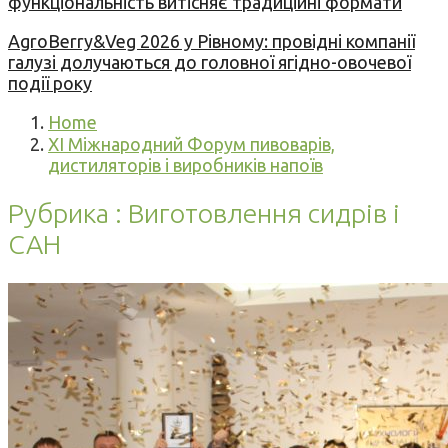
функціональність витісняє традиційні формати
AgroBerry&Veg 2026 у Рівному: провідні компанії
галузі долучаються до головної ягідно-овочевої
події року
Home
XI Міжнародний Форум пивоварів,
дистиляторів і виробників напоїв
Рубрика : Виготовлення сидрів і
САН