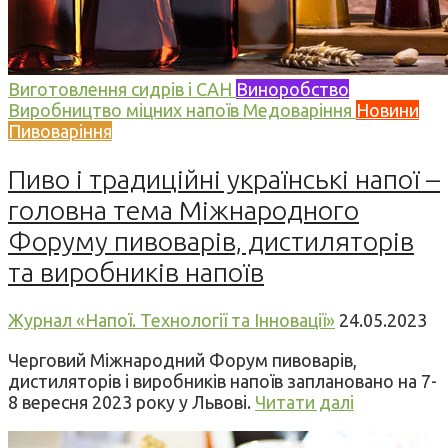
Виготовлення сидрів і САН
Виноробство
Виробництво міцних напоїв
Медоваріння
Новини
Пивоваріння
Пиво і традиційні українські напої –
головна тема Міжнародного
Форуму пивоварів, дистиляторів
та виробників напоїв
Журнал «Напої. Технології та Інновації»
24.05.2023
Черговий Міжнародний Форум пивоварів,
дистиляторів і виробників напоїв заплановано на 7-
8 вересня 2023 року у Львові.
Читати далі