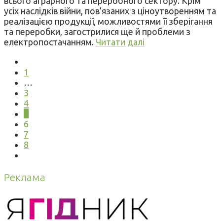
всього аграрного та переробного сектору. Крім
усіх наслідків війни, пов’язаних з ціноутворенням та
реалізацією продукції, можливостями її зберігання
та переробки, загострилися ще й проблеми з
електропостачанням.
Читати далі
1
…
3
4
5
6
7
8
Реклама