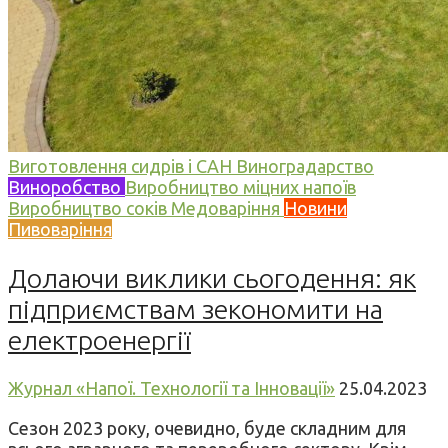
Виготовлення сидрів і САН
Виноградарство
Виноробство
Виробництво міцних напоїв
Виробництво соків
Медоваріння
Новини
Пивоваріння
Долаючи виклики сьогодення: як
підприємствам зекономити на
електроенергії
Журнал «Напої. Технології та Інновації»
25.04.2023
Сезон 2023 року, очевидно, буде складним для