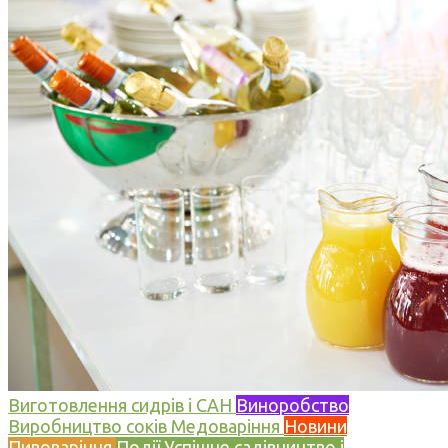
Виготовлення сидрів і САН
Виноробство
Виробництво соків
Медоваріння
Новини
Пивоваріння
Події
Успішне садівництво і