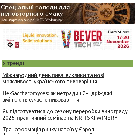
У тренді
Міжнародний день пива: виклики та нові
можливості українського пивоваріння
Не-Saccharomyces: як нетрадиційні дріжджі
змінюють сучасне пивоваріння
Як підготуватися до сезону переробки винограду
2026: практичний семінар на KRITSKI WINERY
Трансформація ринку напоїв у Європі: