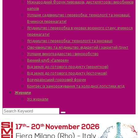
Міжнародний Форум пивоварів, дистиляторів і виробників
напоїв
Успішне садівництво і переробка: технології та інновації.
Вчимося перемагати!
Ягідництво і переробка в умовах воєнного стану: вчимося
перемагати!
Ягідництво і переробка: технології та інновації
Овочівництво та ягідництво: відкритий і закритий ґрунт
Успішне виноградарство і виноробство
Винний клуб «Галерея»
Від землі до готового продукту (зерняткові)
Від землі до готового продукту (кісточкові)
Всеукраїнський горіховий форум
Конгрес із заморожування та холодної логістики ягід
Журнали
Усі журнали