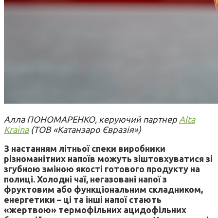
Алла ПОНОМАРЕНКО, керуючий партнер
Alta
Kraina
(ТОВ «Катанзаро Євразія»)
З настанням літньої спеки виробники
різноманітних напоїв можуть зіштовхуватися зі
згубною зміною якості готового продукту на
полиці. Холодні чаї, негазовані напої з
фруктовим або функціональним складником,
енергетики – ці та інші напої стають
«жертвою» термофільних ацидофільних