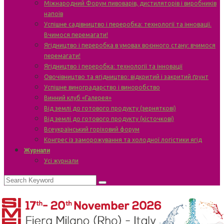
Міжнародний Форум пивоварів, дистиляторів і виробників
напоїв
Успішне садівництво і переробка: технології та інновації.
Вчимося перемагати!
Ягідництво і переробка в умовах воєнного стану: вчимося
перемагати!
Ягідництво і переробка: технології та інновації
Овочівництво та ягідництво: відкритий і закритий ґрунт
Успішне виноградарство і виноробство
Винний клуб «Галерея»
Від землі до готового продукту (зерняткові)
Від землі до готового продукту (кісточкові)
Всеукраїнський горіховий форум
Конгрес із заморожування та холодної логістики ягід
Журнали
Усі журнали