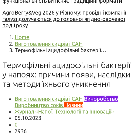
функціональність витісняє традиційні формати
AgroBerry&Veg 2026 у Рівному: провідні компанії
галузі долучаються до головної ягідно-овочевої
події року
Home
Виготовлення сидрів і САН
Термофільні ацидофільні бактерії…
Термофільні ацидофільні бактерії
у напоях: причини появи, наслідки
та методи їхнього уникнення
Виготовлення сидрів і САН
Виноробство
Виробництво соків
Новини
Журнал «Напої. Технології та Інновації»
05.10.2023
0
2936