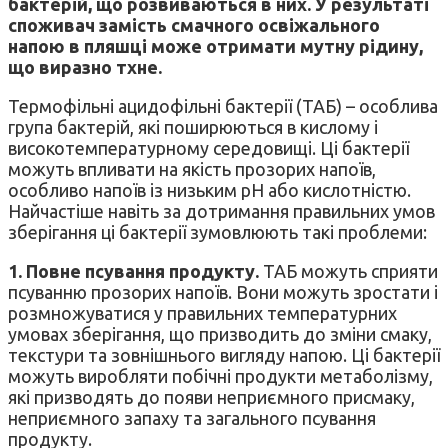
бактерій, що розвиваються в них. У результаті
споживач замість смачного освіжального
напою в пляшці може отримати мутну рідину,
що виразно тхне.
Термофільні ацидофільні бактерії (ТАБ) – особлива
група бактерій, які поширюються в кислому і
високотемпературному середовищі. Ці бактерії
можуть впливати на якість прозорих напоїв,
особливо напоїв із низьким pH або кислотністю.
Найчастіше навіть за дотримання правильних умов
зберігання ці бактерії зумовлюють такі проблеми:
1. Повне псування продукту.
ТАБ можуть сприяти
псуванню прозорих напоїв. Вони можуть зростати і
розмножуватися у правильних температурних
умовах зберігання, що призводить до зміни смаку,
текстури та зовнішнього вигляду напою. Ці бактерії
можуть виробляти побічні продукти метаболізму,
які призводять до появи неприємного присмаку,
неприємного запаху та загального псування
продукту.