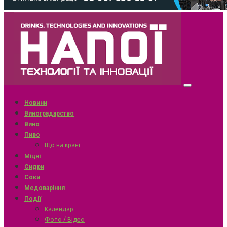
Новини
Виноградарство
Вино
Пиво
Що на крані
Міцні
Сидри
Соки
Медоваріння
Події
Календар
Фото / Відео