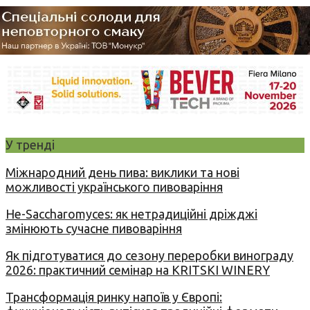
У тренді
Міжнародний день пива: виклики та нові
можливості українського пивоваріння
Не-Saccharomyces: як нетрадиційні дріжджі
змінюють сучасне пивоваріння
Як підготуватися до сезону переробки винограду
2026: практичний семінар на KRITSKI WINERY
Трансформація ринку напоїв у Європі: