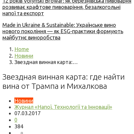
12 років Volynski Browar: як березнівська пивоварня
розвиває крафтове пивоваріння, безалкогольні
напої та експорт
Made in Ukraine & Sustainable: Українське вино
нового покоління — як ESG-практики формують
майбутнє виноробства
Home
Новини
Звездная винная карта:…
Звездная винная карта: где найти
вина от Трампа и Михалкова
Новини
Журнал «Напої. Технології та Інновації»
07.03.2017
0
384