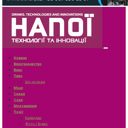
Новини
Виноградарство
Вино
Пиво
Що на крані
Міцні
Сидри
Соки
Медоваріння
Події
Календар
Фото / Відео