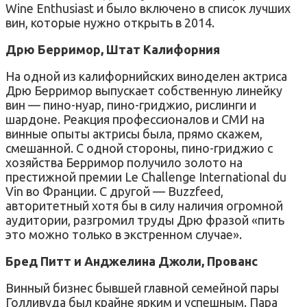
Wine Enthusiast и было включено в список лучших
вин, которые нужно открыть в 2014.
Дрю Берримор, Штат Калифорния
На одной из калифорнийских виноделен актриса
Дрю Берримор выпускает собственную линейку
вин — пино-нуар, пино-гриджио, рислинги и
шардоне. Реакция профессионалов и СМИ на
винные опыты актрисы была, прямо скажем,
смешанной. С одной стороны, пино-гриджио с
хозяйства Берримор получило золото на
престижной премии Le Challenge International du
Vin во Франции. С другой — Buzzfeed,
авторитетный хотя бы в силу наличия огромной
аудитории, разгромил труды Дрю фразой «пить
это можно только в экстренном случае».
Бред Питт и Анджелина Джоли, Прованс
Винный бизнес бывшей главной семейной пары
Голливуда был крайне ярким и успешным. Пара