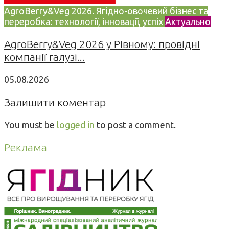
AgroBerry&Veg 2026. Ягідно-овочевий бізнес та
переробка: технології, інновації, успіх
Актуально
AgroBerry&Veg 2026 у Рівному: провідні
компанії галузі...
05.08.2026
Залишити коментар
You must be
logged in
to post a comment.
Реклама