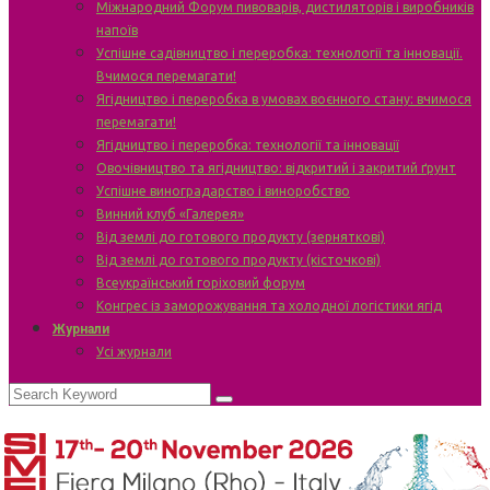
Міжнародний Форум пивоварів, дистиляторів і виробників
напоїв
Успішне садівництво і переробка: технології та інновації.
Вчимося перемагати!
Ягідництво і переробка в умовах воєнного стану: вчимося
перемагати!
Ягідництво і переробка: технології та інновації
Овочівництво та ягідництво: відкритий і закритий ґрунт
Успішне виноградарство і виноробство
Винний клуб «Галерея»
Від землі до готового продукту (зерняткові)
Від землі до готового продукту (кісточкові)
Всеукраїнський горіховий форум
Конгрес із заморожування та холодної логістики ягід
Журнали
Усі журнали