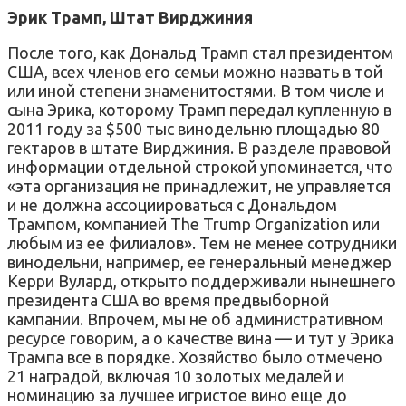
Эрик Трамп, Штат Вирджиния
После того, как Дональд Трамп стал президентом
США, всех членов его семьи можно назвать в той
или иной степени знаменитостями. В том числе и
сына Эрика, которому Трамп передал купленную в
2011 году за $500 тыс винодельню площадью 80
гектаров в штате Вирджиния. В разделе правовой
информации отдельной строкой упоминается, что
«эта организация не принадлежит, не управляется
и не должна ассоциироваться с Дональдом
Трампом, компанией The Trump Organization или
любым из ее филиалов». Тем не менее сотрудники
винодельни, например, ее генеральный менеджер
Керри Вулард, открыто поддерживали нынешнего
президента США во время предвыборной
кампании. Впрочем, мы не об административном
ресурсе говорим, а о качестве вина — и тут у Эрика
Трампа все в порядке. Хозяйство было отмечено
21 наградой, включая 10 золотых медалей и
номинацию за лучшее игристое вино еще до