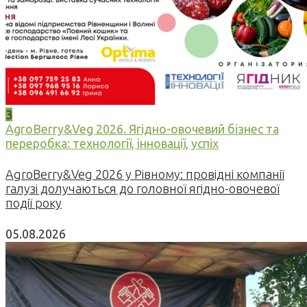
3
AgroBerry&Veg 2026. Ягідно-овочевий бізнес та
переробка: технології, інновації, успіх
AgroBerry&Veg 2026 у Рівному: провідні компанії
галузі долучаються до головної ягідно-овочевої
події року
05.08.2026