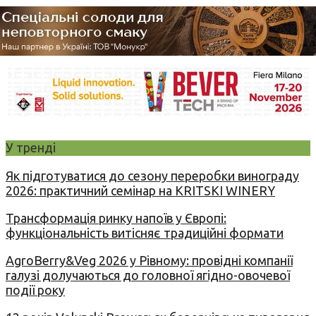
У тренді
Як підготуватися до сезону переробки винограду
2026: практичний семінар на KRITSKI WINERY
Трансформація ринку напоїв у Європі:
функціональність витісняє традиційні формати
AgroBerry&Veg 2026 у Рівному: провідні компанії
галузі долучаються до головної ягідно-овочевої
події року