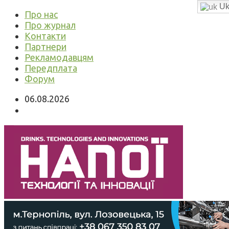
Uk
Про нас
Про журнал
Контакти
Партнери
Рекламодавцям
Передплата
Форум
06.08.2026