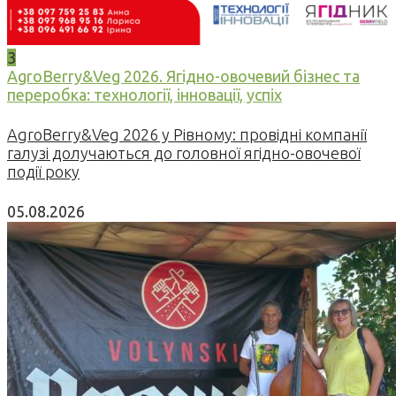
3
AgroBerry&Veg 2026. Ягідно-овочевий бізнес та
переробка: технології, інновації, успіх
AgroBerry&Veg 2026 у Рівному: провідні компанії
галузі долучаються до головної ягідно-овочевої
події року
05.08.2026