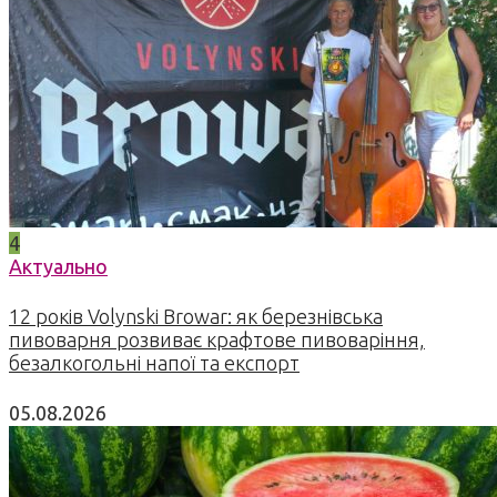
4
Актуально
12 років Volynski Browar: як березнівська
пивоварня розвиває крафтове пивоваріння,
безалкогольні напої та експорт
05.08.2026