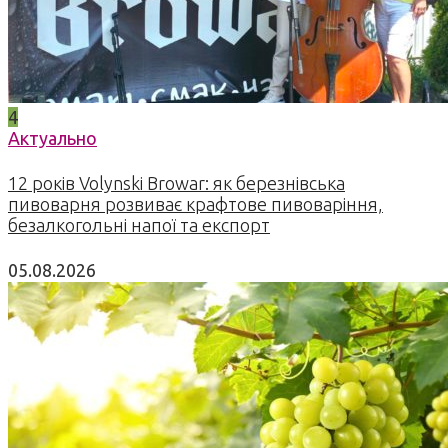
4
Актуально
12 років Volynski Browar: як березнівська
пивоварня розвиває крафтове пивоваріння,
безалкогольні напої та експорт
05.08.2026