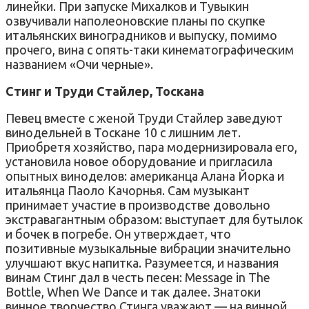
линейки. При запуске Михалков и Тувыкин
озвучивали наполеоновские планы по скупке
итальянских виноградников и выпуску, помимо
прочего, вина с опять-таки кинематографическим
названием «Очи черные».
Стинг и Труди Стайлер, Тоскана
Певец вместе с женой Труди Стайлер заведуют
винодельней в Тоскане 10 с лишним лет.
Приобретя хозяйство, пара модернизировала его,
установила новое оборудование и пригласила
опытных виноделов: американца Алана Йорка и
итальянца Паоло Качорнья. Сам музыкант
принимает участие в производстве довольно
экстравагантным образом: выступает для бутылок
и бочек в погребе. Он утверждает, что
позитивные музыкальные вибрации значительно
улучшают вкус напитка. Разумеется, и названия
винам Стинг дал в честь песен: Message in The
Bottle, When We Dance и так далее. Знатоки
винное творчество Стинга уважают — на винной