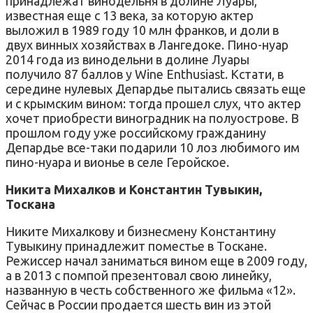
принадлежат винодельня в долине Луары,
известная еще с 13 века, за которую актер
выложил в 1989 году 10 млн франков, и доли в
двух винных хозяйствах в Лангедоке. Пино-нуар
2014 года из винодельни в долине Луары
получило 87 баллов у Wine Enthusiast. Кстати, в
середине нулевых Депардье пытались связать еще
и с крымским вином: тогда прошел слух, что актер
хочет приобрести виноградник на полуострове. В
прошлом году уже российскому гражданину
Депардье все-таки подарили 10 лоз любимого им
пино-нуара и вионье в селе Геройское.
Никита Михалков и Константин Тувыкин,
Тоскана
Никите Михалкову и бизнесмену Константину
Тувыкину принадлежит поместье в Тоскане.
Режиссер начал заниматься вином еще в 2009 году,
а в 2013 с помпой презентовал свою линейку,
названную в честь собственного же фильма «12».
Сейчас в России продается шесть вин из этой