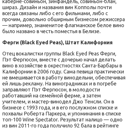
каберне-совиньон, зинфандель, совиньон-блан,
шираз. Дизайн и названия вин Копполы почти
всегда связаны либо с его фильмами, либо с
прочим, довольно обширным бизнесом режиссера
— например, знаменитое флагманское белое вино
было названо в честь поместья в Белизе.
Ферги (Black Eyed Peas), Штат Калифорния
Отец вокалистки группы Black Eyed Peas Ферги,
Пэт Фергюсон, вместе с дочерью начал делать
вино в хозяйстве в окрестностях Санта-Барбары в
Калифорнии в 2006 году. Сама певица практически
не вмешивается в работу винодельни, обеспечивая
ей лишь рекламу. На виноградниках и в погребе
заправляют Пэт Фергюсон, в молодости
работавший на семейной ферме, а затем
учителем, и мастер-винодел Джо Тенсли. Он в
бизнесе с 1993 года, и в его послужном списке и
похвалы Роберта Паркера, и упоминания в списке
топ-100 Wine Spectator. Результат налицо — одно
из вин 2011-го года получило 92 бала в рейтинге