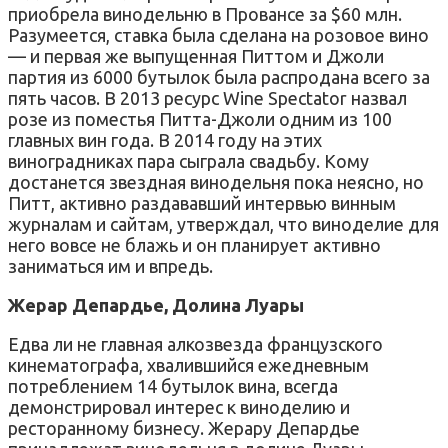
приобрела винодельню в Провансе за $60 млн.
Разумеется, ставка была сделана на розовое вино
— и первая же выпущенная Питтом и Джоли
партия из 6000 бутылок была распродана всего за
пять часов. В 2013 ресурс Wine Spectator назвал
розе из поместья Питта-Джоли одним из 100
главных вин года. В 2014 году на этих
виноградниках пара сыграла свадьбу. Кому
достанется звездная винодельня пока неясно, но
Питт, активно раздававший интервью винным
журналам и сайтам, утверждал, что виноделие для
него вовсе не блажь и он планирует активно
заниматься им и впредь.
Жерар Депардье, Долина Луары
Едва ли не главная алкозвезда французского
кинематографа, хвалившийся ежедневным
потреблением 14 бутылок вина, всегда
демонстрировал интерес к виноделию и
ресторанному бизнесу. Жерару Депардье