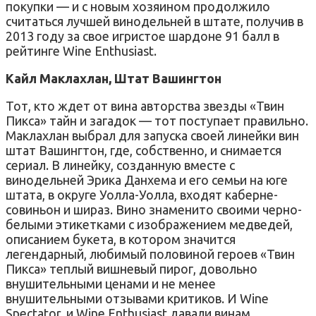
покупки — и с новым хозяином продолжило
считаться лучшей винодельней в штате, получив в
2013 году за свое игристое шардоне 91 балл в
рейтинге Wine Enthusiast.
Кайл Маклахлан, Штат Вашингтон
Тот, кто ждет от вина авторства звезды «Твин
Пикса» тайн и загадок — тот поступает правильно.
Маклахлан выбрал для запуска своей линейки вин
штат Вашингтон, где, собственно, и снимается
сериал. В линейку, созданную вместе с
винодельней Эрика Данхема и его семьи на юге
штата, в округе Уолла-Уолла, входят каберне-
совиньон и шираз. Вино знаменито своими черно-
белыми этикетками с изображением медведей,
описанием букета, в котором значится
легендарный, любимый половиной героев «Твин
Пикса» теплый вишневый пирог, довольно
внушительными ценами и не менее
внушительными отзывами критиков. И Wine
Spectator, и Wine Enthusiast давали винам