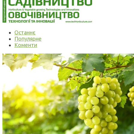
Останнє
Популярне
Коменти