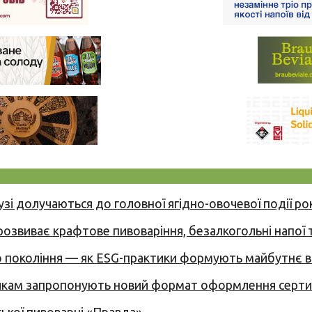
узі долучаються до головної ягідно-овочевої події ро
 розвиває крафтове пивоваріння, безалкогольні напої 
вого покоління — як ESG-практики формують майбутнє
никам запропонують новий формат оформлення сертиф