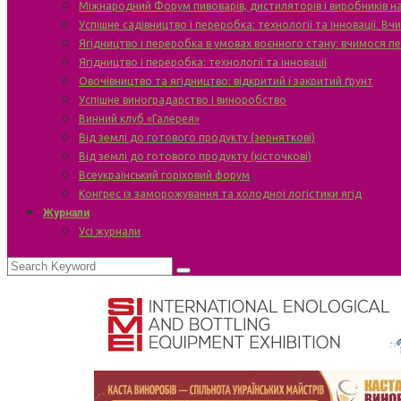
Міжнародний Форум пивоварів, дистиляторів і виробників н
Успішне садівництво і переробка: технології та інновації. В
Ягідництво і переробка в умовах воєнного стану: вчимося п
Ягідництво і переробка: технології та інновації
Овочівництво та ягідництво: відкритий і закритий ґрунт
Успішне виноградарство і виноробство
Винний клуб «Галерея»
Від землі до готового продукту (зерняткові)
Від землі до готового продукту (кісточкові)
Всеукраїнський горіховий форум
Конгрес із заморожування та холодної логістики ягід
Журнали
Усі журнали