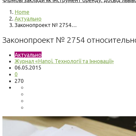
Фірмові заклади як інструмент бренду: досвід львів
Home
Актуально
Законопроект № 2754…
Законопроект № 2754 относительн
Актуально
Журнал «Напої. Технології та Інновації»
06.05.2015
0
270