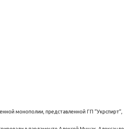
енной монополии, представленной ГП “Укрспирт”,
рировали в парламенте Алексей Мушак, Александр