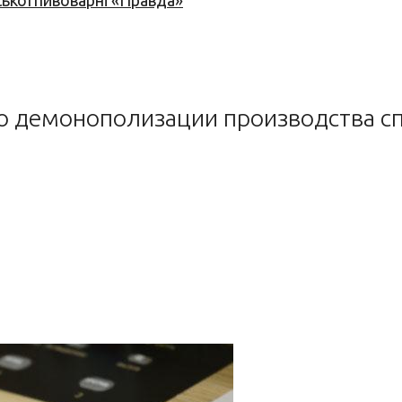
ської пивоварні «Правда»
о демонополизации производства с