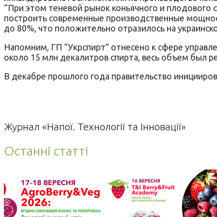
“При этом теневой рынок коньячного и плодового 
построить современные производственные мощност
до 80%, что положительно отразилось на украинско
Напомним, ГП “Укрспирт” отнесено к сфере управл
около 15 млн декалитров спирта, весь объем был р
В декабре прошлого года правительство иницииров
Журнал «Напої. Технології та Інновації»
Останні статті