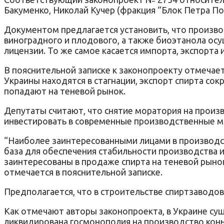
Бакуменко, Николай Кучер (фракция “Блок Петра По
Документом предлагается установить, что производ
виноградного и плодового, а также биоэтанола ос
лицензии. То же самое касается импорта, экспорта 
В пояснительной записке к законопроекту отмечае
Украины находятся в стагнации, экспорт спирта сок
попадают на теневой рынок.
Депутаты считают, что снятие моратория на произ
инвестировать в современные производственные м
“Наиболее заинтересованными лицами в производс
база для обеспечения стабильности производства и
заинтересованы в продаже спирта на теневой рынок
отмечается в пояснительной записке.
Предполагается, что в строительстве спиртзаводов
Как отмечают авторы законопроекта, в Украине су
ликвидирована госмонополия на производство конь