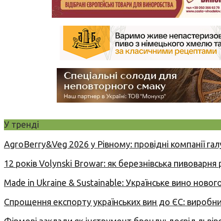
У тренді
AgroBerry&Veg 2026 у Рівному: провідні компанії гал
12 років Volynski Browar: як березнівська пивоварня
Made in Ukraine & Sustainable: Українське вино но
Спрощення експорту українських вин до ЄС: вироб