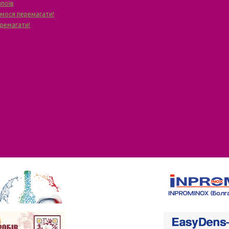
апоїв
чимося перемагати!
еремагати!