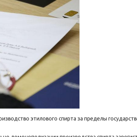
оизводство этилового спирта за пределы государств
но демонополизации производства спирта зарегист