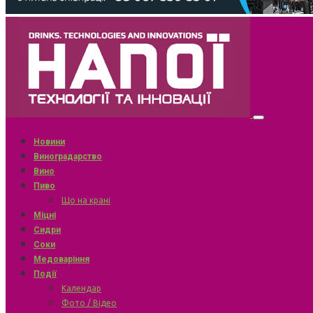
Новини
Виноградарство
Вино
Пиво
Що на крані
Міцні
Сидри
Соки
Медоваріння
Події
Календар
Фото / Відео