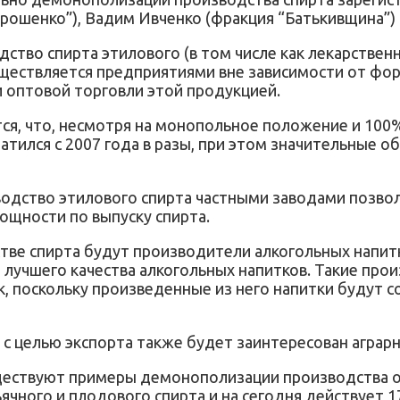
рошенко”), Вадим Ивченко (фракция “Батькивщина”) и
ство спирта этилового (в том числе как лекарствен
уществляется предприятиями вне зависимости от фо
и оптовой торговли этой продукцией.
тся, что, несмотря на монопольное положение и 100
ратился с 2007 года в разы, при этом значительные 
водство этилового спирта частными заводами позво
ощности по выпуску спирта.
тве спирта будут производители алкогольных напит
 лучшего качества алкогольных напитков. Такие пр
, поскольку произведенные из него напитки будут с
 с целью экспорта также будет заинтересован аграрн
ществуют примеры демонополизации производства от
ячного и плодового спирта и на сегодня действует 