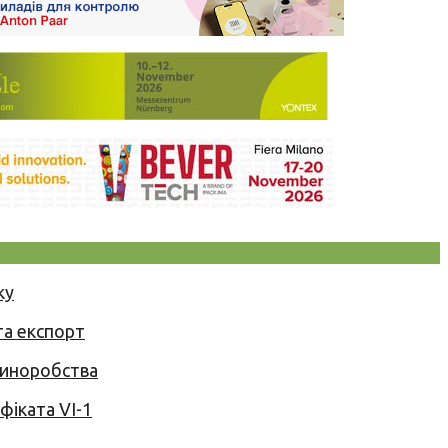
ку
та експорт
 виноробства
іката VI-1