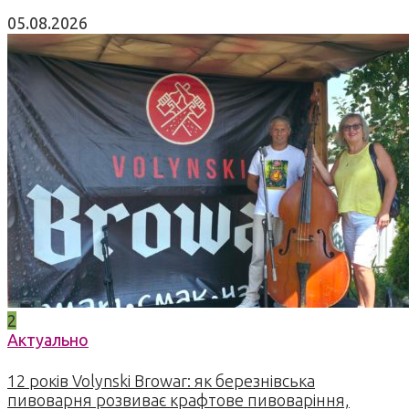
05.08.2026
2
Актуально
12 років Volynski Browar: як березнівська
пивоварня розвиває крафтове пивоваріння,