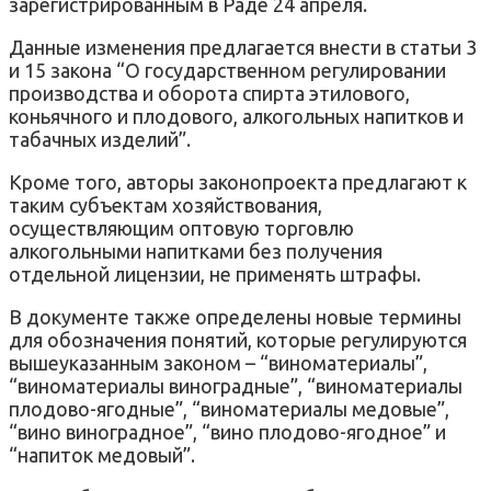
зарегистрированным в Раде 24 апреля.
Данные изменения предлагается внести в статьи 3
и 15 закона “О государственном регулировании
производства и оборота спирта этилового,
коньячного и плодового, алкогольных напитков и
табачных изделий”.
Кроме того, авторы законопроекта предлагают к
таким субъектам хозяйствования,
осуществляющим оптовую торговлю
алкогольными напитками без получения
отдельной лицензии, не применять штрафы.
В документе также определены новые термины
для обозначения понятий, которые регулируются
вышеуказанным законом – “виноматериалы”,
“виноматериалы виноградные”, “виноматериалы
плодово-ягодные”, “виноматериалы медовые”,
“вино виноградное”, “вино плодово-ягодное” и
“напиток медовый”.