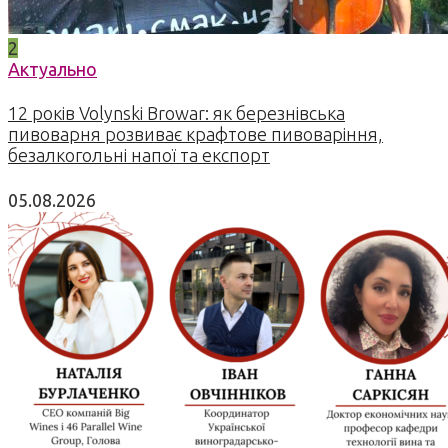
2
Актуально
12 років Volynski Browar: як березнівська
пивоварня розвиває крафтове пивоваріння,
безалкогольні напої та експорт
05.08.2026