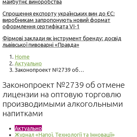
майбутнє виноробства
Спрощення експорту українських вин до ЄС:
виробникам запропонують новий формат
оформлення сертифіката VI-1
Фірмові заклади як інструмент бренду: досвід
львівської пивоварні «Правда»
Home
Актуально
Законопроект №2739 об…
Законопроект №2739 об отмене
лицензии на оптовую торговлю
производимыми алкогольными
напитками
Актуально
Журнал «Напої. Технології та Інновації»