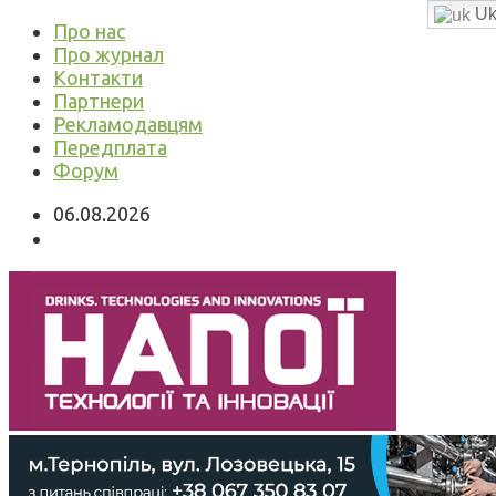
Uk
Про нас
Про журнал
Контакти
Партнери
Рекламодавцям
Передплата
Форум
06.08.2026