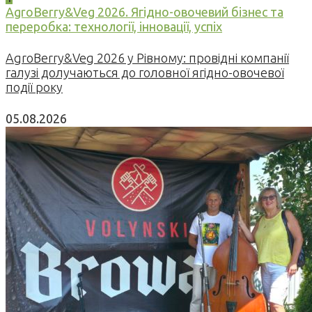
AgroBerry&Veg 2026. Ягідно-овочевий бізнес та
переробка: технології, інновації, успіх
AgroBerry&Veg 2026 у Рівному: провідні компанії
галузі долучаються до головної ягідно-овочевої
події року
05.08.2026