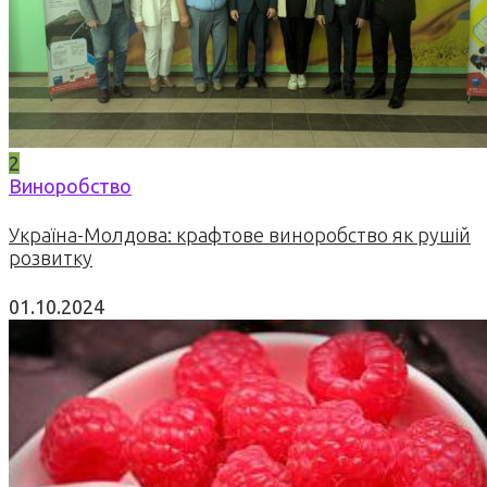
2
Виноробство
Україна-Молдова: крафтове виноробство як рушій
розвитку
01.10.2024