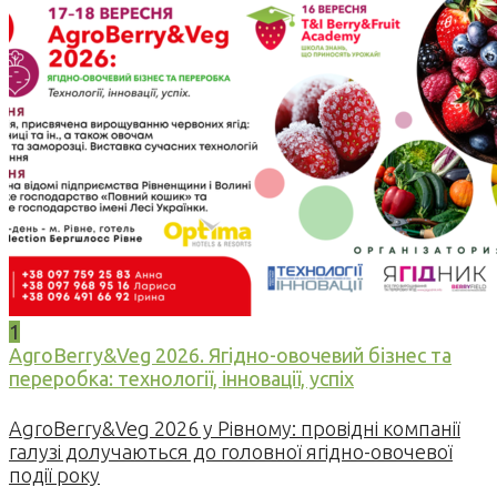
1
AgroBerry&Veg 2026. Ягідно-овочевий бізнес та
переробка: технології, інновації, успіх
AgroBerry&Veg 2026 у Рівному: провідні компанії
галузі долучаються до головної ягідно-овочевої
події року