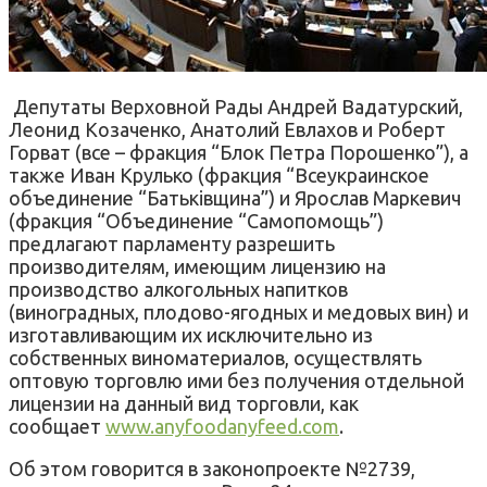
Депутаты Верховной Рады Андрей Вадатурский,
Леонид Козаченко, Анатолий Евлахов и Роберт
Горват (все – фракция “Блок Петра Порошенко”), а
также Иван Крулько (фракция “Всеукраинское
объединение “Батьківщина”) и Ярослав Маркевич
(фракция “Объединение “Самопомощь”)
предлагают парламенту разрешить
производителям, имеющим лицензию на
производство алкогольных напитков
(виноградных, плодово-ягодных и медовых вин) и
изготавливающим их исключительно из
собственных виноматериалов, осуществлять
оптовую торговлю ими без получения отдельной
лицензии на данный вид торговли, как
сообщает
www.anyfoodanyfeed.com
.
Об этом говорится в законопроекте №2739,