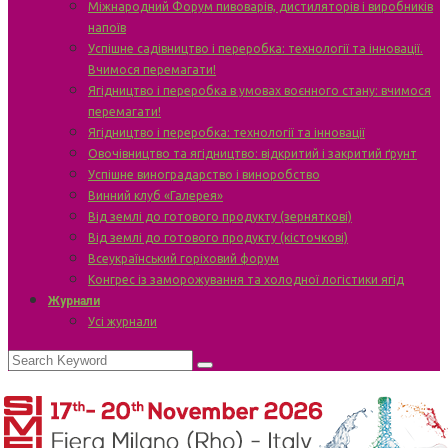
Міжнародний Форум пивоварів, дистиляторів і виробників
напоїв
Успішне садівництво і переробка: технології та інновації.
Вчимося перемагати!
Ягідництво і переробка в умовах воєнного стану: вчимося
перемагати!
Ягідництво і переробка: технології та інновації
Овочівництво та ягідництво: відкритий і закритий ґрунт
Успішне виноградарство і виноробство
Винний клуб «Галерея»
Від землі до готового продукту (зерняткові)
Від землі до готового продукту (кісточкові)
Всеукраїнський горіховий форум
Конгрес із заморожування та холодної логістики ягід
Журнали
Усі журнали