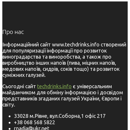
Про нас
Інформаційний сайт www.techdrinks.info створений
для популяризації інформації про розвиток
виноградарства та виноробства, а також про
виробництво інших напоїв (пива, міцних напоїв,
медових напоїв, сидрів, соків тощо) та розвиток
суміжних галузей.
Сьогодні сайт
techdrinks.info
є універсальним
майданчиком для обміну інформацією і досвідом
представників згаданих галузей України, Європи і
світу.
33028 м.Рівне, вул.Соборна,1 офіс 217
+38 068 568 5822
rnadia@ukr.net