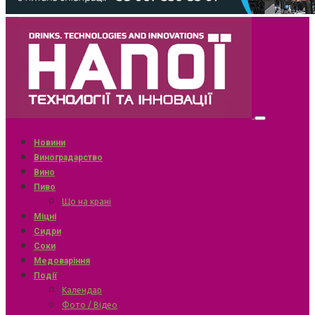
Новини
Виноградарство
Вино
Пиво
Що на крані
Міцні
Сидри
Соки
Медоваріння
Події
Календар
Фото / Відео