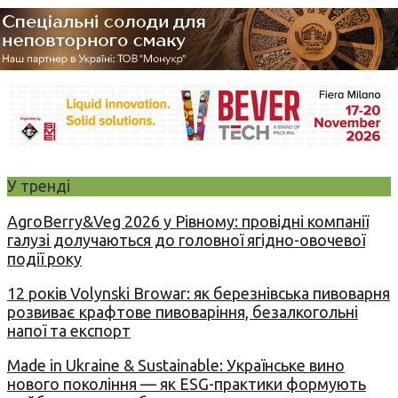
У тренді
AgroBerry&Veg 2026 у Рівному: провідні компанії
галузі долучаються до головної ягідно-овочевої
події року
12 років Volynski Browar: як березнівська пивоварня
розвиває крафтове пивоваріння, безалкогольні
напої та експорт
Made in Ukraine & Sustainable: Українське вино
нового покоління — як ESG-практики формують