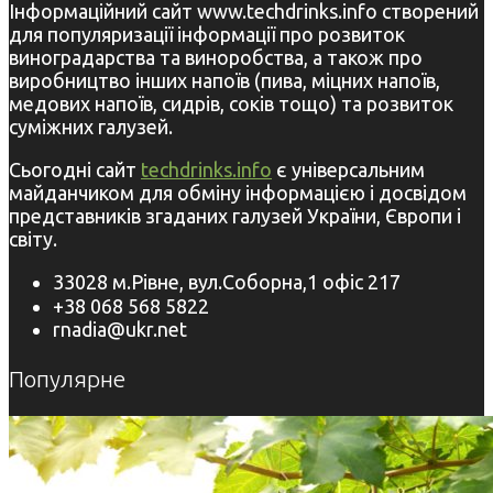
Інформаційний сайт www.techdrinks.info створений
для популяризації інформації про розвиток
виноградарства та виноробства, а також про
виробництво інших напоїв (пива, міцних напоїв,
медових напоїв, сидрів, соків тощо) та розвиток
суміжних галузей.
Сьогодні сайт
techdrinks.info
є універсальним
майданчиком для обміну інформацією і досвідом
представників згаданих галузей України, Європи і
світу.
33028 м.Рівне, вул.Соборна,1 офіс 217
+38 068 568 5822
rnadia@ukr.net
Популярне