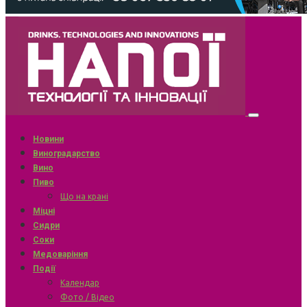
Новини
Виноградарство
Вино
Пиво
Що на крані
Міцні
Сидри
Соки
Медоваріння
Події
Календар
Фото / Відео