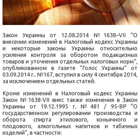
Закон
Украины
от
12.08.2014
№1638
–
VII “
О
внесении
изменений в Налоговый кодекс
Украины
и
некоторые законы
Украины
относительно
усиления контроля за
оборотом
подакцизных
товаров и
уточнения отдельных
налоговых
норм
“
,
опубликованном
в
газете
“
Голос
Украины
“
от
03.09.2014
г.
.
№167
,
вступил в силу
4 сентября 2014
,
за исключением
отдельных
статей
.
Кроме
изменений в Налоговый кодекс
Украины
Закон
№1638
-VII
внес
также
изменения в Закон
Украины
от
19.12.1995
г.
№481
/ 95-
ВР
“
О
государственном регулировании
производства и
оборота
спирта
этилового
,
коньячного
и
плодового
,
алкогольных
напитков
и
табачных
изделий
“, в частности
: