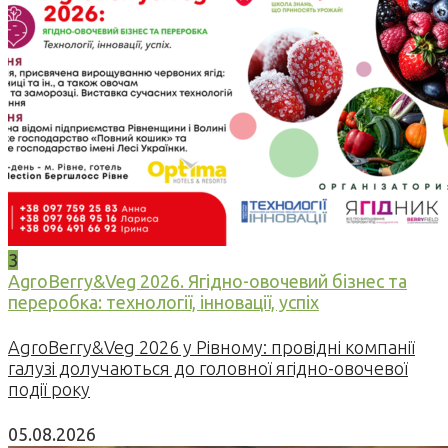
3
AgroBerry&Veg 2026. Ягідно-овочевий бізнес та
переробка: технології, інновації, успіх
AgroBerry&Veg 2026 у Рівному: провідні компанії
галузі долучаються до головної ягідно-овочевої
події року
05.08.2026