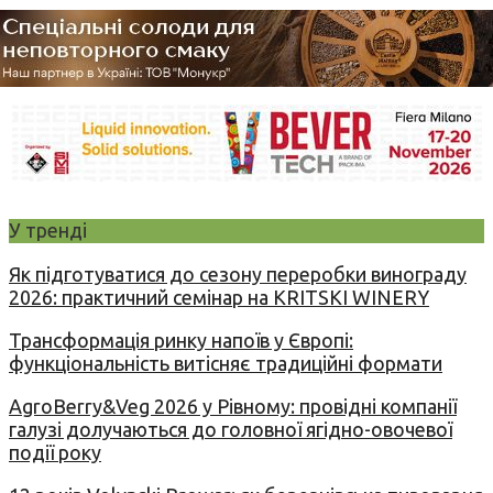
У тренді
Як підготуватися до сезону переробки винограду
2026: практичний семінар на KRITSKI WINERY
Трансформація ринку напоїв у Європі:
функціональність витісняє традиційні формати
AgroBerry&Veg 2026 у Рівному: провідні компанії
галузі долучаються до головної ягідно-овочевої
події року