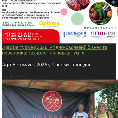
AgroBerry&Veg 2026. Ягідно-овочевий бізнес та
переробка: технології, інновації, успіх
AgroBerry&Veg 2026 у Рівному: провідні
05.08.2026