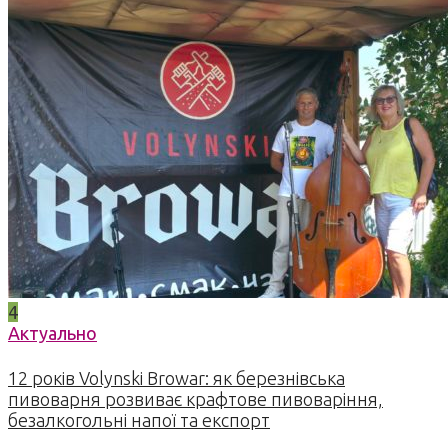
4
Актуально
12 років Volynski Browar: як березнівська
пивоварня розвиває крафтове пивоваріння,
безалкогольні напої та експорт