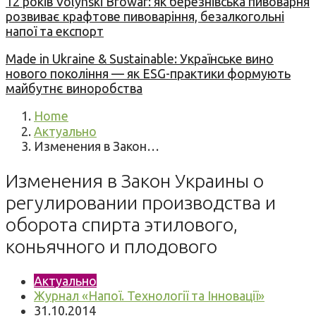
12 років Volynski Browar: як березнівська пивоварня
розвиває крафтове пивоваріння, безалкогольні
напої та експорт
Made in Ukraine & Sustainable: Українське вино
нового покоління — як ESG-практики формують
майбутнє виноробства
Home
Актуально
Изменения в Закон…
Изменения в Закон Украины о
регулировании производства и
оборота спирта этилового,
коньячного и плодового
Актуально
Журнал «Напої. Технології та Інновації»
31.10.2014