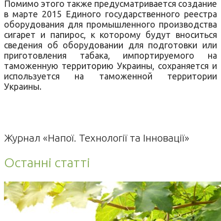
Помимо этого также
предусматривается создание
в
марте
2015
Единого
государственного
реестра
оборудования
для промышленного производства
сигарет
и
папирос
,
к которому
будут
вноситься
сведения
об оборудовании
для подготовки
или
приготовления табака,
импортируемого
на
таможенную
территорию
Украины
,
сохраняется
и
используется
на
таможенной
территории
Украины
.
Журнал «Напої. Технології та Інновації»
Останні статті