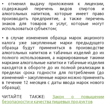
•
отменил
выдачу
приложения к
лицензии
,
содержащий
перечень
видов
спиртов и
алкогольных
напитков
,
которые имеет право
производить
предприятие
,
а
также
перечень
знаков
для товаров
и услуг
,
которые могут
использоваться
субъектом
;
•
в случае изменения
образца
марок
акцизного
налога
уже
закупленные марки
предыдущего
образца
будут применяться
в
производстве
алкогольных
напитков
и
табачных
изделий
до их
полного использования
,
а маркированные
такими
марками
алкогольные
напитки и
табачные
изделия
находятся в обороте до
их полной
реализации
в
пределах
срока годности
для потребления
(до
изменений
–
закупленные марки
можно
применять
в течение
12
месяцев
с даты ввода
марок
нового
образца
)
;
ЧИТАЙТЕ ТАКЖЕ:
Закон о повышении
безопасности и качества пищевых продуктов