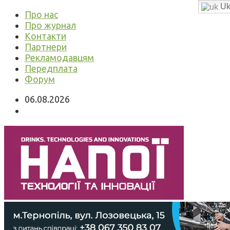
Uk
Про нас
Про журнал
Контакти
Партнери
Рекламодавцям
Передплата
Форум
06.08.2026