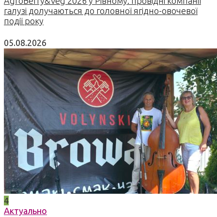
AgroBerry&Veg 2026 у Рівному: провідні компанії
галузі долучаються до головної ягідно-овочевої
події року
05.08.2026
4
Актуально