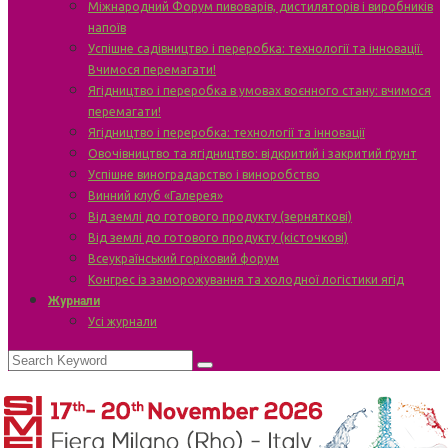
Міжнародний Форум пивоварів, дистиляторів і виробників
напоїв
Успішне садівництво і переробка: технології та інновації.
Вчимося перемагати!
Ягідництво і переробка в умовах воєнного стану: вчимося
перемагати!
Ягідництво і переробка: технології та інновації
Овочівництво та ягідництво: відкритий і закритий ґрунт
Успішне виноградарство і виноробство
Винний клуб «Галерея»
Від землі до готового продукту (зерняткові)
Від землі до готового продукту (кісточкові)
Всеукраїнський горіховий форум
Конгрес із заморожування та холодної логістики ягід
Журнали
Усі журнали