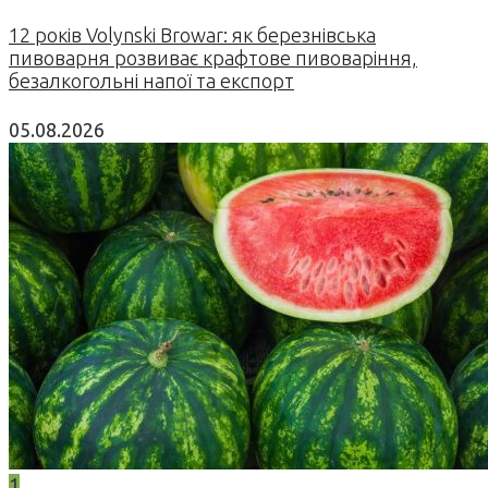
12 років Volynski Browar: як березнівська
пивоварня розвиває крафтове пивоваріння,
безалкогольні напої та експорт
05.08.2026
1