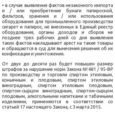
•
в случае выявления фактов
незаконного
импорта
и / или
приобретение бумаги
папиросной
,
фильтров
,
хранения
и / или
использования
оборудования
для промышленного производства
сигарет и папирос
,
не внесенных
в Единый реестр
оборудования,
органы
доходов
и сборов
не
позднее
трех
рабочих
дней
со дня
выявления
таких фактов
накладывают
арест
на такие
товары
и
обращаются
в суд для
вынесения решения
об их
конфискации
и
уничтожения.
От двух до
десяти
раз
будет
повышен размер
штрафов
за нарушение
норм
Закона
№481
/ 95-
ВР
по производству и
торговли спиртом этиловым,
коньячным
и плодовым
,
спиртом
этиловым
виноградным
,
спиртом
этиловым
плодовым
,
спиртом-
сырцом
виноградным
,
спиртом-
сырцом
плодовым
,
алкогольными
напитками и
табачными
изделиями,
применяются
в соответствии со
статьей
17 настоящего
Закона
,
с
3 марта 2015
.