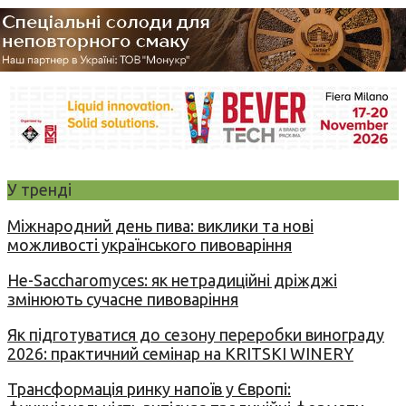
У тренді
Міжнародний день пива: виклики та нові
можливості українського пивоваріння
Не-Saccharomyces: як нетрадиційні дріжджі
змінюють сучасне пивоваріння
Як підготуватися до сезону переробки винограду
2026: практичний семінар на KRITSKI WINERY
Трансформація ринку напоїв у Європі: