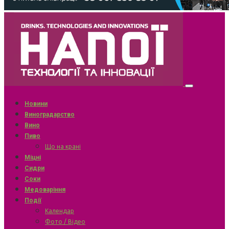
Новини
Виноградарство
Вино
Пиво
Що на крані
Міцні
Сидри
Соки
Медоваріння
Події
Календар
Фото / Відео