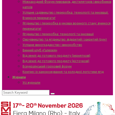
Міжнародний Форум пивоварів, дистиляторів і виробників
напоїв
Успішне садівництво і переробка: технології та інновації.
Вчимося перемагати!
Ягідництво і переробка в умовах воєнного стану: вчимося
перемагати!
Ягідництво і переробка: технології та інновації
Овочівництво та ягідництво: відкритий і закритий ґрунт
Успішне виноградарство і виноробство
Винний клуб «Галерея»
Від землі до готового продукту (зерняткові)
Від землі до готового продукту (кісточкові)
Всеукраїнський горіховий форум
Конгрес із заморожування та холодної логістики ягід
Журнали
Усі журнали