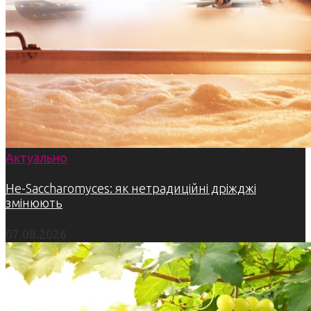
Актуально
Не-Saccharomyces: як нетрадиційні дріжджі
змінюють
07.08.2026