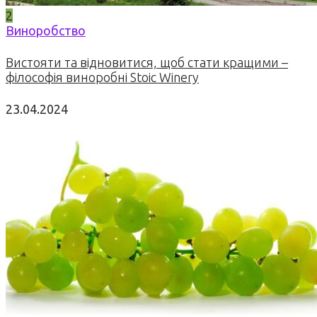
2
Виноробство
Вистояти та відновитися, щоб стати кращими –
філософія виноробні Stoic Winery
23.04.2024