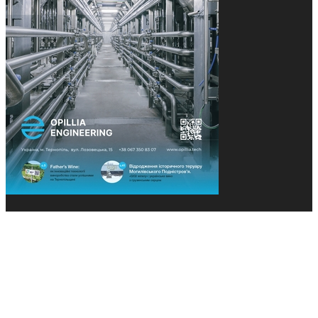
© 2013-2026 Засновники: Конєва К.В., Ящук Н.І.
Назва, концепція та дизайн проєктів медіагрупи
«Технології та Інновації» охороняється Законом
«Про авторське право». Редакція не відповідає за
тексти рекламних оголошень. Думка редакції
може не збігатися з точками зору авторів