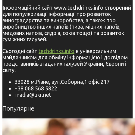
Інформаційний сайт www.techdrinks.info створений
для популяризації інформації про розвиток
виноградарства та виноробства, а також про
виробництво інших напоїв (пива, міцних напоїв,
медових напоїв, сидрів, соків тощо) та розвиток
суміжних галузей.
Сьогодні сайт
techdrinks.info
є універсальним
майданчиком для обміну інформацією і досвідом
представників згаданих галузей України, Європи і
світу.
33028 м.Рівне, вул.Соборна,1 офіс 217
+38 068 568 5822
rnadia@ukr.net
Популярне