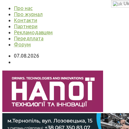
Uk
Про нас
Про журнал
Контакти
Партнери
Рекламодавцям
Передплата
Форум
07.08.2026