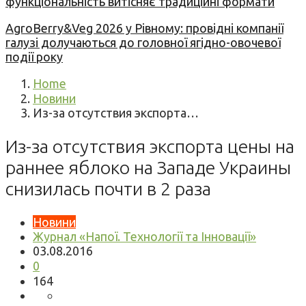
функціональність витісняє традиційні формати
AgroBerry&Veg 2026 у Рівному: провідні компанії
галузі долучаються до головної ягідно-овочевої
події року
Home
Новини
Из-за отсутствия экспорта…
Из-за отсутствия экспорта цены на
раннее яблоко на Западе Украины
снизилась почти в 2 раза
Новини
Журнал «Напої. Технології та Інновації»
03.08.2016
0
164