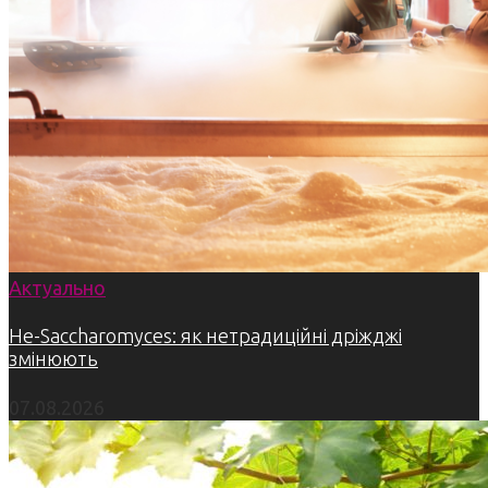
Актуально
Не-Saccharomyces: як нетрадиційні дріжджі
змінюють
07.08.2026