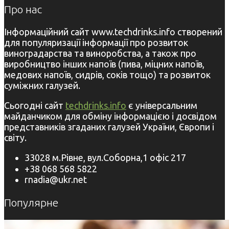
Про нас
Інформаційний сайт www.techdrinks.info створений
для популяризації інформації про розвиток
виноградарства та виноробства, а також про
виробництво інших напоїв (пива, міцних напоїв,
медових напоїв, сидрів, соків тощо) та розвиток
суміжних галузей.
Сьогодні сайт
techdrinks.info
є універсальним
майданчиком для обміну інформацією і досвідом
представників згаданих галузей України, Європи і
світу.
33028 м.Рівне, вул.Соборна,1 офіс 217
+38 068 568 5822
rnadia@ukr.net
Популярне