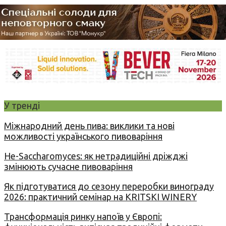
У тренді
Міжнародний день пива: виклики та нові
можливості українського пивоваріння
Не-Saccharomyces: як нетрадиційні дріжджі
змінюють сучасне пивоваріння
Як підготуватися до сезону переробки винограду
2026: практичний семінар на KRITSKI WINERY
Трансформація ринку напоїв у Європі: