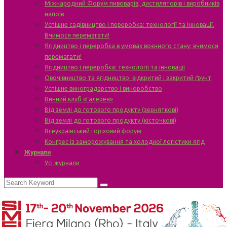
Міжнародний Форум пивоварів, дистиляторів і виробників
напоїв
Успішне садівництво і переробка: технології та інновації.
Вчимося перемагати!
Ягідництво і переробка в умовах воєнного стану: вчимося
перемагати!
Ягідництво і переробка: технології та інновації
Овочівництво та ягідництво: відкритий і закритий ґрунт
Успішне виноградарство і виноробство
Винний клуб «Галерея»
Від землі до готового продукту (зерняткові)
Від землі до готового продукту (кісточкові)
Всеукраїнський горіховий форум
Конгрес із заморожування та холодної логістики ягід
Журнали
Усі журнали