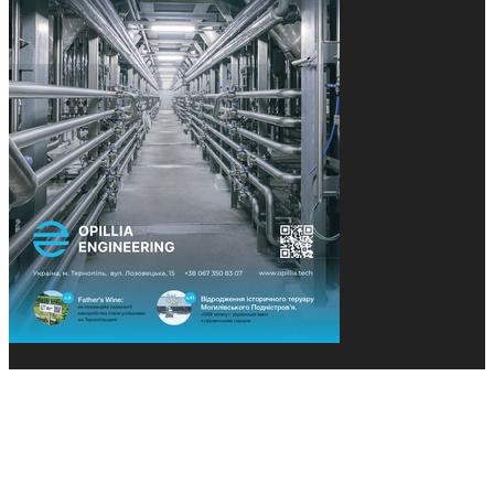
© 2013-2026 Засновники: Конєва К.В., Ящук Н.І.
Назва, концепція та дизайн проєктів медіагрупи
«Технології та Інновації» охороняється Законом
«Про авторське право». Редакція не відповідає за
тексти рекламних оголошень. Думка редакції