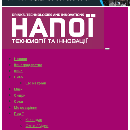
Новини
Виноградарство
Вино
Пиво
Що на крані
Міцні
Сидри
Соки
Медоваріння
Події
Календар
Фото / Відео