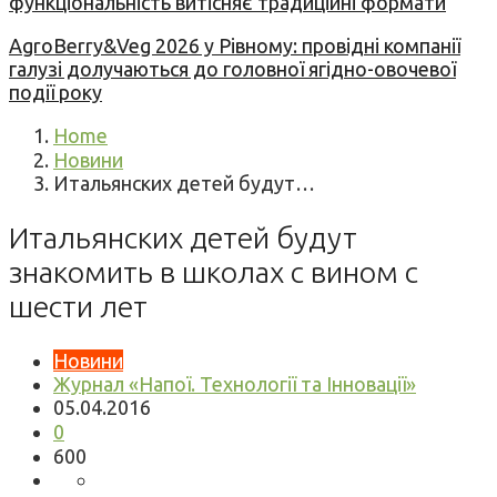
функціональність витісняє традиційні формати
AgroBerry&Veg 2026 у Рівному: провідні компанії
галузі долучаються до головної ягідно-овочевої
події року
Home
Новини
Итальянских детей будут…
Итальянских детей будут
знакомить в школах с вином с
шести лет
Новини
Журнал «Напої. Технології та Інновації»
05.04.2016
0
600