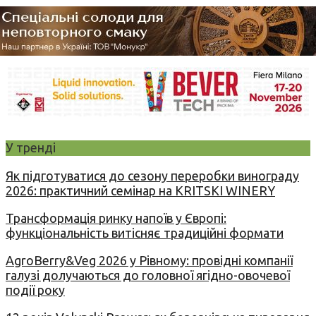
У тренді
Як підготуватися до сезону переробки винограду
2026: практичний семінар на KRITSKI WINERY
Трансформація ринку напоїв у Європі:
функціональність витісняє традиційні формати
AgroBerry&Veg 2026 у Рівному: провідні компанії
галузі долучаються до головної ягідно-овочевої
події року