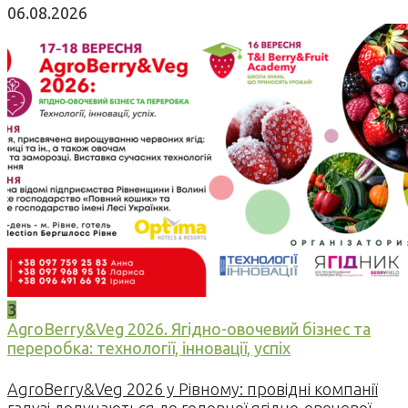
06.08.2026
3
AgroBerry&Veg 2026. Ягідно-овочевий бізнес та
переробка: технології, інновації, успіх
AgroBerry&Veg 2026 у Рівному: провідні компанії
галузі долучаються до головної ягідно-овочевої