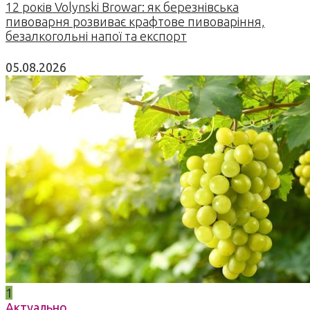
12 років Volynski Browar: як березнівська
пивоварня розвиває крафтове пивоваріння,
безалкогольні напої та експорт
05.08.2026
1
Актуально