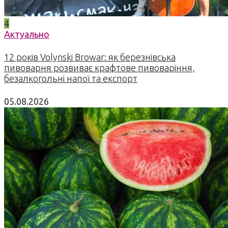
4
Актуально
12 років Volynski Browar: як березнівська
пивоварня розвиває крафтове пивоваріння,
безалкогольні напої та експорт
05.08.2026