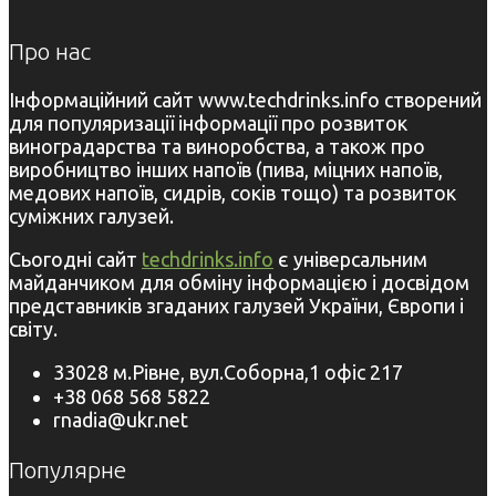
Про нас
Інформаційний сайт www.techdrinks.info створений
для популяризації інформації про розвиток
виноградарства та виноробства, а також про
виробництво інших напоїв (пива, міцних напоїв,
медових напоїв, сидрів, соків тощо) та розвиток
суміжних галузей.
Сьогодні сайт
techdrinks.info
є універсальним
майданчиком для обміну інформацією і досвідом
представників згаданих галузей України, Європи і
світу.
33028 м.Рівне, вул.Соборна,1 офіс 217
+38 068 568 5822
rnadia@ukr.net
Популярне