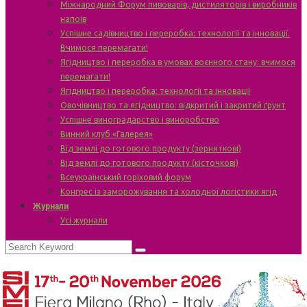
Міжнародний Форум пивоварів, дистиляторів і виробників
напоїв
Успішне садівництво і переробка: технології та інновації.
Вчимося перемагати!
Ягідництво і переробка в умовах воєнного стану: вчимося
перемагати!
Ягідництво і переробка: технології та інновації
Овочівництво та ягідництво: відкритий і закритий ґрунт
Успішне виноградарство і виноробство
Винний клуб «Галерея»
Від землі до готового продукту (зерняткові)
Від землі до готового продукту (кісточкові)
Всеукраїнський горіховий форум
Конгрес із заморожування та холодної логістики ягід
Журнали
Усі журнали