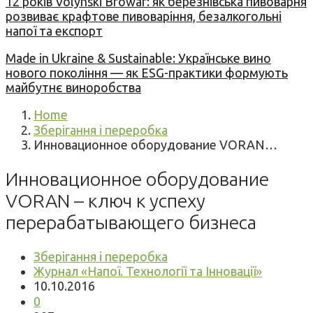
12 років Volynski Browar: як березнівська пивоварня
розвиває крафтове пивоваріння, безалкогольні
напої та експорт
Made in Ukraine & Sustainable: Українське вино
нового покоління — як ESG-практики формують
майбутнє виноробства
Home
Зберігання і переробка
Инновационное оборудование VORAN…
Инновационное оборудование
VORAN – ключ к успеху
перерабатывающего бизнеса
Зберігання і переробка
Журнал «Напої. Технології та Інновації»
10.10.2016
0