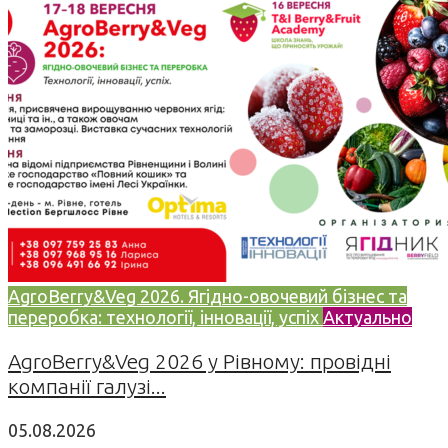
AgroBerry&Veg 2026. Ягідно-овочевий бізнес та
переробка: технології, інновації, успіх
Актуально
AgroBerry&Veg 2026 у Рівному: провідні
компанії галузі...
05.08.2026