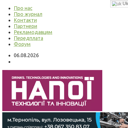
Uk
Про нас
Про журнал
Контакти
Партнери
Рекламодавцям
Передплата
Форум
06.08.2026