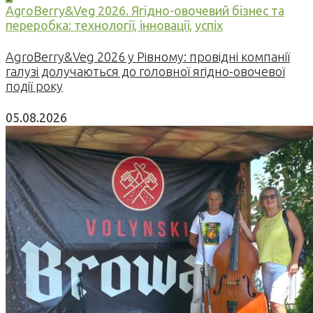
AgroBerry&Veg 2026. Ягідно-овочевий бізнес та
переробка: технології, інновації, успіх
AgroBerry&Veg 2026 у Рівному: провідні компанії
галузі долучаються до головної ягідно-овочевої
події року
05.08.2026