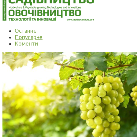
Останнє
Популярне
Коменти