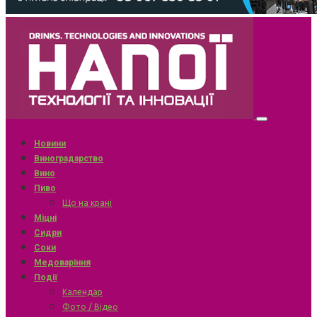
Новини
Виноградарство
Вино
Пиво
Що на крані
Міцні
Сидри
Соки
Медоваріння
Події
Календар
Фото / Відео