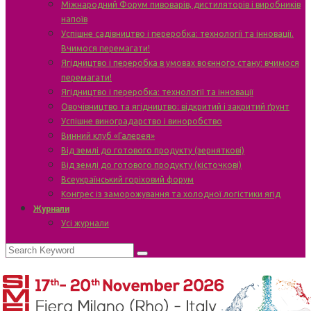
Міжнародний Форум пивоварів, дистиляторів і виробників
напоїв
Успішне садівництво і переробка: технології та інновації.
Вчимося перемагати!
Ягідництво і переробка в умовах воєнного стану: вчимося
перемагати!
Ягідництво і переробка: технології та інновації
Овочівництво та ягідництво: відкритий і закритий ґрунт
Успішне виноградарство і виноробство
Винний клуб «Галерея»
Від землі до готового продукту (зерняткові)
Від землі до готового продукту (кісточкові)
Всеукраїнський горіховий форум
Конгрес із заморожування та холодної логістики ягід
Журнали
Усі журнали