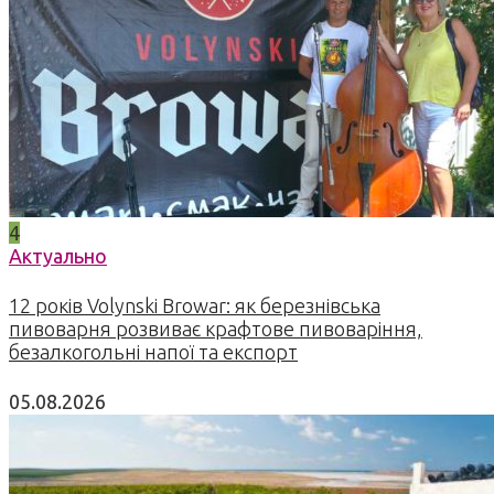
4
Актуально
12 років Volynski Browar: як березнівська
пивоварня розвиває крафтове пивоваріння,
безалкогольні напої та експорт
05.08.2026