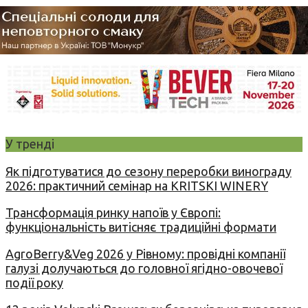
У тренді
Як підготуватися до сезону переробки винограду
2026: практичний семінар на KRITSKI WINERY
Трансформація ринку напоїв у Європі:
функціональність витісняє традиційні формати
AgroBerry&Veg 2026 у Рівному: провідні компанії
галузі долучаються до головної ягідно-овочевої
події року