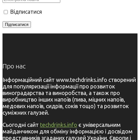
Відписатися
Про нас
Інформаційний сайт www.techdrinks.info створений
для популяризації інформації про розвиток
виноградарства та виноробства, а також про
виробництво інших напоїв (пива, міцних напоїв,
медових напоїв, сидрів, соків тощо) та розвиток
суміжних галузей.
Сьогодні сайт
techdrinks.info
є універсальним
майданчиком для обміну інформацією і досвідом
представників згаданих галузей України, Європи і