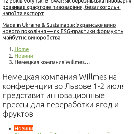
12 років Volynski Browar: як березнівська пивоварня
розвиває крафтове пивоваріння, безалкогольні
напої та експорт
Made in Ukraine & Sustainable: Українське вино
нового покоління — як ESG-практики формують
майбутнє виноробства
Home
Новини
Немецкая компания Willmes…
Немецкая компания Willmes на
конференции во Львове 1-2 июля
представит инновационные
прессы для переработки ягод и
фруктов
Новини