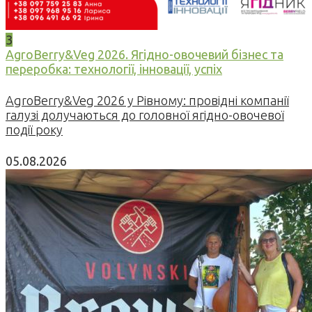
3
AgroBerry&Veg 2026. Ягідно-овочевий бізнес та
переробка: технології, інновації, успіх
AgroBerry&Veg 2026 у Рівному: провідні компанії
галузі долучаються до головної ягідно-овочевої
події року
05.08.2026