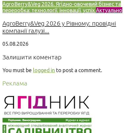
AgroBerry&Veg 2026. Ягідно-овочевий бізнес та
переробка: технології, інновації, успіх
Актуально
AgroBerry&Veg 2026 у Рівному: провідні
компанії галузі...
05.08.2026
Залишити коментар
You must be
logged in
to post a comment.
Реклама