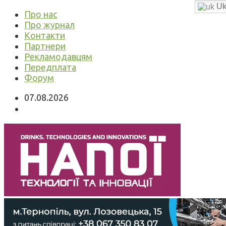
Uk
Про нас
Про журнал
Контакти
Партнери
Рекламодавцям
Передплата
Форум
07.08.2026