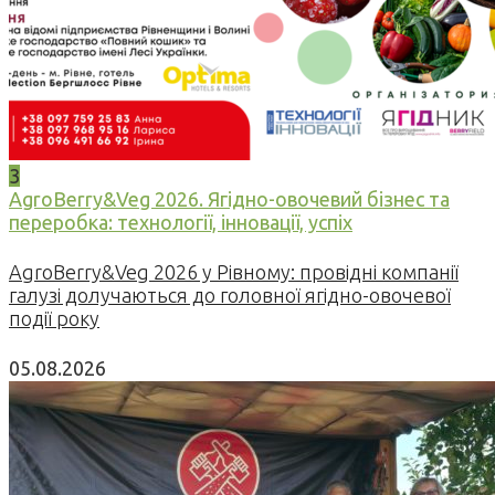
3
AgroBerry&Veg 2026. Ягідно-овочевий бізнес та
переробка: технології, інновації, успіх
AgroBerry&Veg 2026 у Рівному: провідні компанії
галузі долучаються до головної ягідно-овочевої
події року
05.08.2026