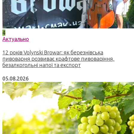
4
Актуально
12 років Volynski Browar: як березнівська
пивоварня розвиває крафтове пивоваріння,
безалкогольні напої та експорт
05.08.2026