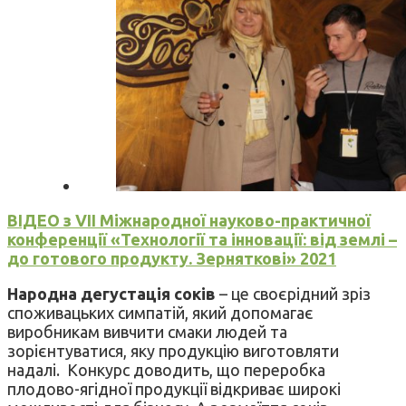
ВІДЕО з VII Міжнародної науково-практичної
конференції «Технології та інновації: від землі –
до готового продукту. Зерняткові» 2021
Народна дегустація соків
– це своєрідний зріз
споживацьких симпатій, який допомагає
виробникам вивчити смаки людей та
зорієнтуватися, яку продукцію виготовляти
надалі. Конкурс доводить, що переробка
плодово-ягідної продукції відкриває широкі