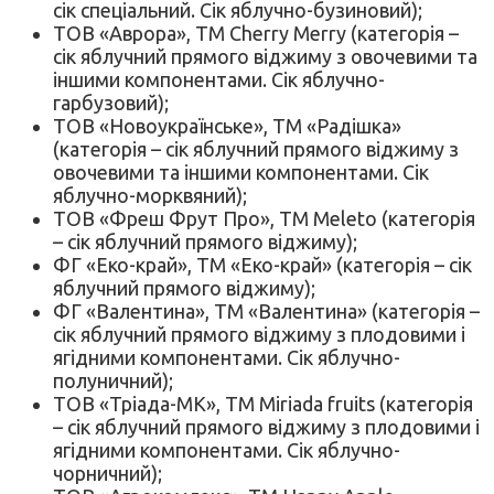
сік спеціальний. Сік яблучно-бузиновий);
ТОВ «Аврора», ТМ Cherry Merry (категорія –
сік яблучний прямого віджиму з овочевими та
іншими компонентами. Сік яблучно-
гарбузовий);
ТОВ «Новоукраїнське», ТМ «Радішка»
(категорія – сік яблучний прямого віджиму з
овочевими та іншими компонентами. Сік
яблучно-морквяний);
ТОВ «Фреш Фрут Про», ТМ Meleto (категорія
– сік яблучний прямого віджиму);
ФГ «Еко-край», ТМ «Еко-край» (категорія – сік
яблучний прямого віджиму);
ФГ «Валентина», ТМ «Валентина» (категорія –
сік яблучний прямого віджиму з плодовими і
ягідними компонентами. Сік яблучно-
полуничний);
ТОВ «Тріада-МК», ТМ Miriada fruits (категорія
– сік яблучний прямого віджиму з плодовими і
ягідними компонентами. Сік яблучно-
чорничний);