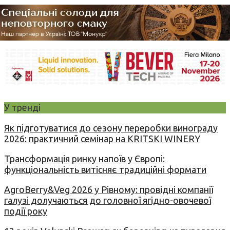
У тренді
Як підготуватися до сезону переробки винограду
2026: практичний семінар на KRITSKI WINERY
Трансформація ринку напоїв у Європі:
функціональність витісняє традиційні формати
AgroBerry&Veg 2026 у Рівному: провідні компанії
галузі долучаються до головної ягідно-овочевої
події року