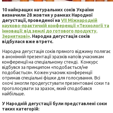
10 найкращих натуральних соків України
визначили 28 жовтня у рамках Народної
дегустації, проведеної на
VII Міжнародній
науково-практичній конференції «Технології та
інновації: від землі до готового продукту.
Зерняткові»
. Народна дегустація соків
відбулася вже втретє.
Народна дегустація соків прямого віджиму полягає
в анонімній презентації зразків напоїв учасникам
конференції на спеціальному стенді. Конкурс
відбувся за принципом «подобається/не
подобається». Кожен учасник конференції
отримав спеціальні фішки для голосування. Всі
охочі змогли продегустувати презентовані соки та
проголосувати за зразок, який сподобався
найбільше.
У Народній дегустації були представлені соки
таких категорій: