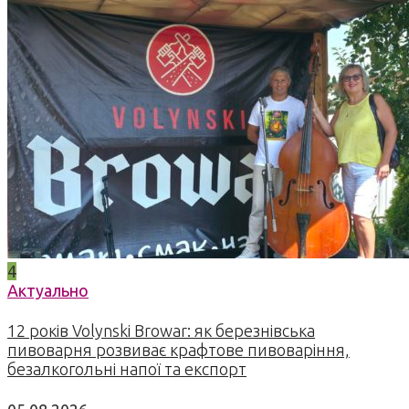
4
Актуально
12 років Volynski Browar: як березнівська
пивоварня розвиває крафтове пивоваріння,
безалкогольні напої та експорт