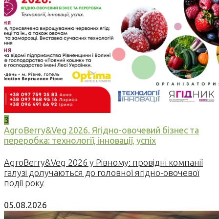
3
AgroBerry&Veg 2026. Ягідно-овочевий бізнес та
переробка: технології, інновації, успіх
AgroBerry&Veg 2026 у Рівному: провідні компанії
галузі долучаються до головної ягідно-овочевої
події року
05.08.2026