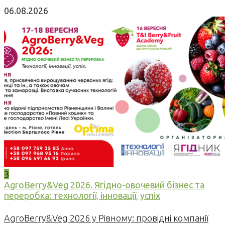
06.08.2026
3
AgroBerry&Veg 2026. Ягідно-овочевий бізнес та
переробка: технології, інновації, успіх
AgroBerry&Veg 2026 у Рівному: провідні компанії