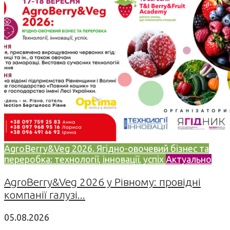
AgroBerry&Veg 2026. Ягідно-овочевий бізнес та
переробка: технології, інновації, успіх
Актуально
AgroBerry&Veg 2026 у Рівному: провідні
компанії галузі...
05.08.2026