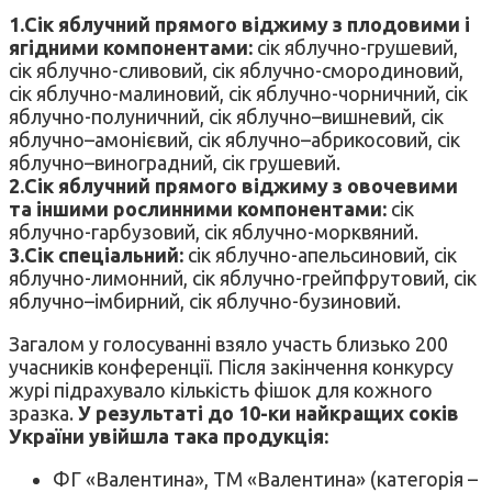
1.Сік яблучний прямого віджиму з плодовими і
ягідними компонентами:
сік яблучно-грушевий,
сік яблучно-сливовий, сік яблучно-смородиновий,
сік яблучно-малиновий, сік яблучно-чорничний, сік
яблучно-полуничний, сік яблучно–вишневий, сік
яблучно–амонієвий, сік яблучно–абрикосовий, сік
яблучно–виноградний, сік грушевий.
2.Сік яблучний прямого віджиму з овочевими
та іншими рослинними компонентами:
сік
яблучно-гарбузовий, сік яблучно-морквяний.
3.Сік спеціальний:
сік яблучно-апельсиновий, сік
яблучно-лимонний, сік яблучно-грейпфрутовий, сік
яблучно–імбирний, сік яблучно-бузиновий.
Загалом у голосуванні взяло участь близько 200
учасників конференції. Після закінчення конкурсу
журі підрахувало кількість фішок для кожного
зразка.
У результаті до 10-ки найкращих соків
України увійшла така продукція:
ФГ «Валентина», ТМ «Валентина» (категорія –