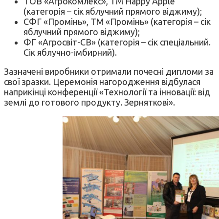
ТОВ «Агрокомлекс», ТМ Happy Apple
(категорія – сік яблучний прямого віджиму);
СФГ «Промінь», ТМ «Промінь» (категорія – сік
яблучний прямого віджиму);
ФГ «Агросвіт-СВ» (категорія – сік спеціальний.
Сік яблучно-імбирний).
Зазначені виробники отримали почесні дипломи за
свої зразки. Церемонія нагородження відбулася
наприкінці конференції «Технології та інновації: від
землі до готового продукту. Зерняткові».