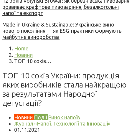
12 років Volynski Browar: як березнівська пивоварня
розвиває крафтове пивоваріння, безалкогольні
напої та експорт
Made in Ukraine & Sustainable: Українське вино
нового покоління — як ESG-практики формують
майбутнє виноробства
Home
Новини
ТОП 10 соків…
ТОП 10 соків України: продукція
яких виробників стала найкращою
за результатами Народної
дегустації?
Новини
Події
Ринок напоїв
Журнал «Напої. Технології та Інновації»
01.11.2021