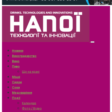
Новини
Виноградарство
Вино
Пиво
Що на крані
Міцні
Сидри
Соки
Медоваріння
Події
Календар
Фото / Відео