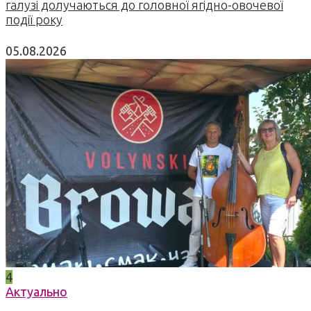
галузі долучаються до головної ягідно-овочевої
події року
05.08.2026
4
Актуально