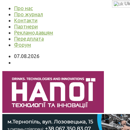
Uk
Про нас
Про журнал
Контакти
Партнери
Рекламодавцям
Передплата
Форум
07.08.2026