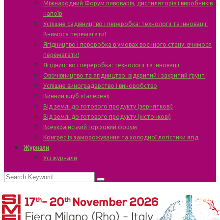
Міжнародний Форум пивоварів, дистиляторів і виробників
напоїв
Успішне садівництво і переробка: технології та інновації.
Вчимося перемагати!
Ягідництво і переробка в умовах воєнного стану: вчимося
перемагати!
Ягідництво і переробка: технології та інновації
Овочівництво та ягідництво: відкритий і закритий ґрунт
Успішне виноградарство і виноробство
Винний клуб «Галерея»
Від землі до готового продукту (зерняткові)
Від землі до готового продукту (кісточкові)
Всеукраїнський горіховий форум
Конгрес із заморожування та холодної логістики ягід
Журнали
Усі журнали