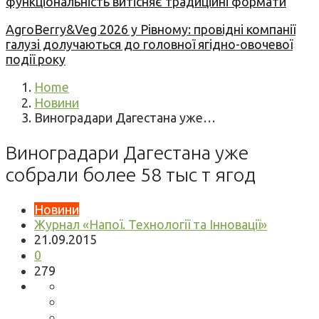
функціональність витісняє традиційні формати
AgroBerry&Veg 2026 у Рівному: провідні компанії
галузі долучаються до головної ягідно-овочевої
події року
Home
Новини
Виноградари Дагестана уже…
Виноградари Дагестана уже
собрали более 58 тыс т ягод
Новини
Журнал «Напої. Технології та Інновації»
21.09.2015
0
279