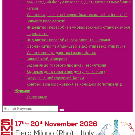
Міжнародний Форум пивоварів, дистиляторів і виробників
напоїв
Успішне садівництво і переробка: технології та інновації.
Вчимося перемагати!
Ягідництво і переробка в умовах воєнного стану: вчимося
перемагати!
Ягідництво і переробка: технології та інновації
Овочівництво та ягідництво: відкритий і закритий ґрунт
Успішне виноградарство і виноробство
Винний клуб «Галерея»
Від землі до готового продукту (зерняткові)
Від землі до готового продукту (кісточкові)
Всеукраїнський горіховий форум
Конгрес із заморожування та холодної логістики ягід
Журнали
Усі журнали