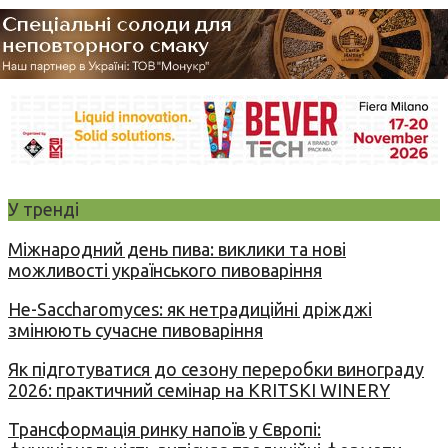
У тренді
Міжнародний день пива: виклики та нові
можливості українського пивоваріння
Не-Saccharomyces: як нетрадиційні дріжджі
змінюють сучасне пивоваріння
Як підготуватися до сезону переробки винограду
2026: практичний семінар на KRITSKI WINERY
Трансформація ринку напоїв у Європі: