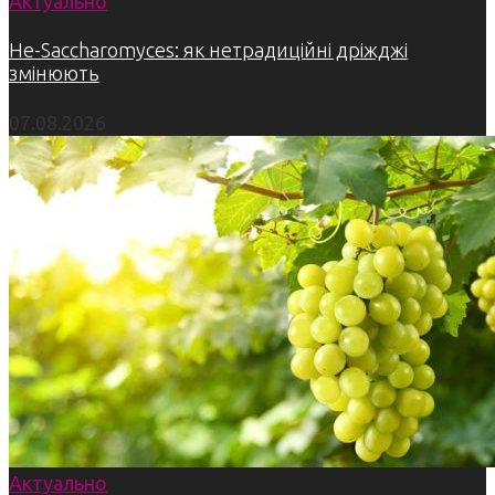
Актуально
Не-Saccharomyces: як нетрадиційні дріжджі
змінюють
07.08.2026
Актуально