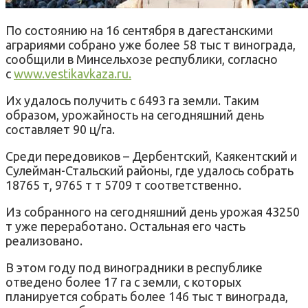
По состоянию на 16 сентября в дагестанскими
аграриями собрано уже более 58 тыс т винограда,
сообщили в Минсельхозе республики, согласно
с
www.vestikavkaza.ru.
Их удалось получить с 6493 га земли. Таким
образом, урожайность на сегодняшний день
составляет 90 ц/га.
Среди передовиков – Дербентский, Каякентский и
Сулейман-Стальский районы, где удалось собрать
18765 т, 9765 т т 5709 т соответственно.
Из собранного на сегодняшний день урожая 43250
т уже переработано. Остальная его часть
реализовано.
В этом году под виноградники в республике
отведено более 17 га с земли, с которых
планируется собрать более 146 тыс т винограда,