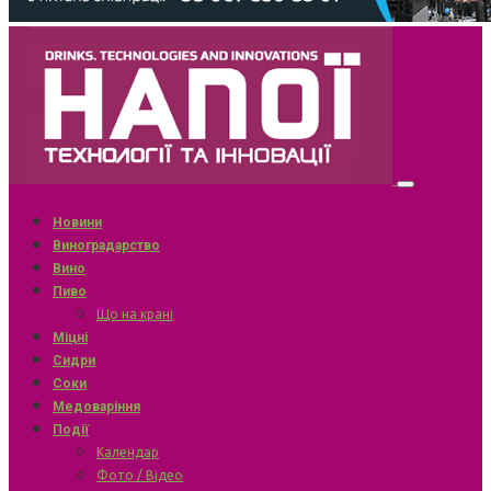
Новини
Виноградарство
Вино
Пиво
Що на крані
Міцні
Сидри
Соки
Медоваріння
Події
Календар
Фото / Відео