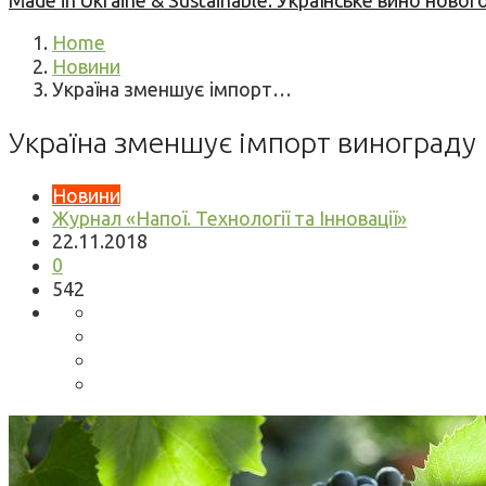
Made in Ukraine & Sustainable: Українське вино но
Home
Новини
Україна зменшує імпорт…
Україна зменшує імпорт винограду
Новини
Журнал «Напої. Технології та Інновації»
22.11.2018
0
542