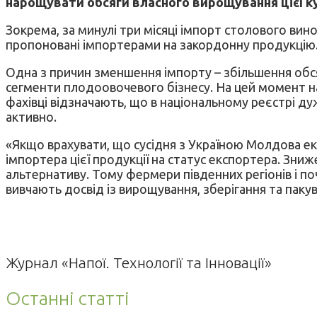
нарощувати обсяги власного вирощування цієї ку
Зокрема, за минулі три місяці імпорт столового вин
пропоновані імпортерами на закордонну продукцію
Одна з причин зменшення імпорту – збільшення обсяг
сегменти плодоовочевого бізнесу. На цей момент на
фахівці відзначають, що в національному реєстрі ду
активно.
«Якщо врахувати, що сусідня з Україною Молдова екс
імпортера цієї продукції на статус експортера. Зниже
альтернативу. Тому фермери південних регіонів і по
вивчають досвід із вирощування, зберігання та пакув
Журнал «Напої. Технології та Інновації»
Останні статті