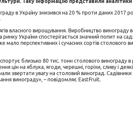
льтури. Таку інформацію представили аналітики E
ограду в Україну знизився на 20 % проти даних 2017 р
.
ів власного вирощування. Виробництво винограду в Ук
 ринку України спостерігається значний попит на са
же мало перспективних і сучасних сортів столового в
портує близько 80 тис. тонн столового винограду в р
ння цін на яблука, ягоди, черешні, горіхи, сливу і дея
чали звертати увагу на столовий виноград. Садівники
ання винограду», – повідомляє EastFruit.