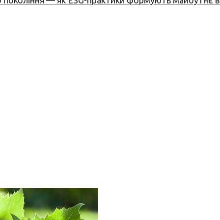
вого покоління — як ESG-практики формують майбутнє