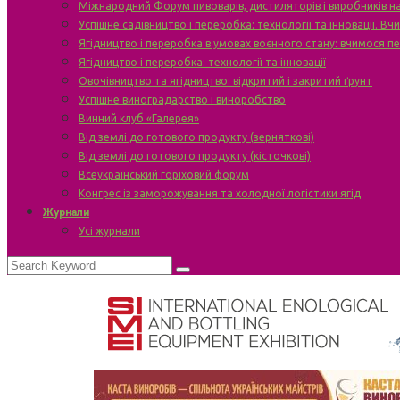
Міжнародний Форум пивоварів, дистиляторів і виробників н
Успішне садівництво і переробка: технології та інновації. В
Ягідництво і переробка в умовах воєнного стану: вчимося п
Ягідництво і переробка: технології та інновації
Овочівництво та ягідництво: відкритий і закритий ґрунт
Успішне виноградарство і виноробство
Винний клуб «Галерея»
Від землі до готового продукту (зерняткові)
Від землі до готового продукту (кісточкові)
Всеукраїнський горіховий форум
Конгрес із заморожування та холодної логістики ягід
Журнали
Усі журнали