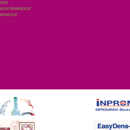
апоїв
чимося перемагати!
еремагати!