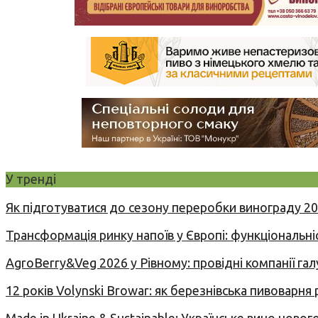
У тренді
Як підготуватися до сезону переробки винограду 2
Трансформація ринку напоїв у Європі: функціональні
AgroBerry&Veg 2026 у Рівному: провідні компанії гал
12 років Volynski Browar: як березнівська пивоварня