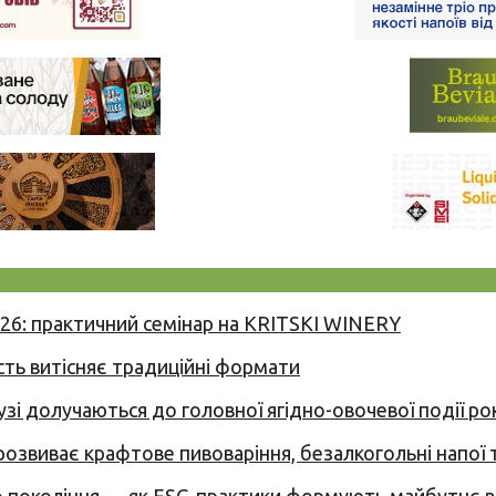
026: практичний семінар на KRITSKI WINERY
сть витісняє традиційні формати
узі долучаються до головної ягідно-овочевої події ро
 розвиває крафтове пивоваріння, безалкогольні напої 