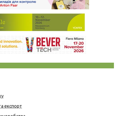
ку
та експорт