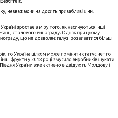
astFruit.
оку, незважаючи на досить привабливі ціни,
раїні зростає в міру того, як насичуються інші
джанці столового винограду. Однак при цьому
инограду, що не дозволяє галузі розвиватися більш
ік, то Україна цілком може поміняти статус нетто-
кі інші фрукти у 2018 році змусило виробників шукати
 Півдня України вже активно відвідують Молдову і