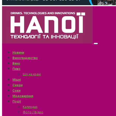
Новини
Виноградарство
Вино
Пиво
Що на крані
Міцні
Сидри
Соки
Медоваріння
Події
Календар
Фото / Відео