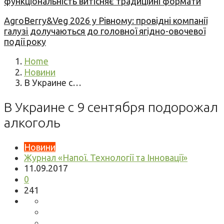
функціональність витісняє традиційні формати
AgroBerry&Veg 2026 у Рівному: провідні компанії
галузі долучаються до головної ягідно-овочевої
події року
Home
Новини
В Украине с…
В Украине с 9 сентября подорожал
алкоголь
Новини
Журнал «Напої. Технології та Інновації»
11.09.2017
0
241