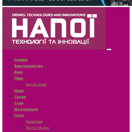
Новини
Виноградарство
Вино
Пиво
Що на крані
Міцні
Сидри
Соки
Медоваріння
Події
Календар
Фото / Відео