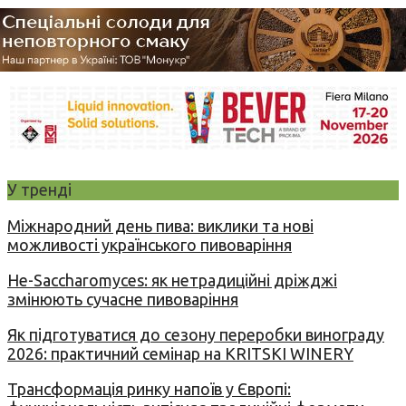
У тренді
Міжнародний день пива: виклики та нові
можливості українського пивоваріння
Не-Saccharomyces: як нетрадиційні дріжджі
змінюють сучасне пивоваріння
Як підготуватися до сезону переробки винограду
2026: практичний семінар на KRITSKI WINERY
Трансформація ринку напоїв у Європі: