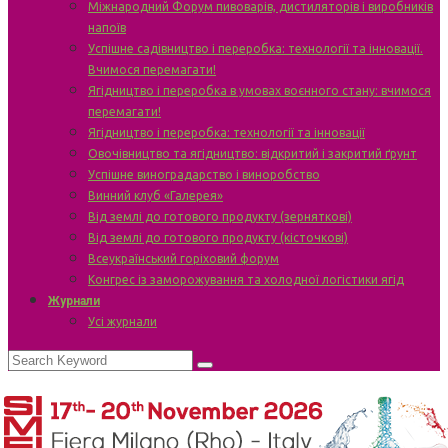
Міжнародний Форум пивоварів, дистиляторів і виробників
напоїв
Успішне садівництво і переробка: технології та інновації.
Вчимося перемагати!
Ягідництво і переробка в умовах воєнного стану: вчимося
перемагати!
Ягідництво і переробка: технології та інновації
Овочівництво та ягідництво: відкритий і закритий ґрунт
Успішне виноградарство і виноробство
Винний клуб «Галерея»
Від землі до готового продукту (зерняткові)
Від землі до готового продукту (кісточкові)
Всеукраїнський горіховий форум
Конгрес із заморожування та холодної логістики ягід
Журнали
Усі журнали