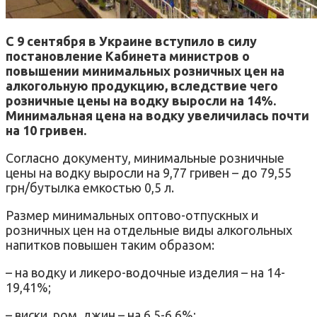
С 9 сентября в Украине вступило в силу
постановление Кабинета министров о
повышении минимальных розничных цен на
алкогольную продукцию, вследствие чего
розничные цены на водку выросли на 14%.
Минимальная цена на водку увеличилась почти
на 10 гривен.
Согласно документу, минимальные розничные
цены на водку выросли на 9,77 гривен – до 79,55
грн/бутылка емкостью 0,5 л.
Размер минимальных оптово-отпускных и
розничных цен на отдельные виды алкогольных
напитков повышен таким образом:
– на водку и ликеро-водочные изделия – на 14-
19,41%;
– виски, ром, джин – на 6,5-6,6%;