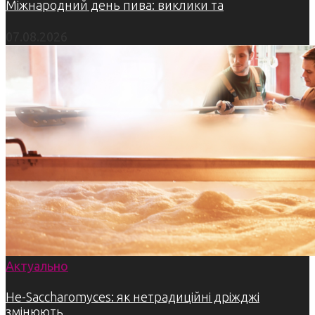
Міжнародний день пива: виклики та
07.08.2026
Актуально
Не-Saccharomyces: як нетрадиційні дріжджі
змінюють