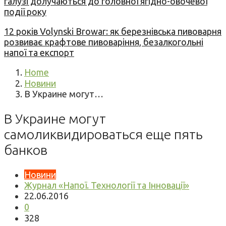
галузі долучаються до головної ягідно-овочевої
події року
12 років Volynski Browar: як березнівська пивоварня
розвиває крафтове пивоваріння, безалкогольні
напої та експорт
Home
Новини
В Украине могут…
В Украине могут
самоликвидироваться еще пять
банков
Новини
Журнал «Напої. Технології та Інновації»
22.06.2016
0
328