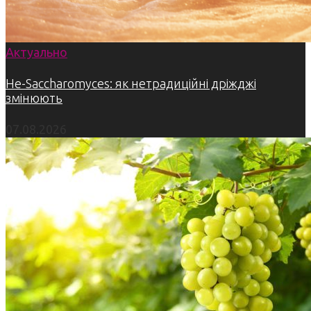
Актуально
Не-Saccharomyces: як нетрадиційні дріжджі
змінюють
07.08.2026