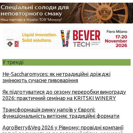
У тренді
Не-Saccharomyces: як нетрадиційні дріжджі
змінюють сучасне пивоваріння
Як підготуватися до сезону переробки винограду
2026: практичний семінар на KRITSKI WINERY
Трансформація ринку напоїв у Європі:
функціональність витісняє традиційні формати
AgroBerry&Veg 2026 у Рівному: провідні компанії