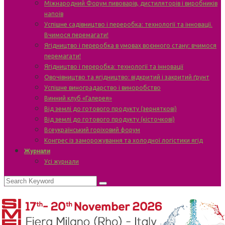
Міжнародний Форум пивоварів, дистиляторів і виробників
напоїв
Успішне садівництво і переробка: технології та інновації.
Вчимося перемагати!
Ягідництво і переробка в умовах воєнного стану: вчимося
перемагати!
Ягідництво і переробка: технології та інновації
Овочівництво та ягідництво: відкритий і закритий ґрунт
Успішне виноградарство і виноробство
Винний клуб «Галерея»
Від землі до готового продукту (зерняткові)
Від землі до готового продукту (кісточкові)
Всеукраїнський горіховий форум
Конгрес із заморожування та холодної логістики ягід
Журнали
Усі журнали