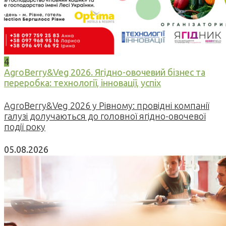
4
AgroBerry&Veg 2026. Ягідно-овочевий бізнес та
переробка: технології, інновації, успіх
AgroBerry&Veg 2026 у Рівному: провідні компанії
галузі долучаються до головної ягідно-овочевої
події року
05.08.2026