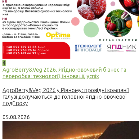
4
AgroBerry&Veg 2026. Ягідно-овочевий бізнес та
переробка: технології, інновації, успіх
AgroBerry&Veg 2026 у Рівному: провідні компанії
галузі долучаються до головної ягідно-овочевої
події року
05.08.2026