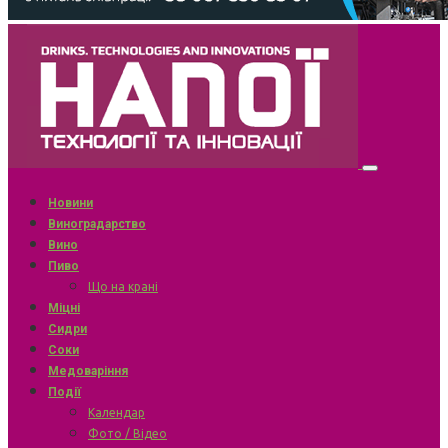
Новини
Виноградарство
Вино
Пиво
Що на крані
Міцні
Сидри
Соки
Медоваріння
Події
Календар
Фото / Відео