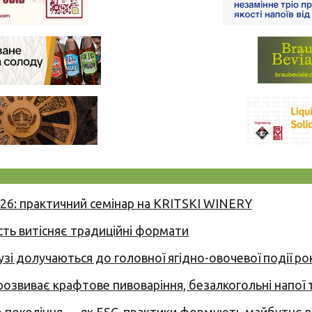
026: практичний семінар на KRITSKI WINERY
сть витісняє традиційні формати
узі долучаються до головної ягідно-овочевої події ро
 розвиває крафтове пивоваріння, безалкогольні напої 