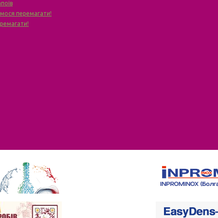
апоїв
чимося перемагати!
еремагати!