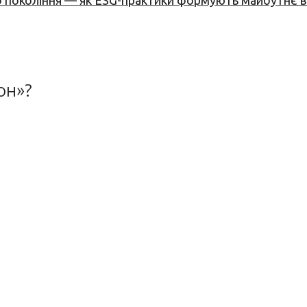
вого покоління — як ESG-практики формують майбутнє
он»?