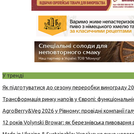
У тренді
Як підготуватися до сезону переробки винограду 2
Трансформація ринку напоїв у Європі: функціональні
AgroBerry&Veg 2026 у Рівному: провідні компанії гал
12 років Volynski Browar: як березнівська пивоварня