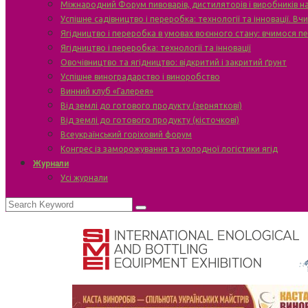
Міжнародний Форум пивоварів, дистиляторів і виробників н
Успішне садівництво і переробка: технології та інновації. В
Ягідництво і переробка в умовах воєнного стану: вчимося п
Ягідництво і переробка: технології та інновації
Овочівництво та ягідництво: відкритий і закритий ґрунт
Успішне виноградарство і виноробство
Винний клуб «Галерея»
Від землі до готового продукту (зерняткові)
Від землі до готового продукту (кісточкові)
Всеукраїнський горіховий форум
Конгрес із заморожування та холодної логістики ягід
Журнали
Усі журнали