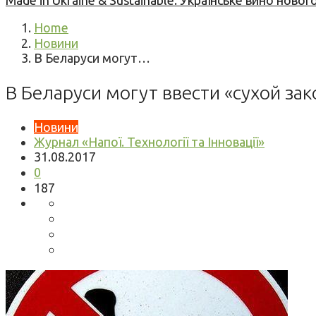
Made in Ukraine & Sustainable: Українське вино но
Home
Новини
В Беларуси могут…
В Беларуси могут ввести «сухой зак
Новини
Журнал «Напої. Технології та Інновації»
31.08.2017
0
187