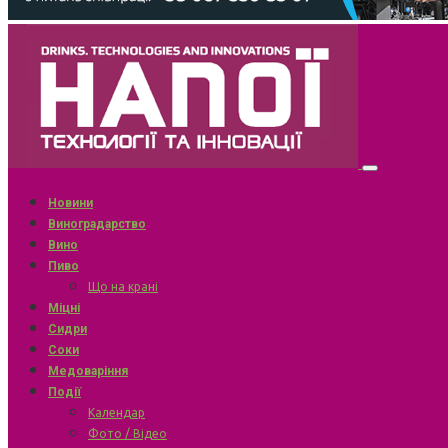
Новини
Виноградарство
Вино
Пиво
Що на крані
Міцні
Сидри
Соки
Медоваріння
Події
Календар
Фото / Відео