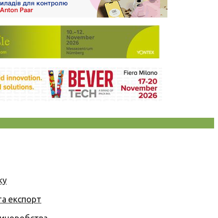
ку
та експорт