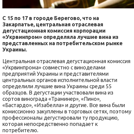
С 15 по 17 в городе Берегово, что на
Закарпатье, центральная отраслевая
дегустационная комиссия корпорации
«Укрвинпром» определяла лучшие вина из
представленных на потребительском рынке
Украины.
Центральная отраслевая дегустационная комиссия
«Укрвинпрома» совместно с виноделами
предприятий Украины и представителями
центральных органов исполнительной власти
определили лучшие вина Украины среди 55
образцов. В дегустации участвовали вина из
сортов винограда «Траминер», «Пино»,
«Бастардо», «Изабелла» и другие. Все вина были
комиссионно закуплены в торговых сетях, поэтому
профессионалы дегустировали ту продукцию,
которая непосредственно попадает к
потребителю.