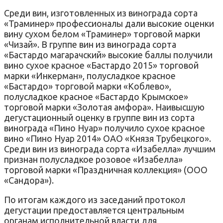
Среди вин, изготовленных из винограда сорта
«Траминер» профессионалы дали высокие оценки
вину сухом белом «Траминер» торговой марки
«Чизай». В группе вин из винограда сорта
«Бастардо магарачский» высокие баллы получили
вино сухое красное «Бастардо 2015» торговой
марки «Инкерман», полусладкое красное
«Бастардо» торговой марки «Коблево»,
полусладкое красное «Бастардо Крымское»
торговой марки «Золотая амфора». Наивысшую
дегустационный оценку в группе вин из сорта
винограда «Пино Нуар» получило сухое красное
вино «Пино Нуар 2014» ОАО «Князя Трубецкого».
Среди вин из винограда сорта «Изабелла» лучшим
признан полусладкое розовое «Изабелла»
торговой марки «Праздничная коллекция» (ООО
«Сандора»).
По итогам каждого из заседаний протокол
дегустации предоставляется центральным
органам исполнительной власти для