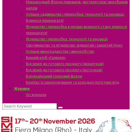
Міжнародний Форум пивоварів, дистиляторів і виробників
напоїв
Успішне садівництво і переробка: технології та інновації.
Вчимося перемагати!
Ягідництво і переробка в умовах воєнного стану: вчимося
перемагати!
Ягідництво і переробка: технології та інновації
Овочівництво та ягідництво: відкритий і закритий ґрунт
Успішне виноградарство і виноробство
Винний клуб «Галерея»
Від землі до готового продукту (зерняткові)
Від землі до готового продукту (кісточкові)
Всеукраїнський горіховий форум
Конгрес із заморожування та холодної логістики ягід
Журнали
Усі журнали