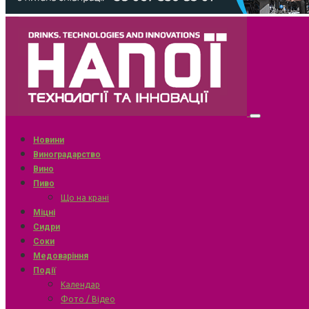
Новини
Виноградарство
Вино
Пиво
Що на крані
Міцні
Сидри
Соки
Медоваріння
Події
Календар
Фото / Відео