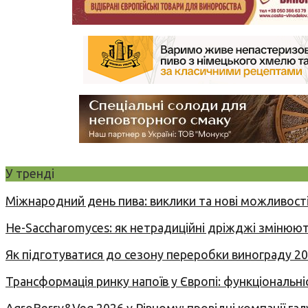
У тренді
Міжнародний день пива: виклики та нові можливості
Не-Saccharomyces: як нетрадиційні дріжджі змінюют
Як підготуватися до сезону переробки винограду 2
Трансформація ринку напоїв у Європі: функціональні