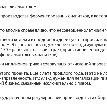
знавали алкоголем.
 производства ферментированных напитков, к которы
 то вполне справедливо, что несовершеннолетним ег
огового кодекса в предновогодней суете и профильны
кам. Эта поспешность, уже через полгода аукнулась
з 150 – работают на свой страх), приостановлению 
сфере алкогольных напитков).
ни миллионов гривен совокупных отчислений пивовар
того проекта. Еще с лета прошлого года. И это не л
 направленность. №2971-д нужен для легализации пи
й бизнес, связанный исключительно с пивом.
государственном регулировании производства и оборо