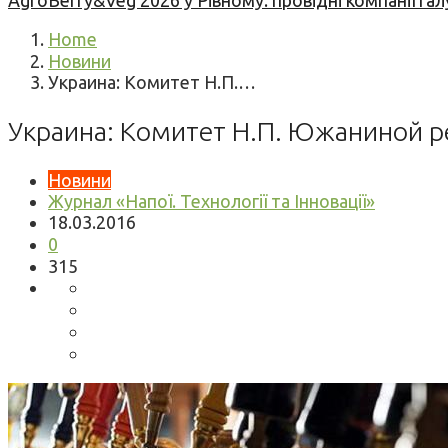
AgroBerry&Veg 2026 у Рівному: провідні компанії гал
Home
Новини
Украина: Комитет Н.П.…
Украина: Комитет Н.П. Южаниной р
Новини
Журнал «Напої. Технології та Інновації»
18.03.2016
0
315