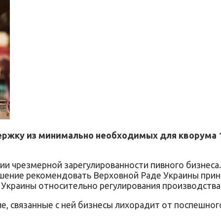
ддержку из минимально необходимых для кворума 
ии чрезмерной зарегулированности пивного бизнеса.
ешение рекомендовать Верховной Раде Украины приня
 Украины относительно регулирования производства 
гие, связанные с ней бизнесы лихорадит от поспешно