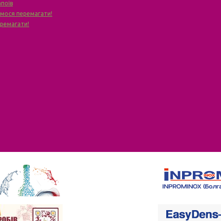
апоїв
чимося перемагати!
еремагати!