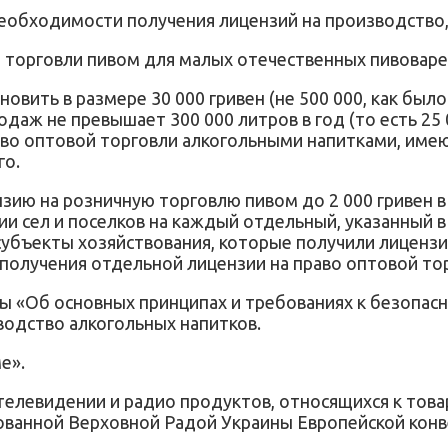
необходимости получения лицензий на производство,
й торговли пивом для малых отечественных пивоваре
овить в размере 30 000 гривен (не 500 000, как был
даж не превышает 300 000 литров в год (то есть 25 
аво оптовой торговли алкогольными напитками, имею
го.
нзию на розничную торговлю пивом до 2 000 гривен в
рии сел и поселков на каждый отдельный, указанный
 субъекты хозяйствования, которые получили лиценз
 получения отдельной лицензии на право оптовой то
ны «Об основных принципах и требованиях к безопас
одство алкогольных напитков.
е».
 телевидении и радио продуктов, относящихся к това
рованной Верховной Радой Украины Европейской конв