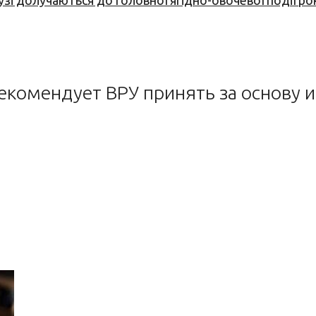
узі долучаються до головної ягідно-овочевої події ро
екомендует ВРУ принять за основу и