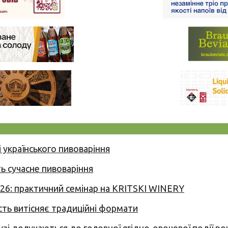
 українського пивоваріння
ь сучасне пивоваріння
026: практичний семінар на KRITSKI WINERY
сть витісняє традиційні формати