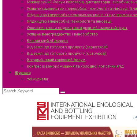
Міжнародний Форум пивоварів, дистиляторів і виробників н
Успішне садівництво і переробка: технології та інновації. В
Ягідництво і переробка в умовах воєнного стану: вчимося п
Ягідництво і переробка: технології та інновації
Овочівництво та ягідництво: відкритий і закритий ґрунт
Успішне виноградарство і виноробство
Винний клуб «Галерея»
Від землі до готового продукту (зерняткові)
Від землі до готового продукту (кісточкові)
Всеукраїнський горіховий форум
Конгрес із заморожування та холодної логістики ягід
Журнали
Усі журнали