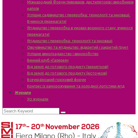
Міжнародний Форум пивоварів, дистиляторів і виробників
напоїв
Успішне садівництво і переробка: технології та інновації.
Вчимося перемагати!
Ягідництво і переробка в умовах воєнного стану: вчимося
перемагати!
Ягідництво і переробка: технології та інновації
Овочівництво та ягідництво: відкритий і закритий ґрунт
Успішне виноградарство і виноробство
Винний клуб «Галерея»
Від землі до готового продукту (зерняткові)
Від землі до готового продукту (кісточкові)
Всеукраїнський горіховий форум
Конгрес із заморожування та холодної логістики ягід
Журнали
Усі журнали