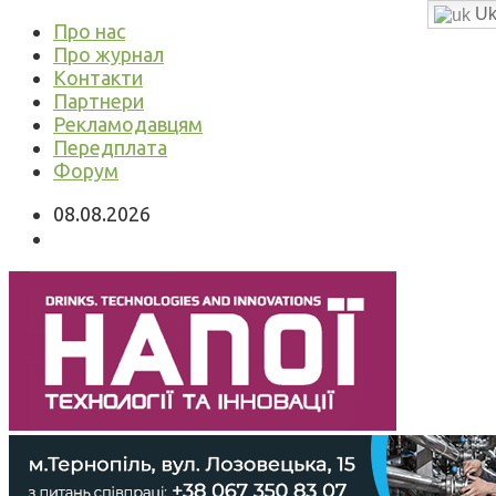
Uk
Про нас
Про журнал
Контакти
Партнери
Рекламодавцям
Передплата
Форум
08.08.2026