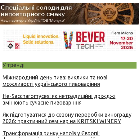
У тренді
Міжнародний день пива: виклики та нові
можливості українського пивоваріння
Не-Saccharomyces: як нетрадиційні дріжджі
змінюють сучасне пивоваріння
Як підготуватися до сезону переробки винограду
2026: практичний семінар на KRITSKI WINERY
Трансформація ринку напоїв у Європі: