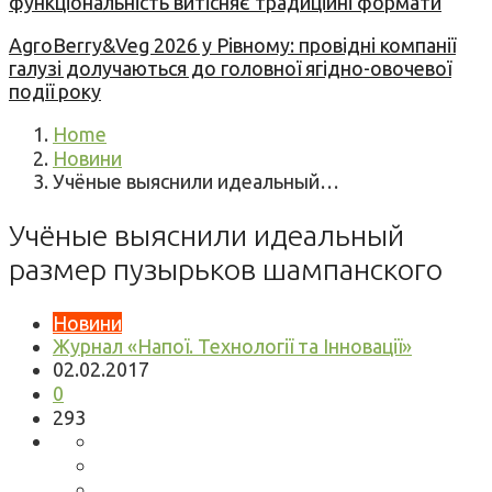
функціональність витісняє традиційні формати
AgroBerry&Veg 2026 у Рівному: провідні компанії
галузі долучаються до головної ягідно-овочевої
події року
Home
Новини
Учёные выяснили идеальный…
Учёные выяснили идеальный
размер пузырьков шампанского
Новини
Журнал «Напої. Технології та Інновації»
02.02.2017
0
293