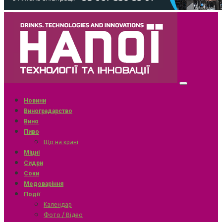
Новини
Виноградарство
Вино
Пиво
Що на крані
Міцні
Сидри
Соки
Медоваріння
Події
Календар
Фото / Відео