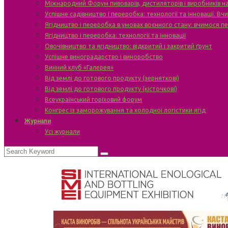
Міжнародний Форум пивоварів, дистиляторів і виробників н
Успішне садівництво і переробка: технології та інновації. В
Ягідництво і переробка в умовах воєнного стану: вчимося п
Ягідництво і переробка: технології та інновації
Овочівництво та ягідництво: відкритий і закритий ґрунт
Успішне виноградарство і виноробство
Винний клуб «Галерея»
Від землі до готового продукту (зерняткові)
Від землі до готового продукту (кісточкові)
Всеукраїнський горіховий форум
Конгрес із заморожування та холодної логістики ягід
Журнали
Усі журнали