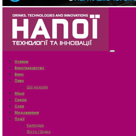
Новини
Виноградарство
Вино
Пиво
Що на крані
Міцні
Сидри
Соки
Медоваріння
Події
Календар
Фото / Відео