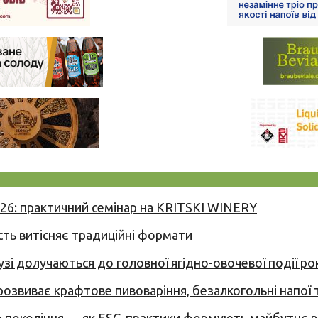
026: практичний семінар на KRITSKI WINERY
сть витісняє традиційні формати
узі долучаються до головної ягідно-овочевої події ро
 розвиває крафтове пивоваріння, безалкогольні напої 