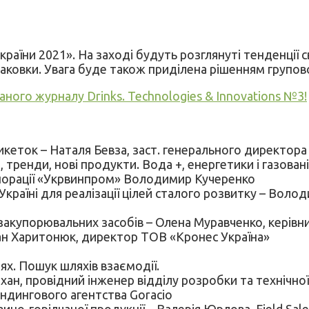
аїни 2021». На заході будуть розглянуті тенденції сві
упаковки. Увага буде також приділена рішенням групов
ного журналу Drinks. Technologies & Innovations №3!
кеток – Наталя Бевза, заст. генерального директора
, тренди, нові продукти. Вода +, енергетики і газован
рпорації «Укрвинпром» Володимир Кучеренко
Україні для реалізації цілей сталого розвитку – Вол
закупорювальних засобів – Олена Муравченко, керівни
ман Харитонюк, директор ТОВ «Кронес Україна»
іях. Пошук шляхів взаємодії.
охан, провідний інженер відділу розробки та технічно
ндингового агентства Goracio
ино-горілчаної продукції – Валерія Юрлова, Field Sal