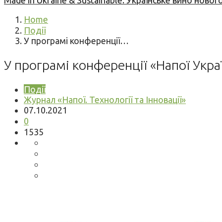
Made in Ukraine & Sustainable: Українське вино но
Home
Події
У програмі конференції…
У програмі конференції «Напої Украї
Події
Журнал «Напої. Технології та Інновації»
07.10.2021
0
1535