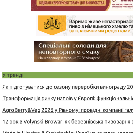
У тренді
Як підготуватися до сезону переробки винограду 2
Трансформація ринку напоїв у Європі: функціональні
AgroBerry&Veg 2026 у Рівному: провідні компанії гал
12 років Volynski Browar: як березнівська пивоварня