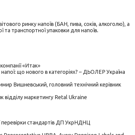
тового ринку напоїв (БАН, пива, соків, алкоголю), а
ої та транспортної упаковки для напоїв.
 компанії «Итак»
і напої: що нового в категоріях? – ДЬОЛЕР Україна
одимир Вишневський, головний технічний керівник
к відділу маркетингу Retal Ukraine
ї перевірки стандартів ДП ​​УкрНДНЦ
es Representative UBBA, Avery Dennison Labels and