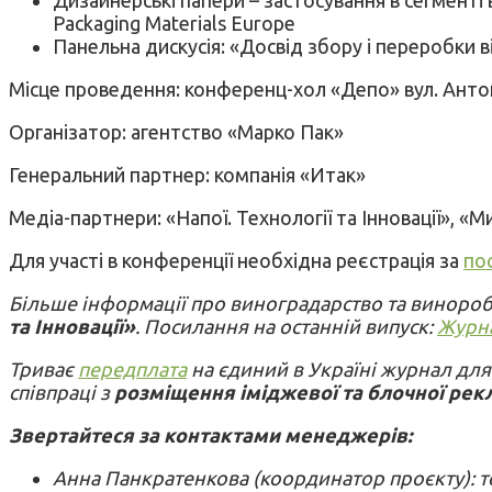
Packaging Materials Europe
Панельна дискусія: «Досвід збору і переробки ві
Місце проведення: конференц-хол «Депо» вул. Анто
Організатор: агентство «Марко Пак»
Генеральний партнер: компанія «Итак»
Медіа-партнери: «Напої. Технології та Інновації», 
Для участі в конференції необхідна реєстрація за
по
Більше інформації про виноградарство та виноробс
та Інновації»
. Посилання на останній випуск:
Журна
Триває
передплата
на єдиний в Україні журнал для
співпраці з
розміщення іміджевої та блочної рек
Звертайтеся за контактами менеджерів:
Анна Панкратенкова (координатор проєкту): тел