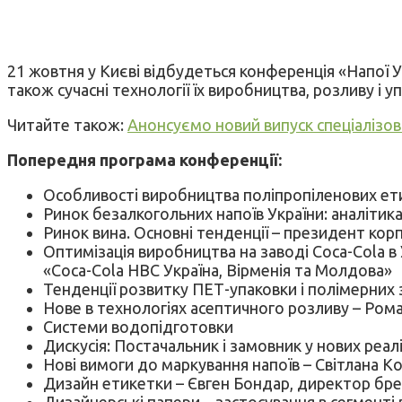
21 жовтня у Києві відбудеться конференція «Напої Укр
також сучасні технології їх виробництва, розливу і 
Читайте також:
Анонсуємо новий випуск спеціалізова
Попередня програма конференції:
Особливості виробництва поліпропіленових ети
Ринок безалкогольних напоїв України: аналітика
Ринок вина. Основні тенденції – президент ко
Оптимізація виробництва на заводі Coca-Cola в 
«Coca-Cola HBC Україна, Вірменія та Молдова»
Тенденції розвитку ПЕТ-упаковки і полімерних 
Нове в технологіях асептичного розливу – Ро
Системи водопідготовки
Дискусія: Постачальник і замовник у нових реал
Нові вимоги до маркування напоїв – Світлана К
Дизайн етикетки – Євген Бондар, директор бре
Дизайнерські папери – застосування в сегменті в