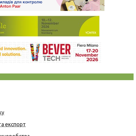
ку
та експорт