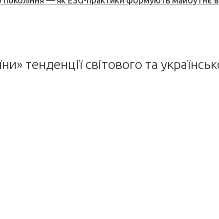
вого покоління — як ESG-практики формують майбутнє
ни» тенденції світового та українськ