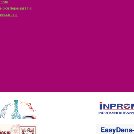
апоїв
чимося перемагати!
еремагати!