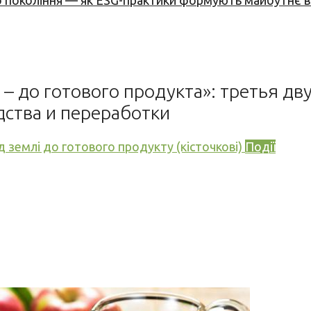
вого покоління — як ESG-практики формують майбутнє
и – до готового продукта»: третья 
ства и переработки
д землі до готового продукту (кісточкові)
Події