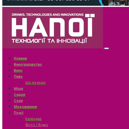
Новини
Виноградарство
Вино
Пиво
Що на крані
Міцні
Сидри
Соки
Медоваріння
Події
Календар
Фото / Відео