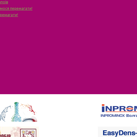
апоїв
чимося перемагати!
еремагати!