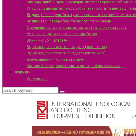
Міжнародний Форум пивоварів, дистиляторів і виробників н
Успішне садівництво і переробка: технології та інновації. В
Ягідництво і переробка в умовах воєнного стану: вчимося п
Ягідництво і переробка: технології та інновації
Овочівництво та ягідництво: відкритий і закритий ґрунт
Успішне виноградарство і виноробство
Винний клуб «Галерея»
Від землі до готового продукту (зерняткові)
Від землі до готового продукту (кісточкові)
Всеукраїнський горіховий форум
Конгрес із заморожування та холодної логістики ягід
Журнали
Усі журнали