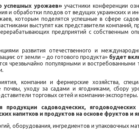
до успешных урожаев»
участники конференции оз
я и обработки плодов от ведущих украинских и ин
жаев, которым поделятся успешные в сфере садов
частниками выступят как представители компаний,
перерабатывающих предприятий с собственным оп
енциями развития отечественного и международн
ции: от земли – до готового продукта»
будет вкл
ся чрезвычайно популярными и востребованными т
и.
иятия, компании и фермерские хозяйства, специ
 почвы, уходу за садами и ягодниками, сбору у
едставители торговых сетей и компании-экспортеры.
ия продукции садоводческих, ягодоводчески
ких напитков и продуктов на основе фруктов и я
гий, оборудования, ингредиентов и упаковочных ма