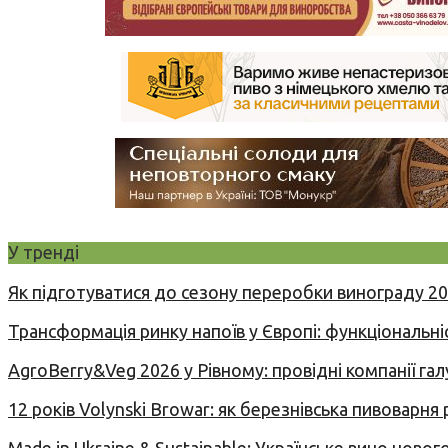
У тренді
Як підготуватися до сезону переробки винограду 2
Трансформація ринку напоїв у Європі: функціональні
AgroBerry&Veg 2026 у Рівному: провідні компанії гал
12 років Volynski Browar: як березнівська пивоварня