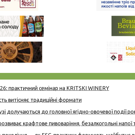
026: практичний семінар на KRITSKI WINERY
сть витісняє традиційні формати
узі долучаються до головної ягідно-овочевої події ро
 розвиває крафтове пивоваріння, безалкогольні напої 