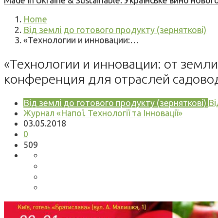
Made in Ukraine & Sustainable: Українське вино но
Home
Від землі до готового продукту (зерняткові)
«Технологии и инновации:…
«Технологии и инновации: от земл
конференция для отраслей садовод
Від землі до готового продукту (зерняткові)
Ві
Журнал «Напої. Технології та Інновації»
03.05.2018
0
509