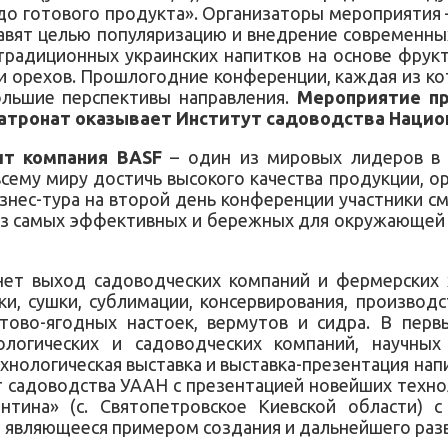
 до готового продукта». Организаторы мероприятия 
тавят целью популяризацию и внедрение современн
радиционных украинских напитков на основе фрукт
и орехов. Прошлогодние конференции, каждая из кот
ольшие перспективы направления.
Мероприятие пр
патронат оказывает Институт садоводства Нацио
ит компания BASF
– один из мировых лидеров в 
ему миру достичь высокого качества продукции, ор
знес-тура на второй день конференции участники с
з самых эффективных и бережных для окружающей 
ет выход садоводческих компаний и фермерских 
и, сушки, сублимации, консервирования, производс
тово-ягодных настоек, вермутов и сидра. В пер
логических и садоводческих компаний, научных 
хнологическая выставка и выставка-презентация напи
 садоводства УААН с презентацией новейших технол
нтина» (с. Святопетровское Киевской области) 
являющееся примером создания и дальнейшего разви