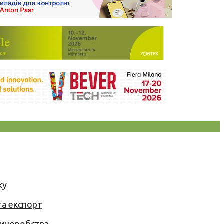
ку
та експорт