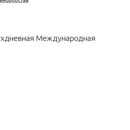
 виноробства
двухдневная Международная