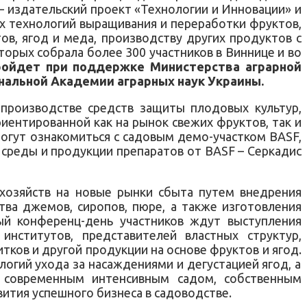
– издательский проект «Технологии и Инновации» и
ых технологий выращивания и переработки фруктов,
ов, ягод и меда, производству других продуктов с
орых собрала более 300 участников в Виннице и во
ойдет при поддержке Министерства аграрной
нальной Академии аграрных наук Украины.
производстве средств защиты плодовых культур,
иентированной как на рынок свежих фруктов, так и
могут ознакомиться с садовым демо-участком BASF,
среды и продукции препаратов от BASF – Серкадис
хозяйств на новые рынки сбыта путем внедрения
тва джемов, сиропов, пюре, а также изготовления
вый конференц-день участников ждут выступления
институтов, представителей властных структур,
тков и другой продукции на основе фруктов и ягод.
огий ухода за насаждениями и дегустацией ягод, а
с современным интенсивным садом, собственным
тия успешного бизнеса в садоводстве.