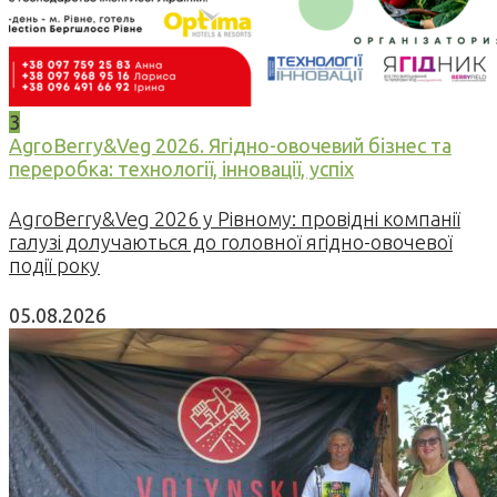
3
AgroBerry&Veg 2026. Ягідно-овочевий бізнес та
переробка: технології, інновації, успіх
AgroBerry&Veg 2026 у Рівному: провідні компанії
галузі долучаються до головної ягідно-овочевої
події року
05.08.2026