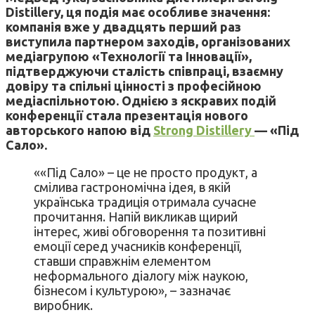
Distillery, ця подія має особливе значення:
компанія вже у двадцять перший раз
виступила партнером заходів, організованих
медіагрупою «Технології та Інновації»,
підтверджуючи сталість співпраці, взаємну
довіру та спільні цінності з професійною
медіаспільнотою. Однією з яскравих подій
конференції стала презентація нового
авторського напою від
Strong Distillery
— «Під
Сало».
««Під Сало» – це не просто продукт, а
смілива гастрономічна ідея, в якій
українська традиція отримала сучасне
прочитання. Напій викликав щирий
інтерес, живі обговорення та позитивні
емоції серед учасників конференції,
ставши справжнім елементом
неформального діалогу між наукою,
бізнесом і культурою», – зазначає
виробник.