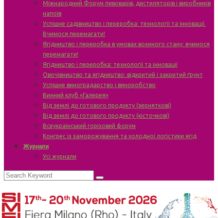
Міжнародний Форум пивоварів, дистиляторів і виробників
напоїв
Успішне садівництво і переробка: технології та інновації.
Вчимося перемагати!
Ягідництво і переробка в умовах воєнного стану: вчимося
перемагати!
Ягідництво і переробка: технології та інновації
Овочівництво та ягідництво: відкритий і закритий ґрунт
Успішне виноградарство і виноробство
Винний клуб «Галерея»
Від землі до готового продукту (зерняткові)
Від землі до готового продукту (кісточкові)
Всеукраїнський горіховий форум
Конгрес із заморожування та холодної логістики ягід
Журнали
Усі журнали