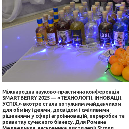
Міжнародна науково-практична конференція
SMARTBERRY 2025 — «ТЕХНОЛОГІЇ. ІННОВАЦІЇ.
УСПІХ.» вкотре стала потужним майданчиком
для обміну ідеями, досвідом і сміливими
рішеннями у сфері агроінновацій, переробки та
розвитку сучасного бізнесу. Для Романа
Медведчука, засновника дистилерії Strong