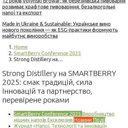
12 років Volynski Browar: як березнівська пивоварня
розвиває крафтове пивоваріння, безалкогольні
напої та експорт
Made in Ukraine & Sustainable: Українське вино
нового покоління — як ESG-практики формують
майбутнє виноробства
Home
SmartBerry Conference 2025
Strong Distillery на…
Strong Distillery на SMARTBERRY
2025: смак традицій, сила
інновацій та партнерство,
перевірене роками
SmartBerry Conference 2025
Виробництво
міцних напоїв
Ексклюзив
Новини
Події
Журнал «Напої. Технології та Інновації»