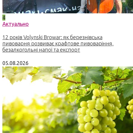
4
Актуально
12 років Volynski Browar: як березнівська
пивоварня розвиває крафтове пивоваріння,
безалкогольні напої та експорт
05.08.2026