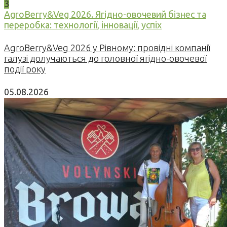
3
AgroBerry&Veg 2026. Ягідно-овочевий бізнес та
переробка: технології, інновації, успіх
AgroBerry&Veg 2026 у Рівному: провідні компанії
галузі долучаються до головної ягідно-овочевої
події року
05.08.2026