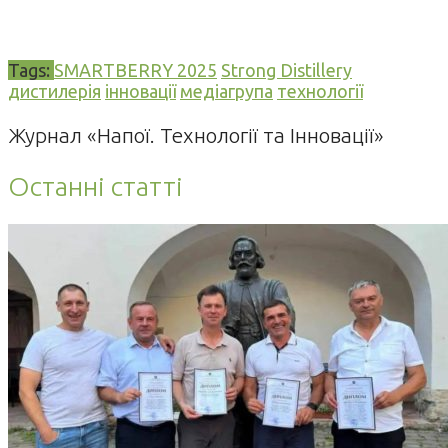
Tags:
SMARTBERRY 2025
Strong Distillery
дистилерія
інновації
медіагрупа
технології
Журнал «Напої. Технології та Інновації»
Останні статті