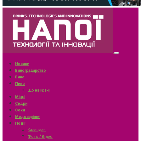
Новини
Виноградарство
Вино
Пиво
Що на крані
Міцні
Сидри
Соки
Медоваріння
Події
Календар
Фото / Відео