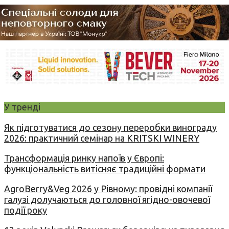
У тренді
Як підготуватися до сезону переробки винограду
2026: практичний семінар на KRITSKI WINERY
Трансформація ринку напоїв у Європі:
функціональність витісняє традиційні формати
AgroBerry&Veg 2026 у Рівному: провідні компанії
галузі долучаються до головної ягідно-овочевої
події року