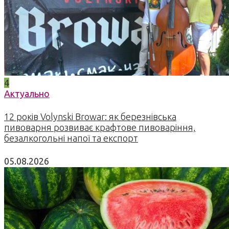
4
Актуально
12 років Volynski Browar: як березнівська
пивоварня розвиває крафтове пивоваріння,
безалкогольні напої та експорт
05.08.2026